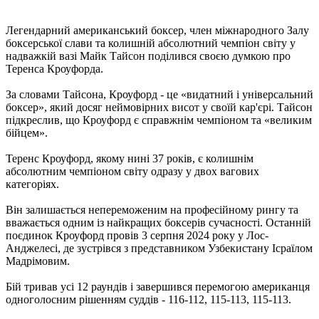
Легендарний американський боксер, член міжнародного Залу
боксерської слави та колишній абсолютний чемпіон світу у
надважкій вазі Майк Тайсон поділився своєю думкою про
Теренса Кроуфорда.
За словами Тайсона, Кроуфорд - це «видатний і універсальний
боксер», який досяг неймовірних висот у своїй кар'єрі. Тайсон
підкреслив, що Кроуфорд є справжнім чемпіоном та «великим
бійцем».
Теренс Кроуфорд, якому нині 37 років, є колишнім
абсолютним чемпіоном світу одразу у двох вагових
категоріях.
Він залишається непереможеним на професійному рингу та
вважається одним із найкращих боксерів сучасності. Останній
поєдинок Кроуфорд провів 3 серпня 2024 року у Лос-
Анджелесі, де зустрівся з представником Узбекистану Ісраїлом
Мадрімовим.
Бій тривав усі 12 раундів і завершився перемогою американця
одноголосним рішенням суддів - 116-112, 115-113, 115-113.