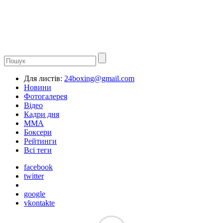
Для листів:
24boxing@gmail.com
Новини
Фотогалерея
Відео
Кадри дня
ММА
Боксери
Рейтинги
Всі теги
facebook
twitter
google
vkontakte