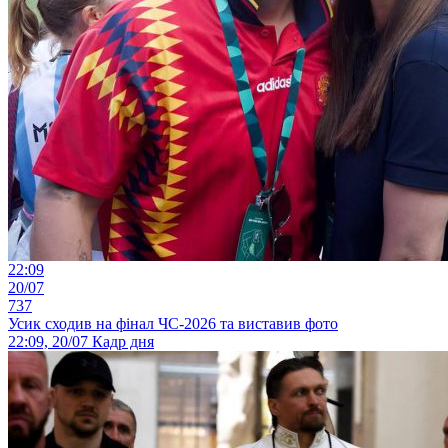
22:09
20/07
737
Усик сходив на фінал ЧС-2026 та виставив фото
22:09, 20/07
Кадр дня