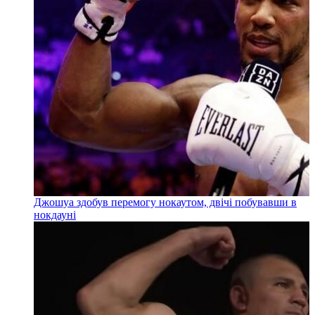
Джошуа здобув перемогу нокаутом, двічі побувавши в
нокдауні