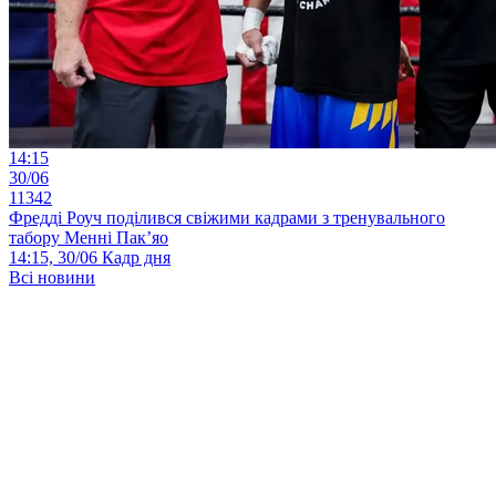
14:15
30/06
11342
Фредді Роуч поділився свіжими кадрами з тренувального
табору Менні Пак’яо
14:15, 30/06
Кадр дня
Всі новини