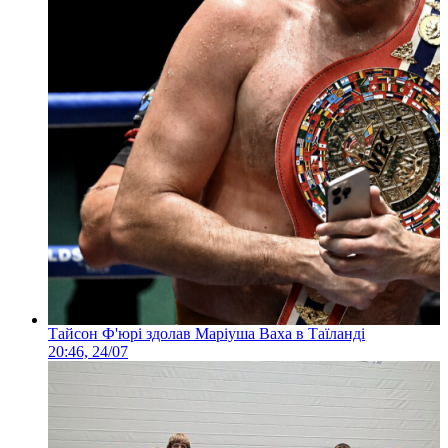
Тайсон Ф'юрі здолав Маріуша Ваха в Таїланді
20:46, 24/07