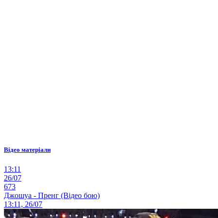
Відео матеріали
13:11
26/07
673
Джошуа - Пренг (Відео бою)
13:11, 26/07