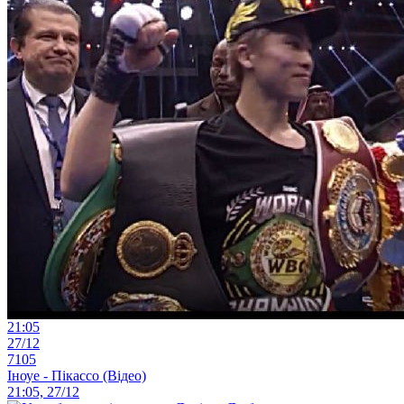
21:05
27/12
7105
Іноуе - Пікассо (Відео)
21:05, 27/12