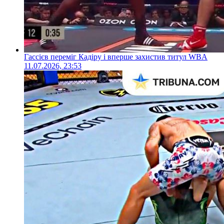
Гассієв переміг Кадіру і вперше захистив титул WBA
11.07.2026, 23:53