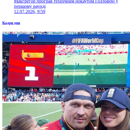
Макгрегор програв технічним нокаутом Голловею у
першому раунді
12.07.2026, 9:59
Кадри дня