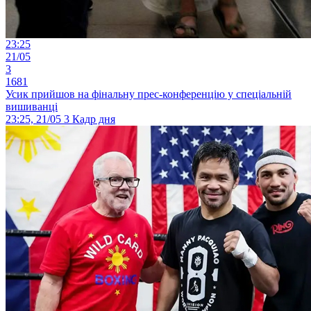
23:25
21/05
3
1681
Усик прийшов на фінальну прес-конференцію у спеціальній
вишиванці
23:25, 21/05
3
Кадр дня