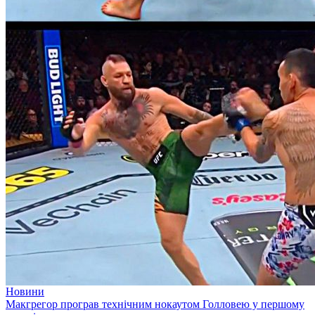
Новини
Макгрегор програв технічним нокаутом Голловею у першому