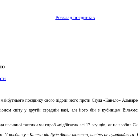
Розклад поєдинків
ло
ати
 майбутнього поєдинку свого підопічного проти Сауля «Канело» Альварес
оном світу у другій середній вазі, але його бій з кубинцем Вільям
а пасивної тактики чи спроб «відбігати» всі 12 раундів, як це зробив Ск
було. У поєдинку з Канело він буде діяти активно, навіть не сумнівайтес