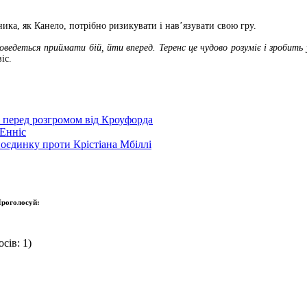
ика, як Канело, потрібно ризикувати і нав’язувати свою гру.
ведеться приймати бій, йти вперед. Теренс це чудово розуміє і зробить 
іс.
р перед розгромом від Кроуфорда
Енніс
оєдинку проти Крістіана Мбіллі
роголосуй:
сів: 1)