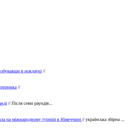
побувавши в нокдауні
//
уперника
//
анді
// Після семи раундів...
ила на міжнародному турнірі в Німеччині
// українська збірна ...