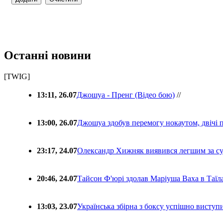
Останні новини
[TWIG]
13:11, 26.07
Джошуа - Пренг (Відео бою)
//
13:00, 26.07
Джошуа здобув перемогу нокаутом, двічі 
23:17, 24.07
Олександр Хижняк виявився легшим за с
20:46, 24.07
Тайсон Ф'юрі здолав Маріуша Ваха в Таїл
13:03, 23.07
Українська збірна з боксу успішно виступ