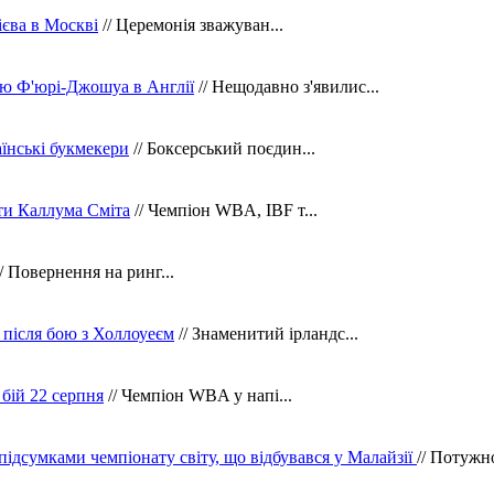
сієва в Москві
// Церемонія зважуван...
ю Ф'юрі-Джошуа в Англії
// Нещодавно з'явилис...
їнські букмекери
// Боксерський поєдин...
ти Каллума Сміта
// Чемпіон WBA, IBF т...
/ Повернення на ринг...
 після бою з Холлоуеєм
// Знаменитий ірландс...
бій 22 серпня
// Чемпіон WBA у напі...
 підсумками чемпіонату світу, що відбувався у Малайзії
// Потужн