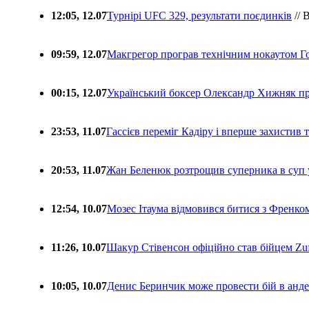
12:05, 12.07
Турнірі UFC 329, результати поєдинків
// 
09:59, 12.07
Макгрегор програв технічним нокаутом Г
00:15, 12.07
Український боксер Олександр Хижняк пр
23:53, 11.07
Гассієв переміг Кадіру і вперше захистив
20:53, 11.07
Жан Беленюк розтрощив суперника в суп
12:54, 10.07
Мозес Ітаума відмовився битися з Френко
11:26, 10.07
Шакур Стівенсон офіційно став бійцем Zuf
10:05, 10.07
Денис Беринчик може провести бій в анде