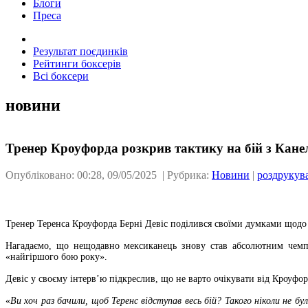
Блоги
Преса
Результат поєдинків
Рейтинги боксерів
Всі боксери
новини
Тренер Кроуфорда розкрив тактику на бій з Кане
Опубліковано: 00:28, 09/05/2025 | Рубрика:
Новини
|
роздрукув
Тренер Теренса Кроуфорда Берні Девіс поділився своїми думками щодо
Нагадаємо, що нещодавно мексиканець знову став абсолютним чемпі
«найгіршого бою року».
Девіс у своєму інтерв’ю підкреслив, що не варто очікувати від Кроуфорд
«
Ви хоч раз бачили, щоб Теренс відступав весь бій? Такого ніколи не 