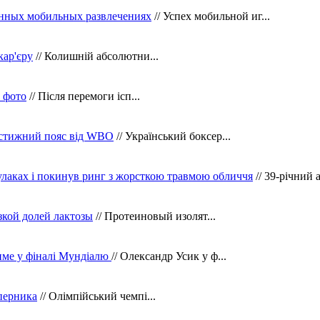
нных мобильных развлечениях
// Успех мобильной иг...
кар'єру
// Колишній абсолютни...
в фото
// Після перемоги ісп...
рестижний пояс від WBO
// Український боксер...
кулаках і покинув ринг з жорсткою травмою обличчя
// 39-річний 
зкой долей лактозы
// Протеиновый изолят...
тиме у фіналі Мундіалю
// Олександр Усик у ф...
уперника
// Олімпійський чемпі...