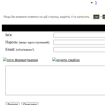
5
Додавання коментаря:
Ім'я:
Пароль:
(якщо зареєстрований)
Email:
(обов'язково!)
теги форматування
додати смайли