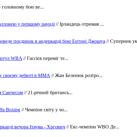
В головному бою ве...
олловею у першому раунді
// Ірландець отримав ...
оведе поєдинок в андеркарді бою Ентоні Джошуа
// Суперник укр
 титул WBA
// Гассієв переміг те...
 у своєму дебюті в ММА
// Жан Беленюк розтро...
м Санчесом
// 21-річний британсь...
fa Boxing
// Чемпіон світу у чо...
ркарді вечора Ітаума - Хргович
// Екс-чемпіон WBO Де...