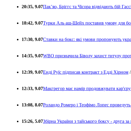
20:35, 9.07
Пакʼяо, Бріггс та Чісора відвідають бій Гас
18:42, 9.07
Турки Аль аш-Шейх поставив умову для бо
17:30, 9.07
Ставки на бокс: які умови пропонують укра
14:35, 9.07
WBO призначила Біволу захист титулу про
12:39, 9.07
Енді Руїс підписав контракт з Едді Хірном
/
12:33, 9.07
Макгрегор має намір продовжувати кар'єру
13:08, 8.07
Роландо Ромеро і Теофімо Лопес проведуть 
15:26, 5.07
Збірна України з тайського боксу - друга за