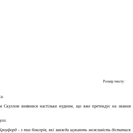
Розмір тексту:
а.
ом Скуллом виявився настільки нудним, що вже претендує на звання
улл.
я. Кроуфорд - з тих боксерів, які завжди шукають можливість дістатися