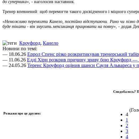
до суперника
», - наголосив наставник.
Тренер впевнений: щоб перемогти такого досвідченого і міцного суперн
«
Неможливо перемогти Канело, постійно відступаючи. Рано чи пізно до
буде тікати - він змусить мексиканця працювати на повну
», - додав Дев
Кроуфорд
,
Канело
Новини по темі:
— 18.06.26
Еррол Спенс різко розкритикував тренерський табі
— 11.06.26
Едді Хірн розкрив причину зриву бою Кроуфорд — 
— 24.05.26
Теренс Кроуфорд оцінив шанси Сауля Альвареса у п
Сподобалось? П
(Голо
Розкажи про це друзям:
4
1
2
3
4