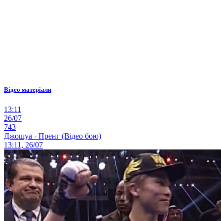
Відео матеріали
13:11
26/07
743
Джошуа - Пренг (Відео бою)
13:11, 26/07