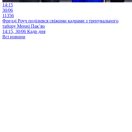
14:15
30/06
11356
Фредді Роуч поділився свіжими кадрами з тренувального
табору Менні Пак’яо
14:15, 30/06
Кадр дня
Всі новини