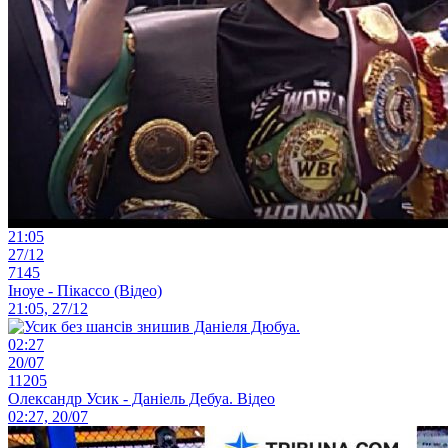
21:05
27/12
7145
Іноуе - Пікассо (Відео)
21:05, 27/12
02:27
20/07
11205
Олександр Усик - Даніель Дебуа. Відео
02:27, 20/07