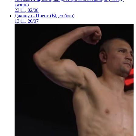
казино
23:11, 02/08
Джошуа - Пренг (Відео бою)
13:11, 26/07