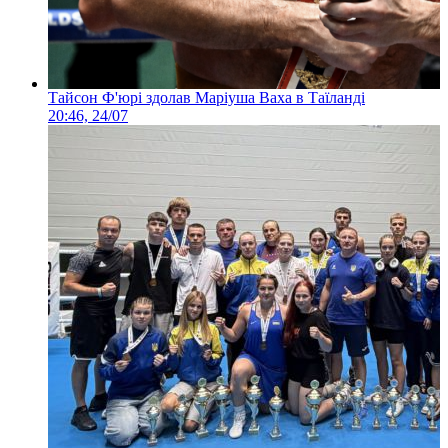
Тайсон Ф'юрі здолав Маріуша Ваха в Таїланді
20:46, 24/07