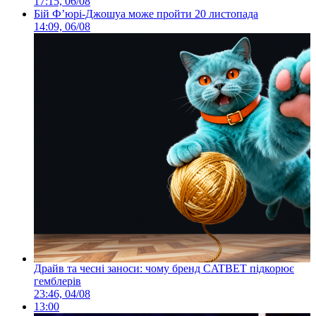
17:15, 06/08
Бій Ф’юрі-Джошуа може пройти 20 листопада
14:09, 06/08
Драйв та чесні заноси: чому бренд CATBET підкорює
гемблерів
23:46, 04/08
13:00