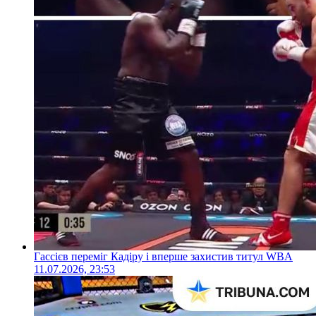
Гассієв переміг Кадіру і вперше захистив титул WBA
11.07.2026, 23:53