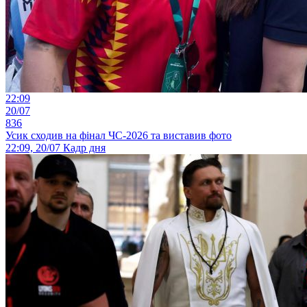
22:09
20/07
836
Усик сходив на фінал ЧС-2026 та виставив фото
22:09, 20/07
Кадр дня