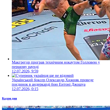
Макгрегор програв технічним нокаутом Голловею у
першому раунді
12.07.2026, 9:59
Український боксер Олександр Хижняк проведе
поєдинок в андеркарді бою Ентоні Джошуа
12.07.2026, 0:15
Кадри дня