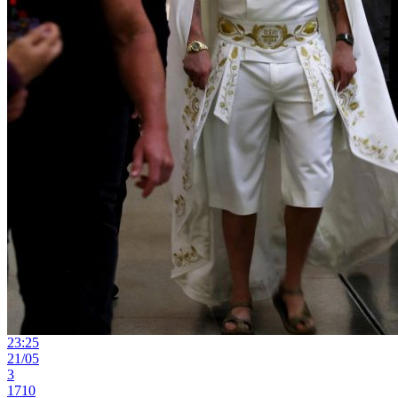
23:25
21/05
3
1710