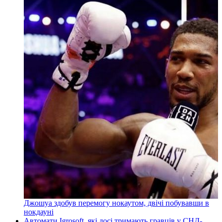
Джошуа здобув перемогу нокаутом, двічі побувавши в
нокдауні
Автомати Igrosoft, які досі тримають гравців у СНД-