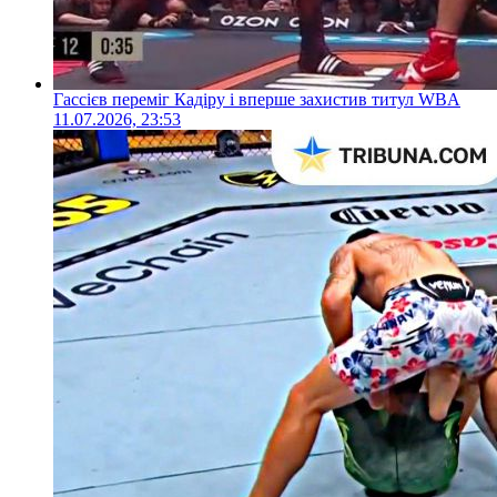
Гассієв переміг Кадіру і вперше захистив титул WBA
11.07.2026, 23:53