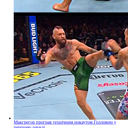
Макгрегор програв технічним нокаутом Голловею у
першому раунді