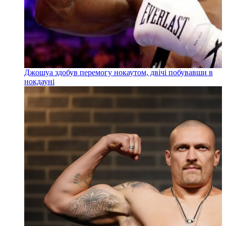
Джошуа здобув перемогу нокаутом, двічі побувавши в
нокдауні