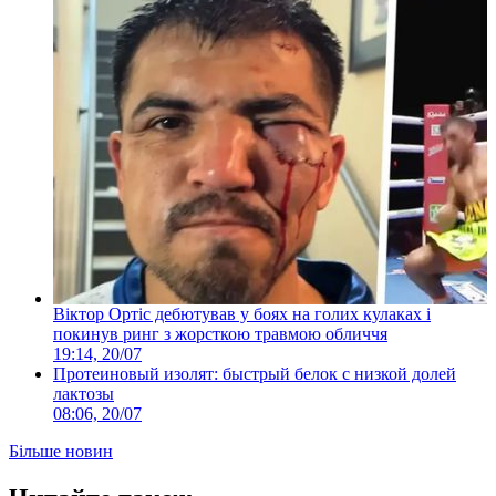
Віктор Ортіс дебютував у боях на голих кулаках і
покинув ринг з жорсткою травмою обличчя
19:14, 20/07
Протеиновый изолят: быстрый белок с низкой долей
лактозы
08:06, 20/07
Більше новин