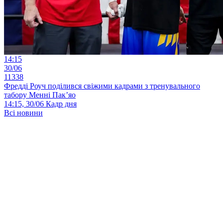
14:15
30/06
11338
Фредді Роуч поділився свіжими кадрами з тренувального
табору Менні Пак’яо
14:15, 30/06
Кадр дня
Всі новини