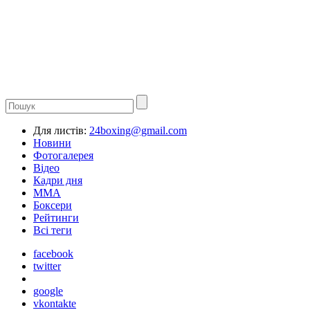
Для листів:
24boxing@gmail.com
Новини
Фотогалерея
Відео
Кадри дня
ММА
Боксери
Рейтинги
Всі теги
facebook
twitter
google
vkontakte