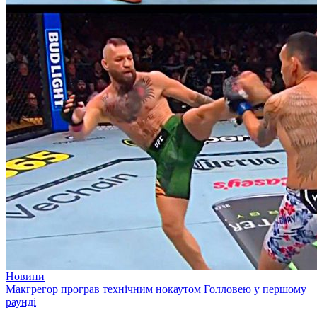
Новини
Макгрегор програв технічним нокаутом Голловею у першому
раунді