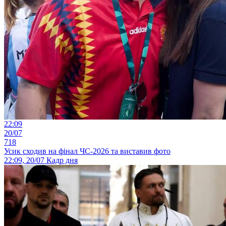
22:09
20/07
718
Усик сходив на фінал ЧС-2026 та виставив фото
22:09, 20/07
Кадр дня