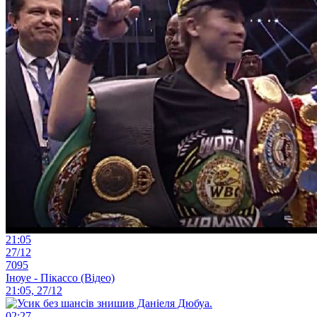
21:05
27/12
7095
Іноуе - Пікассо (Відео)
21:05, 27/12
02:27