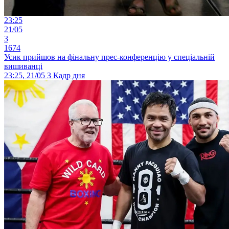
23:25
21/05
3
1674
Усик прийшов на фінальну прес-конференцію у спеціальній
вишиванці
23:25, 21/05
3
Кадр дня