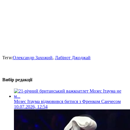
Теги:
Олександр Захожий
,
Лабінот Джоджай
Вибір редакції
Мозес Ітаума відмовився битися з Френком Санчесом
10.07.2026, 12:54