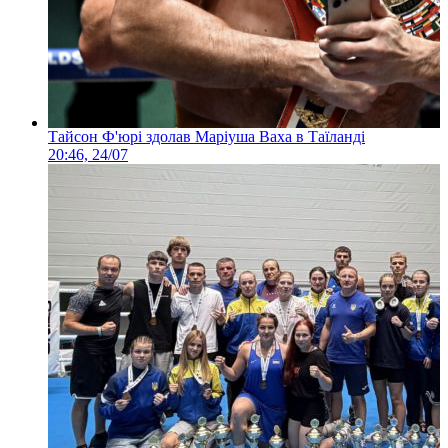
Тайсон Ф'юрі здолав Маріуша Ваха в Таїланді
20:46, 24/07