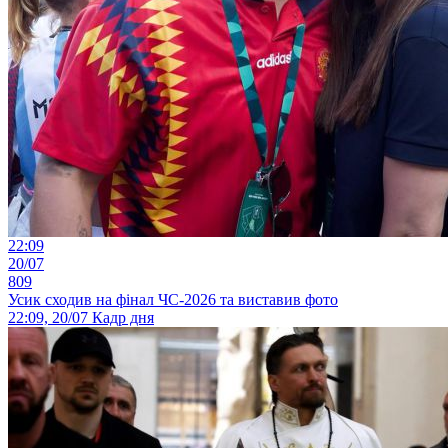
22:09
20/07
809
Усик сходив на фінал ЧС-2026 та виставив фото
22:09, 20/07
Кадр дня