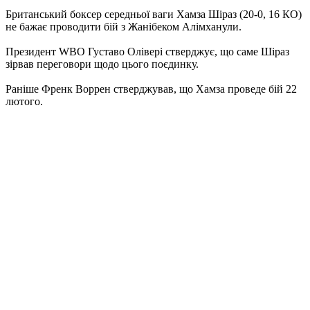
Британський боксер середньої ваги Хамза Шіраз (20-0, 16 КО)
не бажає проводити бій з Жанібеком Алімханули.
Президент WBO Густаво Олівері стверджує, що саме Шіраз
зірвав переговори щодо цього поєдинку.
Раніше Френк Воррен стверджував, що Хамза проведе бій 22
лютого.