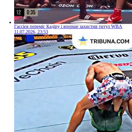
Гассієв переміг Кадіру і вперше захистив титул WBA
11.07.2026, 23:53