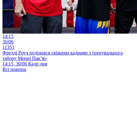
14:15
30/06
11351
Фредді Роуч поділився свіжими кадрами з тренувального
табору Менні Пак’яо
14:15, 30/06
Кадр дня
Всі новини