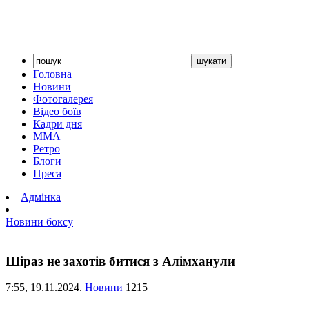
Головна
Новини
Фотогалерея
Відео боїв
Кадри дня
ММА
Ретро
Блоги
Преса
Адмінка
Новини боксу
Шіраз не захотів битися з Алімханули
7:55,
19.11.2024.
Новини
1215