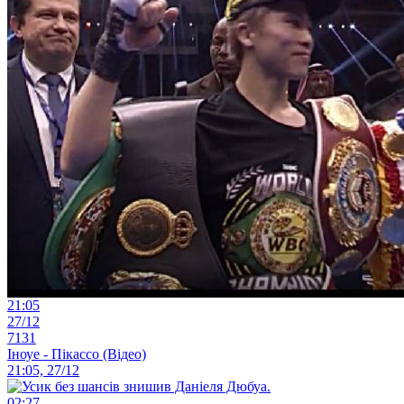
21:05
27/12
7131
Іноуе - Пікассо (Відео)
21:05, 27/12
02:27