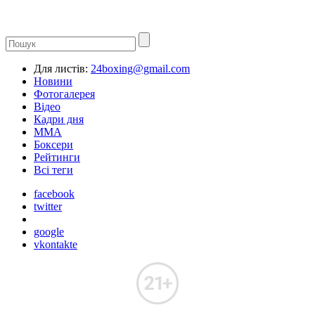
Для листів:
24boxing@gmail.com
Новини
Фотогалерея
Відео
Кадри дня
ММА
Боксери
Рейтинги
Всі теги
facebook
twitter
google
vkontakte