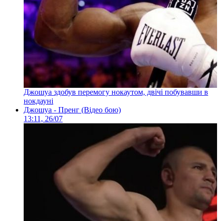
Джошуа здобув перемогу нокаутом, двічі побувавши в
нокдауні
Джошуа - Пренг (Відео бою)
13:11, 26/07