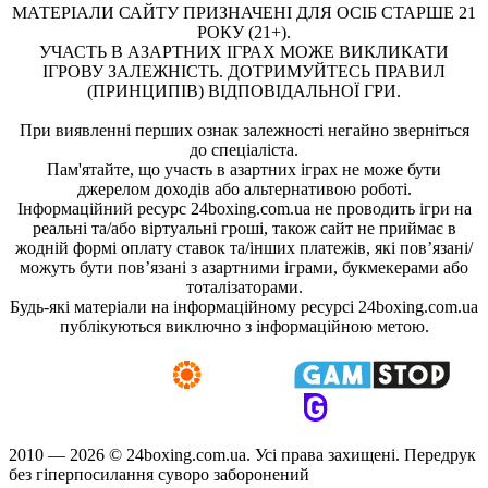
МАТЕРІАЛИ САЙТУ ПРИЗНАЧЕНІ ДЛЯ ОСІБ СТАРШЕ 21
РОКУ (21+).
УЧАСТЬ В АЗАРТНИХ ІГРАХ МОЖЕ ВИКЛИКАТИ
ІГРОВУ ЗАЛЕЖНІСТЬ. ДОТРИМУЙТЕСЬ ПРАВИЛ
(ПРИНЦИПІВ) ВІДПОВІДАЛЬНОЇ ГРИ.
При виявленні перших ознак залежності негайно зверніться
до спеціаліста.
Пам'ятайте, що участь в азартних іграх не може бути
джерелом доходів або альтернативою роботі.
Інформаційний ресурс 24boxing.com.ua не проводить ігри на
реальні та/або віртуальні гроші, також сайт не приймає в
жодній формі оплату ставок та/інших платежів, які пов’язані/
можуть бути пов’язані з азартними іграми, букмекерами або
тоталізаторами.
Будь-які матеріали на інформаційному ресурсі 24boxing.com.ua
публікуються виключно з інформаційною метою.
2010 — 2026 ©
24boxing.com.ua.
Усi права захищенi. Передрук
без гіперпосилання суворо заборонений