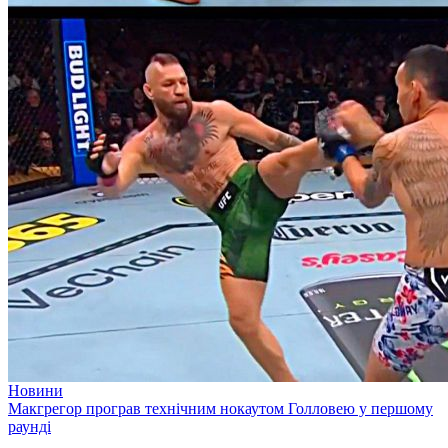
Новини
Макгрегор програв технічним нокаутом Голловею у першому
раунді