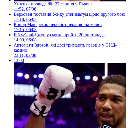
Хижняк проведе бій 22 серпня у Львові
11:52, 07/08
Верховен поставив Усику ультиматум щодо другого бою
17:18, 06/08
Конор Макгрегор переніс операцію на коліні
17:15, 06/08
Бій Ф’юрі-Джошуа може пройти 20 листопада
14:09, 06/08
Автомати Igrosoft, які досі тримають гравців у СНД-
казино
23:11, 02/08
13:00