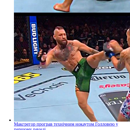
Макгрегор програв технічним нокаутом Голловею у
першому раунді