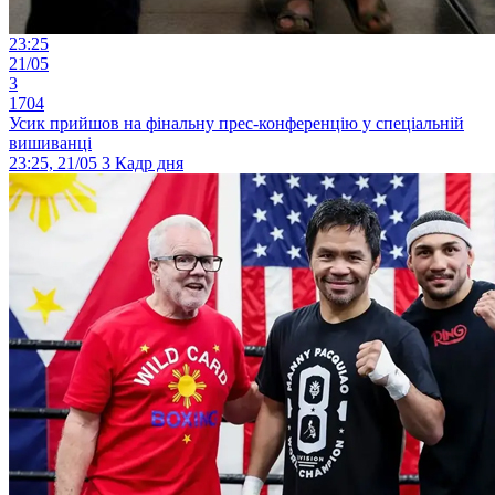
23:25
21/05
3
1704
Усик прийшов на фінальну прес-конференцію у спеціальній
вишиванці
23:25, 21/05
3
Кадр дня