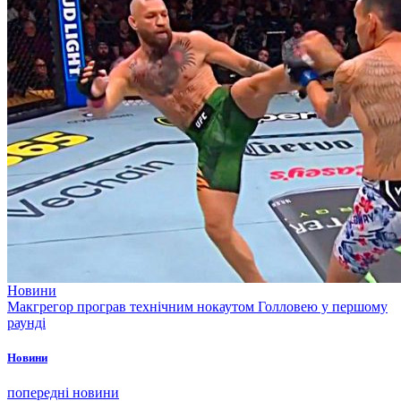
Новини
Макгрегор програв технічним нокаутом Голловею у першому
раунді
Новини
попередні новини