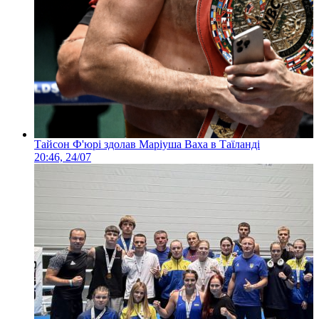
Тайсон Ф'юрі здолав Маріуша Ваха в Таїланді
20:46, 24/07