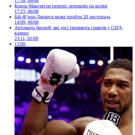
17:18, 06/08
Конор Макгрегор переніс операцію на коліні
17:15, 06/08
Бій Ф’юрі-Джошуа може пройти 20 листопада
14:09, 06/08
Автомати Igrosoft, які досі тримають гравців у СНД-
казино
23:11, 02/08
13:00