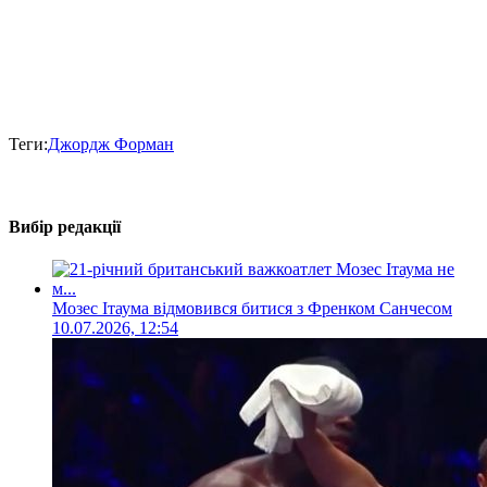
Теги:
Джордж Форман
Вибір редакції
Мозес Ітаума відмовився битися з Френком Санчесом
10.07.2026, 12:54