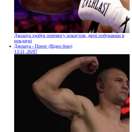
Джошуа здобув перемогу нокаутом, двічі побувавши в
нокдауні
Джошуа - Пренг (Відео бою)
13:11, 26/07