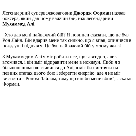
Легендарний суперважковаговик
Джордж Форман
назвав
боксера, який дав йому важчий бій, ніж легендарний
Мухаммед Алі.
"Хто дав мені найважчий бій? Я повинен сказати, що це був
Рон Лайл. Він вдарив мене так сильно, що я впав, опинився в
нокдауні і піднявся. Це був найважчий бій у моєму житті.
З Мухаммедом Алі я міг робити все, що завгодно, але я
втомився, і він зміг відправити мене в нокдаун. Якби я з
більшою повагою ставився до Алі, я міг би вистояти на
певних етапах цього бою і зберегти енергію, але я не міг
вистояти з Роном Лайлом, тому що він би мене вбив", - сказав
Форман.