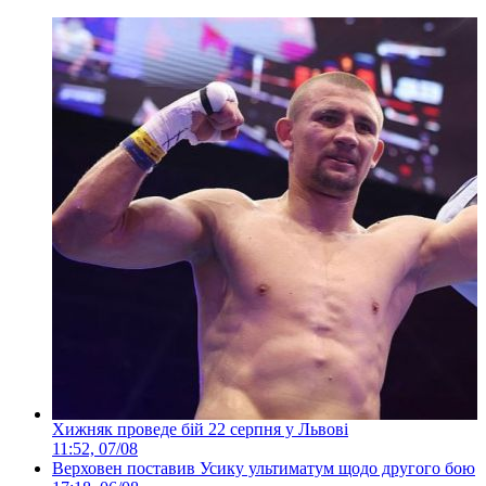
Хижняк проведе бій 22 серпня у Львові
11:52, 07/08
Верховен поставив Усику ультиматум щодо другого бою