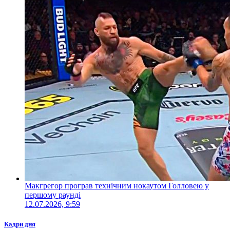
Макгрегор програв технічним нокаутом Голловею у
першому раунді
12.07.2026, 9:59
Кадри дня