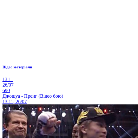
Відео матеріали
13:11
26/07
690
Джошуа - Пренг (Відео бою)
13:11, 26/07