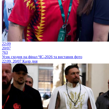
22:09
20/07
763
Усик сходив на фінал ЧС-2026 та виставив фото
22:09, 20/07
Кадр дня