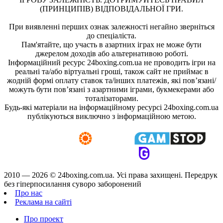
(ПРИНЦИПІВ) ВІДПОВІДАЛЬНОЇ ГРИ.
При виявленні перших ознак залежності негайно зверніться
до спеціаліста.
Пам'ятайте, що участь в азартних іграх не може бути
джерелом доходів або альтернативою роботі.
Інформаційний ресурс 24boxing.com.ua не проводить ігри на
реальні та/або віртуальні гроші, також сайт не приймає в
жодній формі оплату ставок та/інших платежів, які пов’язані/
можуть бути пов’язані з азартними іграми, букмекерами або
тоталізаторами.
Будь-які матеріали на інформаційному ресурсі 24boxing.com.ua
публікуються виключно з інформаційною метою.
2010 — 2026 ©
24boxing.com.ua.
Усi права захищенi. Передрук
без гіперпосилання суворо заборонений
Про нас
Реклама на сайті
Про проект