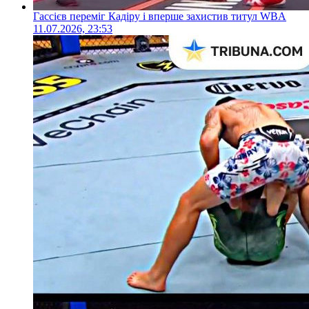
Гассієв переміг Кадіру і вперше захистив титул WBA
11.07.2026, 23:53