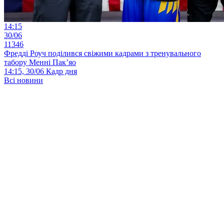
14:15
30/06
11346
Фредді Роуч поділився свіжими кадрами з тренувального
табору Менні Пак’яо
14:15, 30/06
Кадр дня
Всі новини