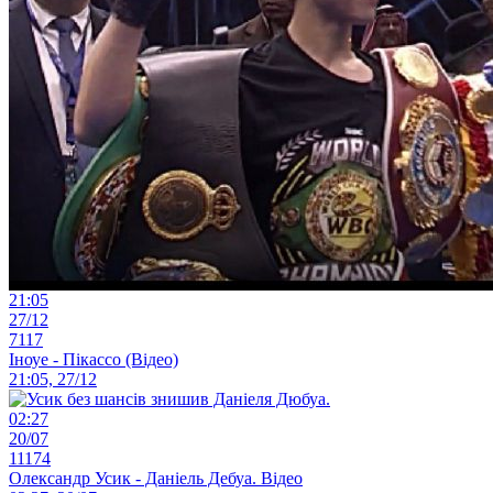
21:05
27/12
7117
Іноуе - Пікассо (Відео)
21:05, 27/12
02:27
20/07
11174
Олександр Усик - Даніель Дебуа. Відео