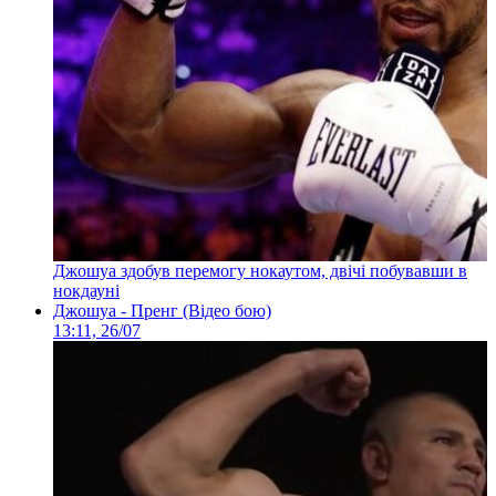
Джошуа здобув перемогу нокаутом, двічі побувавши в
нокдауні
Джошуа - Пренг (Відео бою)
13:11, 26/07