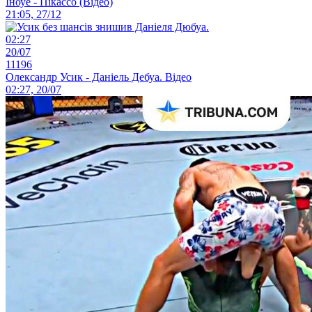
Іноуе - Пікассо (Відео)
21:05, 27/12
02:27
20/07
11196
Олександр Усик - Даніель Дебуа. Відео
02:27, 20/07