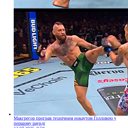
Макгрегор програв технічним нокаутом Голловею у
першому раунді