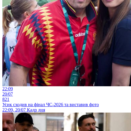
22:09
20/07
821
Усик сходив на фінал ЧС-2026 та виставив фото
22:09, 20/07
Кадр дня