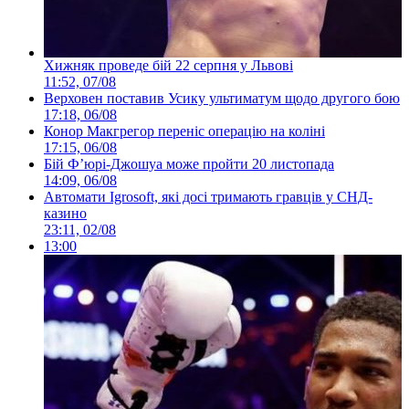
Хижняк проведе бій 22 серпня у Львові
11:52, 07/08
Верховен поставив Усику ультиматум щодо другого бою
17:18, 06/08
Конор Макгрегор переніс операцію на коліні
17:15, 06/08
Бій Ф’юрі-Джошуа може пройти 20 листопада
14:09, 06/08
Автомати Igrosoft, які досі тримають гравців у СНД-
казино
23:11, 02/08
13:00