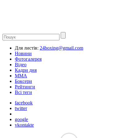
Для листів:
24boxing@gmail.com
Новини
Фотогалерея
Відео
Кадри дня
ММА
Боксери
Рейтинги
Всі теги
facebook
twitter
google
vkontakte