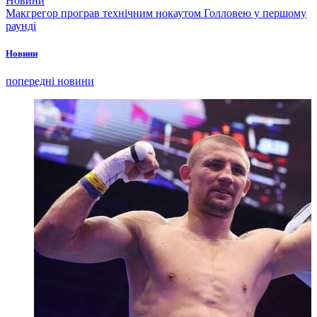
Новини
Макгрегор програв технічним нокаутом Голловею у першому
раунді
Новини
попередні новини