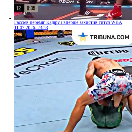
Гассієв переміг Кадіру і вперше захистив титул WBA
11.07.2026, 23:53