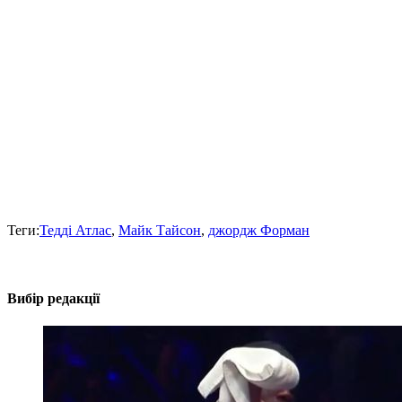
Теги:
Тедді Атлас
,
Майк Тайсон
,
джордж Форман
Вибір редакції