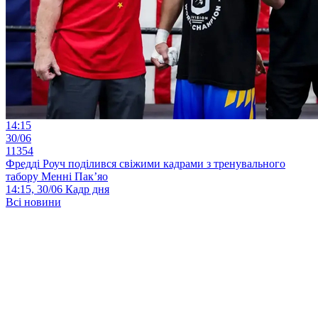
14:15
30/06
11354
Фредді Роуч поділився свіжими кадрами з тренувального
табору Менні Пак’яо
14:15, 30/06
Кадр дня
Всі новини