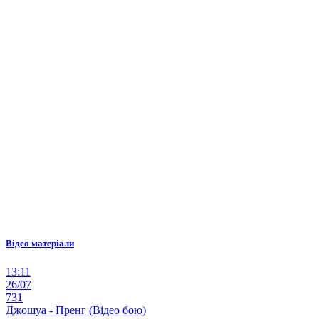
Відео матеріали
13:11
26/07
731
Джошуа - Пренг (Відео бою)