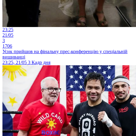
23:25
21/05
3
1706
Усик прийшов на фінальну прес-конференцію у спеціальній
вишиванці
23:25, 21/05
3
Кадр дня