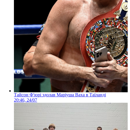
Тайсон Ф'юрі здолав Маріуша Ваха в Таїланді
20:46, 24/07