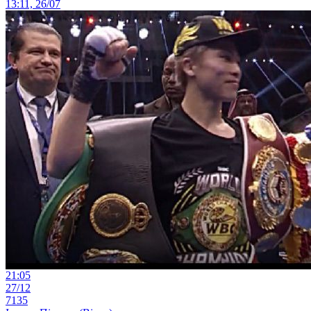
13:11, 26/07
21:05
27/12
7135