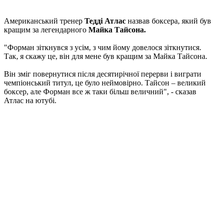
Американський тренер
Тедді Атлас
назвав боксера, який був
кращим за легендарного
Майка Тайсона.
"Форман зіткнувся з усім, з чим йому довелося зіткнутися.
Так, я скажу це, він для мене був кращим за Майка Тайсона.
Він зміг повернутися після десятирічної перерви і виграти
чемпіонський титул, це було неймовірно. Тайсон – великий
боксер, але Форман все ж таки більш величний", - сказав
Атлас на ютубі.