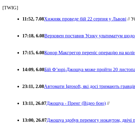
[TWIG]
11:52, 7.08
Хижняк проведе бій 22 серпня у Львові
// У
17:18, 6.08
Верховен поставив Усику ультиматум щодо
17:15, 6.08
Конор Макгрегор переніс операцію на колін
14:09, 6.08
Бій Ф’юрі-Джошуа може пройти 20 листоп
23:11, 2.08
Автомати Igrosoft, які досі тримають гравц
13:11, 26.07
Джошуа - Пренг (Відео бою)
//
13:00, 26.07
Джошуа здобув перемогу нокаутом, двічі 