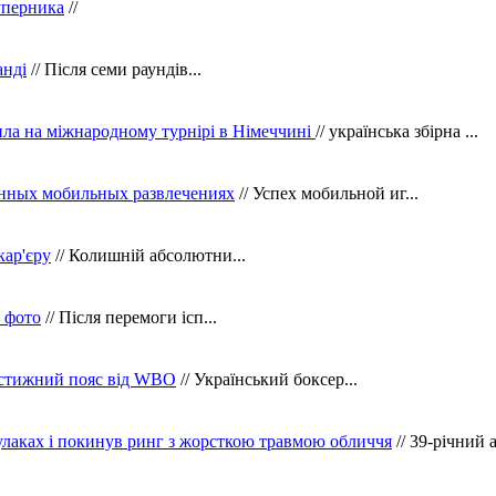
уперника
//
анді
// Після семи раундів...
ила на міжнародному турнірі в Німеччині
// українська збірна ...
нных мобильных развлечениях
// Успех мобильной иг...
кар'єру
// Колишній абсолютни...
в фото
// Після перемоги ісп...
рестижний пояс від WBO
// Український боксер...
кулаках і покинув ринг з жорсткою травмою обличчя
// 39-річний 