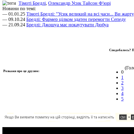
Тімоті Бредлі
,
Олександр Усик Тайсон Ф'юрі
Новини по темі:
— 01.01.25
Тімоті Бредлі: "Усик великий на всі часи... Ви жарту
— 09.10.24
Бредлі: Фармер цілком здатен перемогти Сепеду
— 21.09.24
Бредлі: Джошуа має нокаутувати Дюбуа
Сподобалось? П
(Голо
Розкажи про це друзям:
0
1
2
3
4
5
Додавання коментаря: