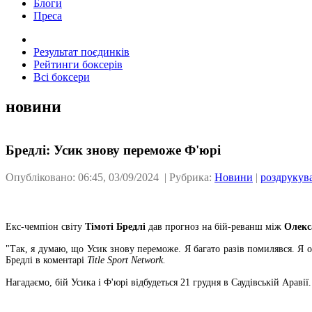
Блоги
Преса
Результат поєдинків
Рейтинги боксерів
Всі боксери
новини
Бредлі: Усик знову переможе Ф'юрі
Опубліковано: 06:45, 03/09/2024 | Рубрика:
Новини
|
роздрукув
Екс-чемпіон світу
Тімоті Бредлі
дав прогноз на бій-реванш між
Олекс
"Так, я думаю, що Усик знову переможе. Я багато разів помилявся. Я 
Бредлі в коментарі
Title Sport Network.
Нагадаємо, бій Усика і Ф'юрі відбудеться 21 грудня в Саудівській Аравії.