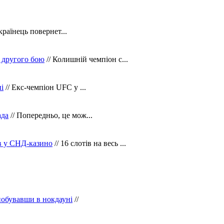
країнець повернет...
 другого бою
// Колишній чемпіон с...
і
// Екс-чемпіон UFC у ...
ада
// Попередньо, це мож...
ів у СНД-казино
// 16 слотів на весь ...
побувавши в нокдауні
//