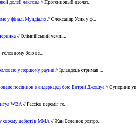
зкой долей лактозы
// Протеиновый изолят...
тиме у фіналі Мундіалю
// Олександр Усик у ф...
уперника
// Олімпійський чемпі...
В головному бою ве...
олловею у першому раунді
// Ірландець отримав ...
оведе поєдинок в андеркарді бою Ентоні Джошуа
// Суперник укр
 титул WBA
// Гассієв переміг те...
 у своєму дебюті в ММА
// Жан Беленюк розтро...