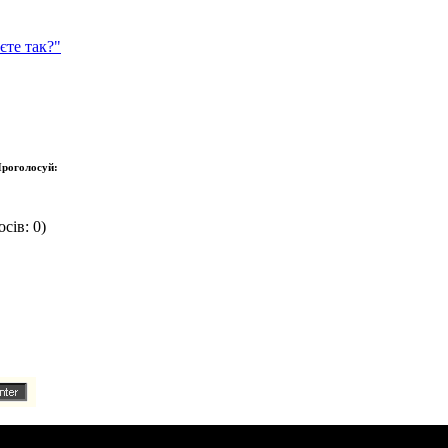
єте так?"
роголосуй:
сів: 0)