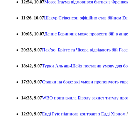
12:54, 10.07
Мозес Ітаума відмовився битися з Френко
11:26, 10.07
Шакур Стівенсон офіційно став бійцем Zuf
10:05, 10.07
Денис Беринчик може провести бій в анде
20:35, 9.07
Пакʼяо, Бріггс та Чісора відвідають бій Гас
18:42, 9.07
Турки Аль аш-Шейх поставив умову для бо
17:30, 9.07
Ставки на бокс: які умови пропонують укра
14:35, 9.07
WBO призначила Біволу захист титулу про
12:39, 9.07
Енді Руїс підписав контракт з Едді Хірном
/