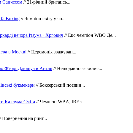
м Санчесом
// 21-річний британсь...
fa Boxing
// Чемпіон світу у чо...
ркарді вечора Ітаума - Хргович
// Екс-чемпіон WBO Де...
сієва в Москві
// Церемонія зважуван...
ю Ф'юрі-Джошуа в Англії
// Нещодавно з'явилис...
їнські букмекери
// Боксерський поєдин...
ти Каллума Сміта
// Чемпіон WBA, IBF т...
/ Повернення на ринг...