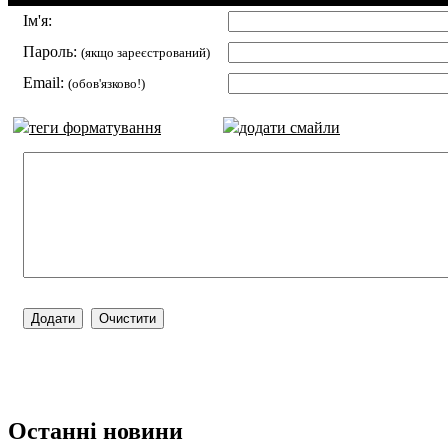
Ім'я:
Пароль:
(якщо зареєстрований)
Email:
(обов'язково!)
теги форматування
додати смайли
Останні новини