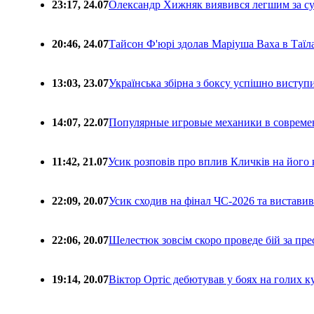
23:17, 24.07
Олександр Хижняк виявився легшим за с
20:46, 24.07
Тайсон Ф'юрі здолав Маріуша Ваха в Таїл
13:03, 23.07
Українська збірна з боксу успішно виступ
14:07, 22.07
Популярные игровые механики в совреме
11:42, 21.07
Усик розповів про вплив Кличків на його 
22:09, 20.07
Усик сходив на фінал ЧС-2026 та вистави
22:06, 20.07
Шелестюк зовсім скоро проведе бій за п
19:14, 20.07
Віктор Ортіс дебютував у боях на голих 