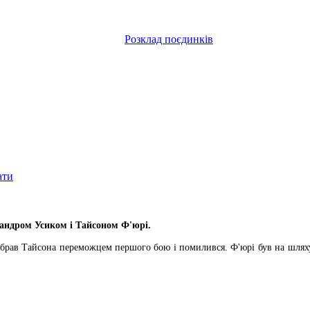
Розклад поєдинків
ати
андром Усиком і Тайсоном Ф'юрі.
обрав Тайсона переможцем першого бою і помилився. Ф'юрі був на шляху 