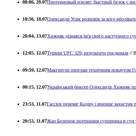
08:06, 20.07
Протеиновый изолят: быстрый белок с ни
10:56, 18.07
Олександр Усик розповів за кого вболіва
20:04, 13.07
Хижняк дізнався ім'я свого наступного с
12:05, 12.07
Турнірі UFC 329, результати поєдинків
// 
09:59, 12.07
Макгрегор програв технічним нокаутом Г
00:15, 12.07
Український боксер Олександр Хижняк пр
23:53, 11.07
Гассієв переміг Кадіру і вперше захистив
20:53, 11.07
Жан Беленюк розтрощив суперника в суп