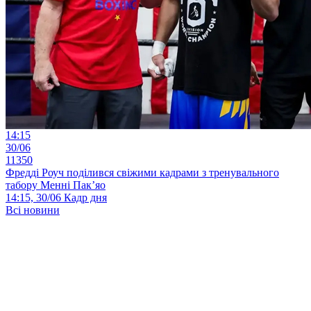
14:15
30/06
11350
Фредді Роуч поділився свіжими кадрами з тренувального
табору Менні Пак’яо
14:15, 30/06
Кадр дня
Всі новини