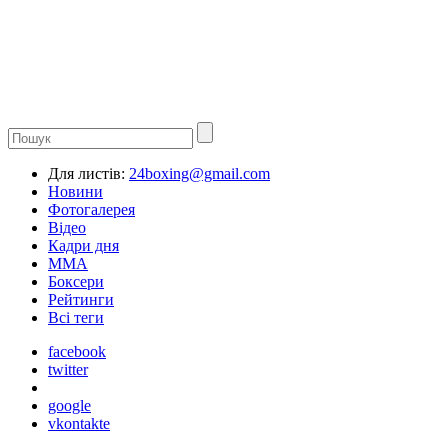
Для листів:
24boxing@gmail.com
Новини
Фотогалерея
Відео
Кадри дня
ММА
Боксери
Рейтинги
Всі теги
facebook
twitter
google
vkontakte