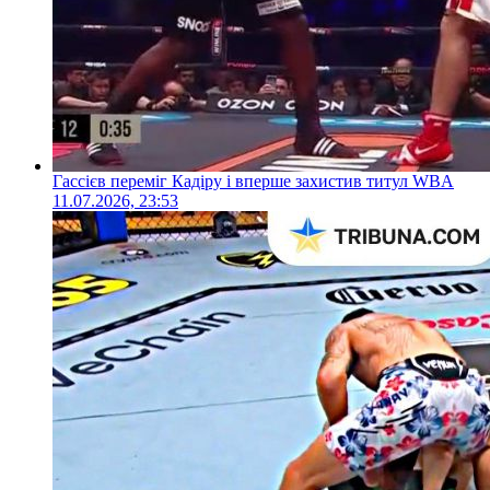
Гассієв переміг Кадіру і вперше захистив титул WBA
11.07.2026, 23:53