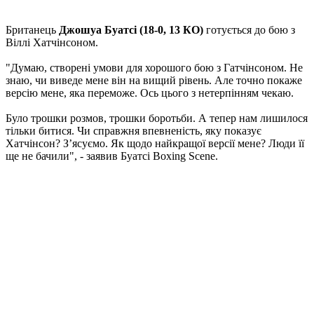
Британець
Джошуа Буатсі (18-0, 13 КО)
готується до бою з
Віллі Хатчінсоном.
"Думаю, створені умови для хорошого бою з Гатчінсоном. Не
знаю, чи виведе мене він на вищий рівень. Але точно покаже
версію мене, яка переможе. Ось цього з нетерпінням чекаю.
Було трошки розмов, трошки боротьби. А тепер нам лишилося
тільки битися. Чи справжня впевненість, яку показує
Хатчінсон? Зʼясуємо. Як щодо найкращої версії мене? Люди її
ще не бачили", - заявив Буатсі Boxing Scene.