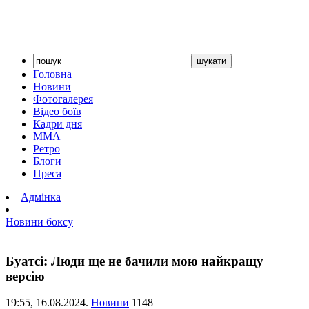
Головна
Новини
Фотогалерея
Відео боїв
Кадри дня
ММА
Ретро
Блоги
Преса
Адмінка
Новини боксу
Буатсі: Люди ще не бачили мою найкращу
версію
19:55,
16.08.2024.
Новини
1148