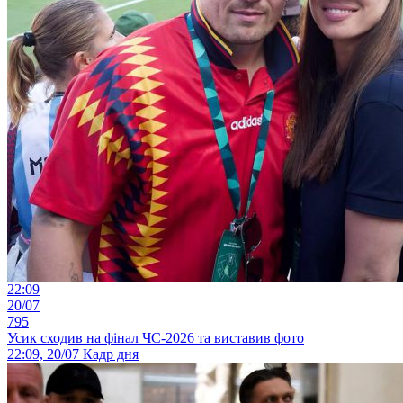
22:09
20/07
795
Усик сходив на фінал ЧС-2026 та виставив фото
22:09, 20/07
Кадр дня