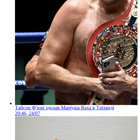
Тайсон Ф'юрі здолав Маріуша Ваха в Таїланді
20:46, 24/07