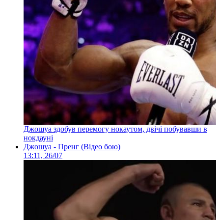
Джошуа здобув перемогу нокаутом, двічі побувавши в
нокдауні
Джошуа - Пренг (Відео бою)
13:11, 26/07