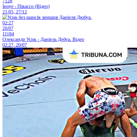
7128
Іноуе - Пікассо (Відео)
21:05, 27/12
02:27
20/07
11184
Олександр Усик - Даніель Дебуа. Відео
02:27, 20/07