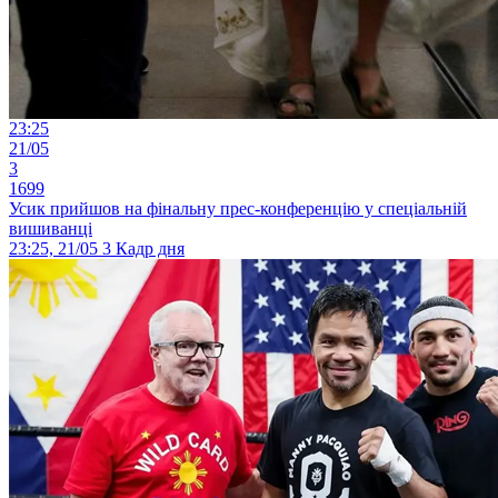
23:25
21/05
3
1699
Усик прийшов на фінальну прес-конференцію у спеціальній
вишиванці
23:25, 21/05
3
Кадр дня