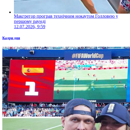
Макгрегор програв технічним нокаутом Голловею у
першому раунді
12.07.2026, 9:59
Кадри дня