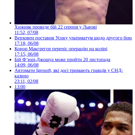
Хижняк проведе бій 22 серпня у Львові
11:52, 07/08
Верховен поставив Усику ультиматум щодо другого бою
17:18, 06/08
Конор Макгрегор переніс операцію на коліні
17:15, 06/08
Бій Ф’юрі-Джошуа може пройти 20 листопада
14:09, 06/08
Автомати Igrosoft, які досі тримають гравців у СНД-
казино
23:11, 02/08
13:00