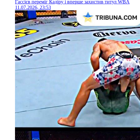
Гассієв переміг Кадіру і вперше захистив титул WBA
11.07.2026, 23:53