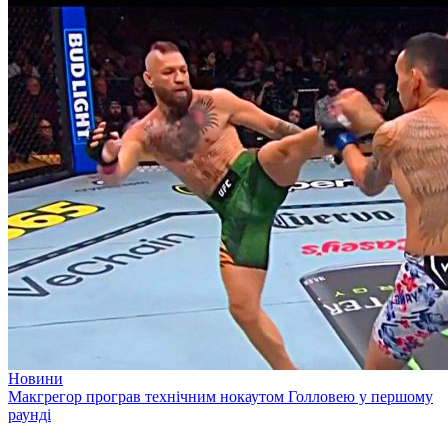
Новини
Макгрегор програв технічним нокаутом Голловею у першому
раунді