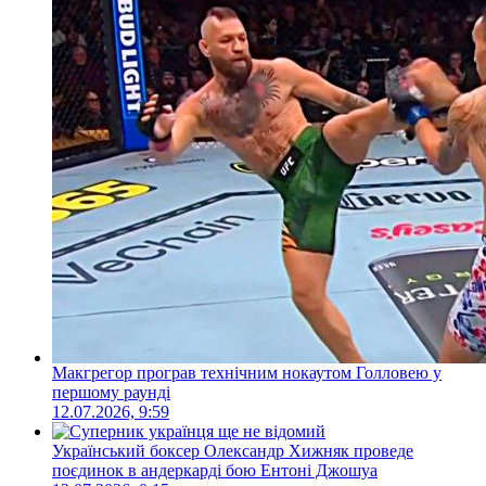
Макгрегор програв технічним нокаутом Голловею у
першому раунді
12.07.2026, 9:59
Український боксер Олександр Хижняк проведе
поєдинок в андеркарді бою Ентоні Джошуа