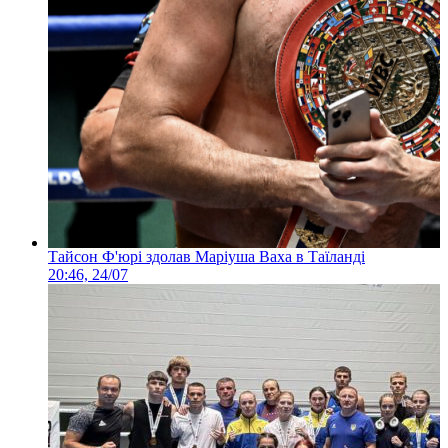
Тайсон Ф'юрі здолав Маріуша Ваха в Таїланді
20:46, 24/07