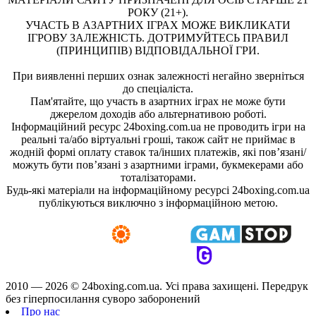
РОКУ (21+).
УЧАСТЬ В АЗАРТНИХ ІГРАХ МОЖЕ ВИКЛИКАТИ
ІГРОВУ ЗАЛЕЖНІСТЬ. ДОТРИМУЙТЕСЬ ПРАВИЛ
(ПРИНЦИПІВ) ВІДПОВІДАЛЬНОЇ ГРИ.
При виявленні перших ознак залежності негайно зверніться
до спеціаліста.
Пам'ятайте, що участь в азартних іграх не може бути
джерелом доходів або альтернативою роботі.
Інформаційний ресурс 24boxing.com.ua не проводить ігри на
реальні та/або віртуальні гроші, також сайт не приймає в
жодній формі оплату ставок та/інших платежів, які пов’язані/
можуть бути пов’язані з азартними іграми, букмекерами або
тоталізаторами.
Будь-які матеріали на інформаційному ресурсі 24boxing.com.ua
публікуються виключно з інформаційною метою.
2010 — 2026 ©
24boxing.com.ua.
Усi права захищенi. Передрук
без гіперпосилання суворо заборонений
Про нас