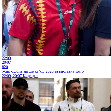
22:09
20/07
820
Усик сходив на фінал ЧС-2026 та виставив фото
22:09, 20/07
Кадр дня