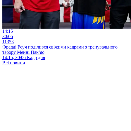
14:15
30/06
11353
Фредді Роуч поділився свіжими кадрами з тренувального
табору Менні Пак’яо
14:15, 30/06
Кадр дня
Всі новини