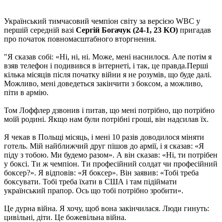
Український тимчасовий чемпіон світу за версією WBC у
першій середній вазі
Сергій Богачук (24-1, 23 KO)
пригадав
про початок повномасштабного вторгнення.
"Я сказав собі: «Ні, ні, ні. Може, мені наснилося. Але потім я
взяв телефон і подивився в інтернеті, і так, це правда.Перші
кілька місяців після початку війни я не розумів, що буде далі.
Можливо, мені доведеться закінчити з боксом, а можливо,
піти в армію.
Том Лоффлер дзвонив і питав, що мені потрібно, що потрібно
моїй родині. Якщо нам були потрібні гроші, він надсилав їх.
Я чекав в Польщі місяць, і мені 10 разів доводилося міняти
готель. Мій найближчий друг пішов до армії, і я сказав: «Я
піду з тобою. Ми будемо разом». А він сказав: «Ні, ти потрібен
у боксі. Ти ж чемпіон. Ти професійний солдат чи професійний
боксер?». Я відповів: «Я боксер». Він заявив: «Тобі треба
боксувати. Тобі треба їхати в США і там підіймати
український прапор. Ось що тобі потрібно зробити».
Це дурна війна. Я хочу, щоб вона закінчилася. Люди гинуть:
цивільні, діти. Це божевільна війна.