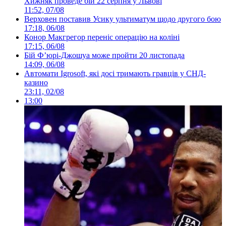
Хижняк проведе бій 22 серпня у Львові
11:52, 07/08
Верховен поставив Усику ультиматум щодо другого бою
17:18, 06/08
Конор Макгрегор переніс операцію на коліні
17:15, 06/08
Бій Ф’юрі-Джошуа може пройти 20 листопада
14:09, 06/08
Автомати Igrosoft, які досі тримають гравців у СНД-
казино
23:11, 02/08
13:00