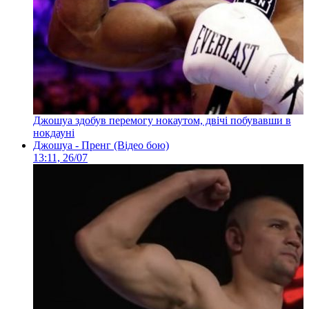
Джошуа здобув перемогу нокаутом, двічі побувавши в
нокдауні
Джошуа - Пренг (Відео бою)
13:11, 26/07