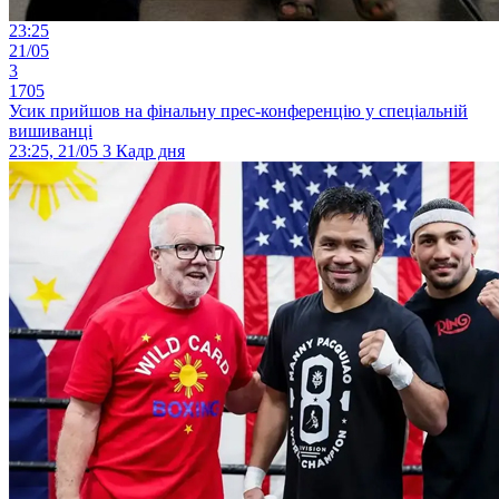
23:25
21/05
3
1705
Усик прийшов на фінальну прес-конференцію у спеціальній
вишиванці
23:25, 21/05
3
Кадр дня