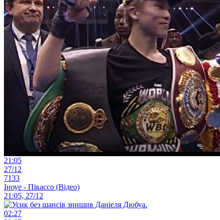
21:05
27/12
7133
Іноуе - Пікассо (Відео)
21:05, 27/12
02:27