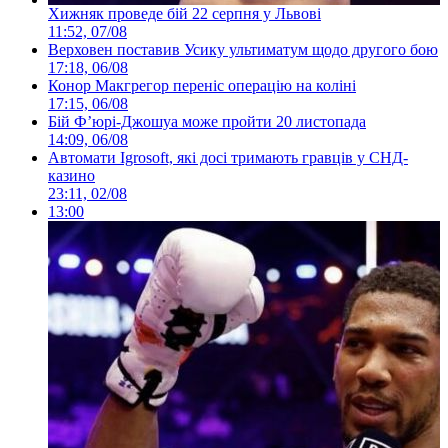
Хижняк проведе бій 22 серпня у Львові
11:52, 07/08
Верховен поставив Усику ультиматум щодо другого бою
17:18, 06/08
Конор Макгрегор переніс операцію на коліні
17:15, 06/08
Бій Ф’юрі-Джошуа може пройти 20 листопада
14:09, 06/08
Автомати Igrosoft, які досі тримають гравців у СНД-
казино
23:11, 02/08
13:00