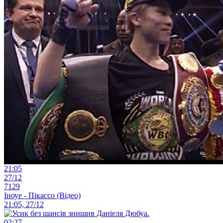
21:05
27/12
7129
Іноуе - Пікассо (Відео)
21:05, 27/12
02:27