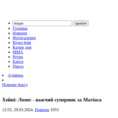
Головна
Новини
Фотогалерея
Відео боїв
Кадри дня
ММА
Ретро
Блоги
Преса
Адмінка
Новини боксу
Хейні: Лопес - важчий суперник за Матіаса
12:55,
29.03.2024.
Новини
1053