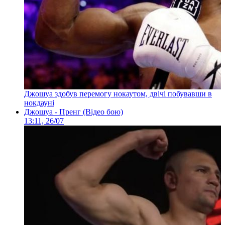
Джошуа здобув перемогу нокаутом, двічі побувавши в
нокдауні
Джошуа - Пренг (Відео бою)
13:11, 26/07