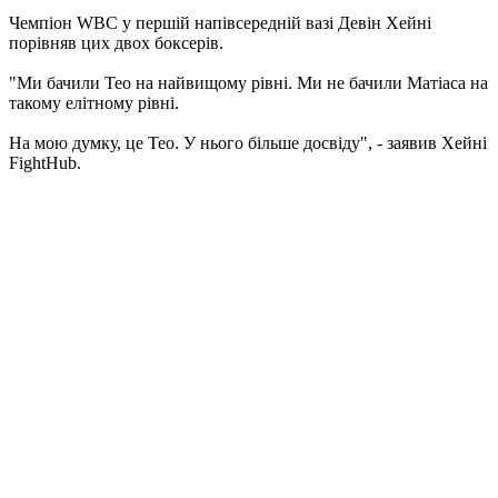
Чемпіон WBC у першій напівсередній вазі Девін Хейні
порівняв цих двох боксерів.
"Ми бачили Тео на найвищому рівні. Ми не бачили Матіаса на
такому елітному рівні.
На мою думку, це Тео. У нього більше досвіду", - заявив Хейні
FightHub.