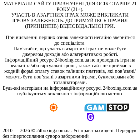
МАТЕРІАЛИ САЙТУ ПРИЗНАЧЕНІ ДЛЯ ОСІБ СТАРШЕ 21
РОКУ (21+).
УЧАСТЬ В АЗАРТНИХ ІГРАХ МОЖЕ ВИКЛИКАТИ
ІГРОВУ ЗАЛЕЖНІСТЬ. ДОТРИМУЙТЕСЬ ПРАВИЛ
(ПРИНЦИПІВ) ВІДПОВІДАЛЬНОЇ ГРИ.
При виявленні перших ознак залежності негайно зверніться
до спеціаліста.
Пам'ятайте, що участь в азартних іграх не може бути
джерелом доходів або альтернативою роботі.
Інформаційний ресурс 24boxing.com.ua не проводить ігри на
реальні та/або віртуальні гроші, також сайт не приймає в
жодній формі оплату ставок та/інших платежів, які пов’язані/
можуть бути пов’язані з азартними іграми, букмекерами або
тоталізаторами.
Будь-які матеріали на інформаційному ресурсі 24boxing.com.ua
публікуються виключно з інформаційною метою.
2010 — 2026 ©
24boxing.com.ua.
Усi права захищенi. Передрук
без гіперпосилання суворо заборонений