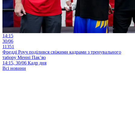
14:15
30/06
11351
Фредді Роуч поділився свіжими кадрами з тренувального
табору Менні Пак’яо
14:15, 30/06
Кадр дня
Всі новини