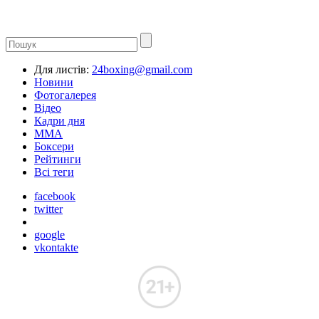
Для листів:
24boxing@gmail.com
Новини
Фотогалерея
Відео
Кадри дня
ММА
Боксери
Рейтинги
Всі теги
facebook
twitter
google
vkontakte