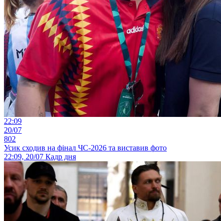
22:09
20/07
802
Усик сходив на фінал ЧС-2026 та виставив фото
22:09, 20/07
Кадр дня