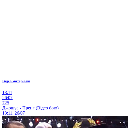
Відео матеріали
13:11
26/07
725
Джошуа - Пренг (Відео бою)
13:11, 26/07