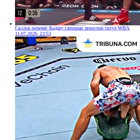
Гассієв переміг Кадіру і вперше захистив титул WBA
11.07.2026, 23:53