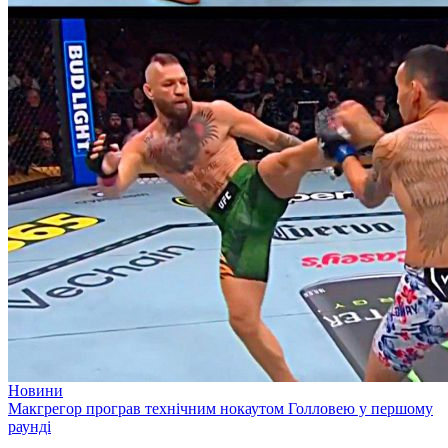
Новини
Макгрегор програв технічним нокаутом Голловею у першому
раунді