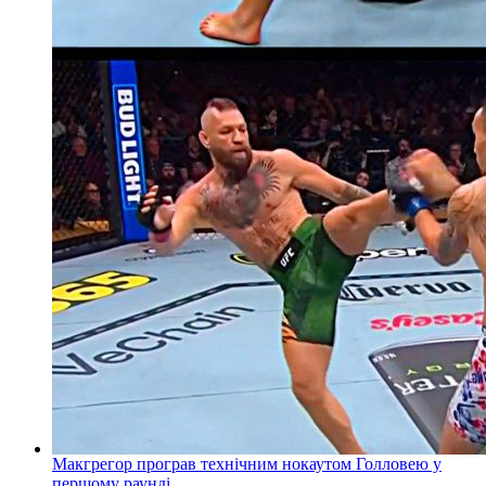
Макгрегор програв технічним нокаутом Голловею у
першому раунді