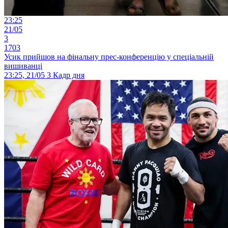
23:25
21/05
3
1703
Усик прийшов на фінальну прес-конференцію у спеціальній
вишиванці
23:25, 21/05
3
Кадр дня