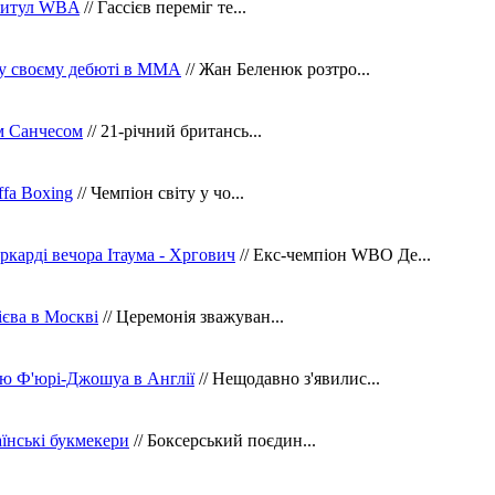
 титул WBA
// Гассієв переміг те...
 у своєму дебюті в ММА
// Жан Беленюк розтро...
м Санчесом
// 21-річний британсь...
fa Boxing
// Чемпіон світу у чо...
ркарді вечора Ітаума - Хргович
// Екс-чемпіон WBO Де...
сієва в Москві
// Церемонія зважуван...
ю Ф'юрі-Джошуа в Англії
// Нещодавно з'явилис...
їнські букмекери
// Боксерський поєдин...