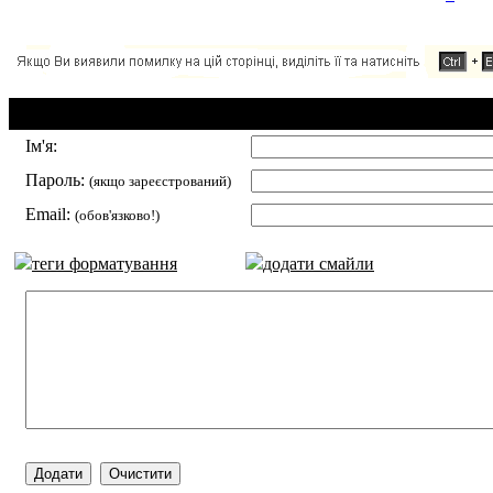
Додавання коментаря:
Ім'я:
Пароль:
(якщо зареєстрований)
Email:
(обов'язково!)
теги форматування
додати смайли