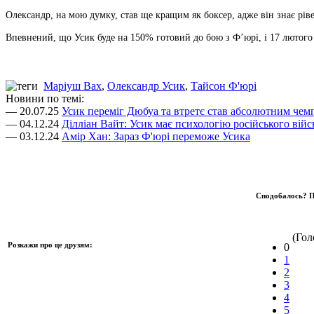
Олександр, на мою думку, став ще кращим як боксер, адже він знає рів
Впевнений, що Усик буде на 150% готовий до бою з Ф’юрі, і 17 лютого п
Маріуш Вах
,
Олександр Усик
,
Тайсон Ф'юрі
Новини по темі:
— 20.07.25
Усик переміг Дюбуа та втретє став абсолютним чем
— 04.12.24
Ділліан Вайт: Усик має психологію російського війс
— 03.12.24
Амір Хан: Зараз Ф'юрі переможе Усика
Сподобалось? П
(Голо
Розкажи про це друзям:
0
1
2
3
4
5