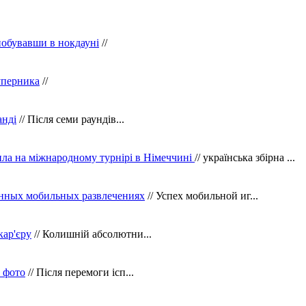
побувавши в нокдауні
//
уперника
//
анді
// Після семи раундів...
ила на міжнародному турнірі в Німеччині
// українська збірна ...
нных мобильных развлечениях
// Успех мобильной иг...
кар'єру
// Колишній абсолютни...
в фото
// Після перемоги ісп...