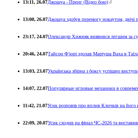
13:11, 26.07
Джошуа - Пренг (Відео бою)
//
13:00, 26.07
Джошуа здобув перемогу нокаутом, двічі 
23:17, 24.07
Олександр Хижняк виявився легшим за с
20:46, 24.07
Тайсон Ф'юрі здолав Маріуша Ваха в Таїл
13:03, 23.07
Українська збірна з боксу успішно виступ
14:07, 22.07
Популярные игровые механики в совреме
11:42, 21.07
Усик розповів про вплив Кличків на його 
22:09, 20.07
Усик сходив на фінал ЧС-2026 та вистави