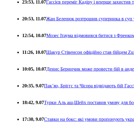
23:53, 11.07
Гассієв переміг Кадіру і вперше захистив
20:53, 11.07
Жан Беленюк розтрощив суперника в суп
12:54, 10.07
Мозес Ітаума відмовився битися з Френко
11:26, 10.07
Шакур Стівенсон офіційно став бійцем Zuf
10:05, 10.07
Денис Беринчик може провести бій в анде
20:35, 9.07
Пакʼяо, Бріггс та Чісора відвідають бій Гас
18:42, 9.07
Турки Аль аш-Шейх поставив умову для бо
17:30, 9.07
Ставки на бокс: які умови пропонують укра