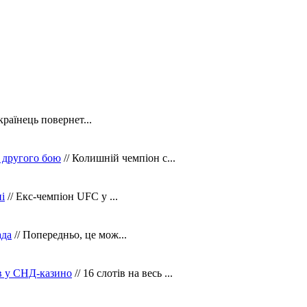
країнець повернет...
 другого бою
// Колишній чемпіон с...
і
// Екс-чемпіон UFC у ...
ада
// Попередньо, це мож...
ів у СНД-казино
// 16 слотів на весь ...