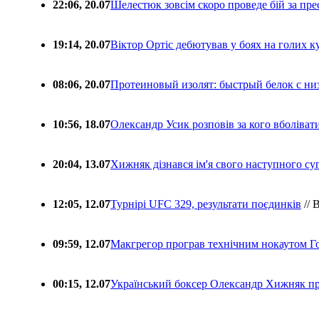
22:06, 20.07
Шелестюк зовсім скоро проведе бій за п
19:14, 20.07
Віктор Ортіс дебютував у боях на голих 
08:06, 20.07
Протеиновый изолят: быстрый белок с ни
10:56, 18.07
Олександр Усик розповів за кого вболіва
20:04, 13.07
Хижняк дізнався ім'я свого наступного с
12:05, 12.07
Турнірі UFC 329, результати поєдинків
// 
09:59, 12.07
Макгрегор програв технічним нокаутом Г
00:15, 12.07
Український боксер Олександр Хижняк пр