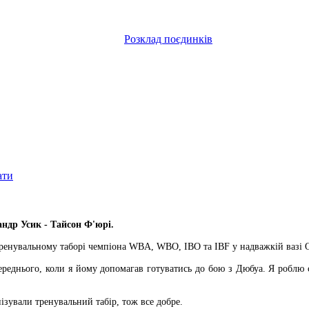
Розклад поєдинків
ати
ндр Усик - Тайсон Ф'юрі.
ренувальному таборі чемпіона WBA, WBO, IBO та IBF у надважкій вазі О
опереднього, коли я йому допомагав готуватись до бою з Дюбуа. Я робл
ізували тренувальний табір, тож все добре.