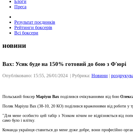
Блоги
Преса
Результат поєдинків
Рейтинги боксерів
Всі боксери
новини
Вах: Усик буде на 150% готовий до бою з Ф'юрі
Опубліковано: 15:55, 26/01/2024 | Рубрика:
Новини
|
роздрукув
Польський боксер
Маріуш Вах
поділився очікуваннями від бою
Олекса
Поляк Маріуш Вах (38-10, 20 КО) поділився враженнями від роботи у т
"Для мене особисто цей табір з Усиком нічим не відрізняється від п
само було і влітку.
Команда українця ставиться до мене дуже добре, вони професійно орган