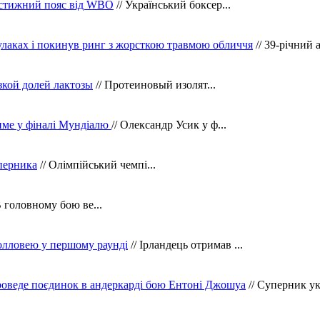
рестижний пояс від WBO
// Український боксер...
кулаках і покинув ринг з жорсткою травмою обличчя
// 39-річний 
зкой долей лактозы
// Протеиновый изолят...
тиме у фіналі Мундіалю
// Олександр Усик у ф...
уперника
// Олімпійський чемпі...
В головному бою ве...
олловею у першому раунді
// Ірландець отримав ...
оведе поєдинок в андеркарді бою Ентоні Джошуа
// Суперник укр