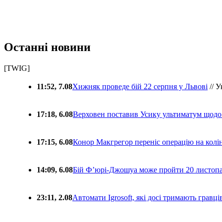
Останні новини
[TWIG]
11:52, 7.08
Хижняк проведе бій 22 серпня у Львові
// У
17:18, 6.08
Верховен поставив Усику ультиматум щодо
17:15, 6.08
Конор Макгрегор переніс операцію на колін
14:09, 6.08
Бій Ф’юрі-Джошуа може пройти 20 листоп
23:11, 2.08
Автомати Igrosoft, які досі тримають гравц