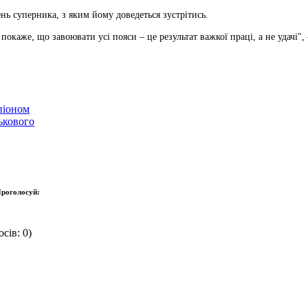
ень суперника, з яким йому доведеться зустрітись.
окаже, що завоювати усі пояси – це результат важкої праці, а не удачі",
піоном
ькового
роголосуй:
сів: 0)