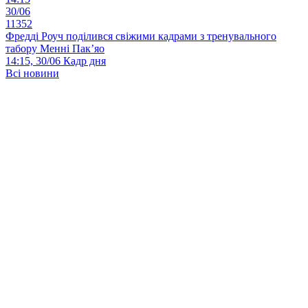
30/06
11352
Фредді Роуч поділився свіжими кадрами з тренувального
табору Менні Пак’яо
14:15, 30/06
Кадр дня
Всі новини