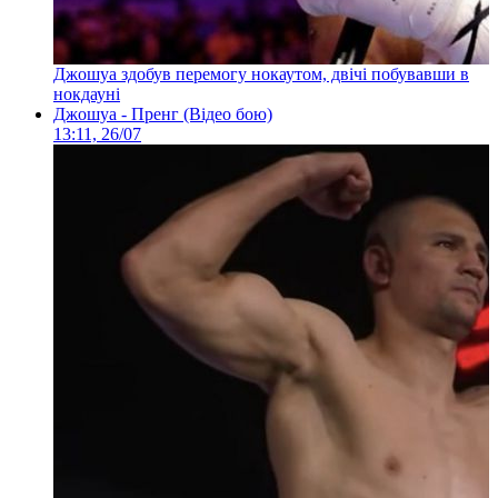
Джошуа здобув перемогу нокаутом, двічі побувавши в
нокдауні
Джошуа - Пренг (Відео бою)
13:11, 26/07