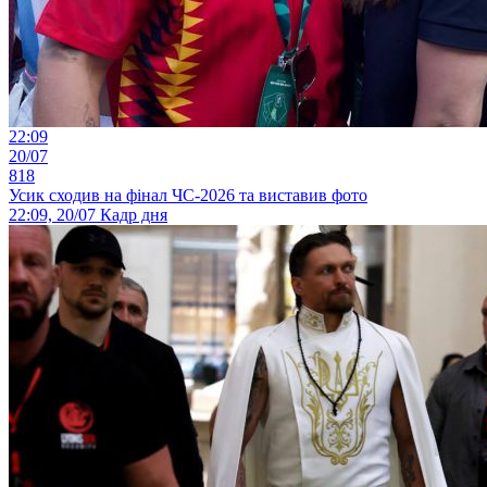
22:09
20/07
818
Усик сходив на фінал ЧС-2026 та виставив фото
22:09, 20/07
Кадр дня