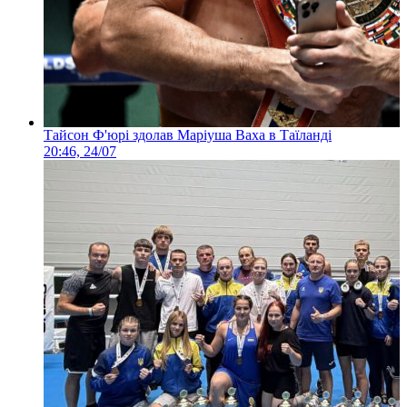
Тайсон Ф'юрі здолав Маріуша Ваха в Таїланді
20:46, 24/07