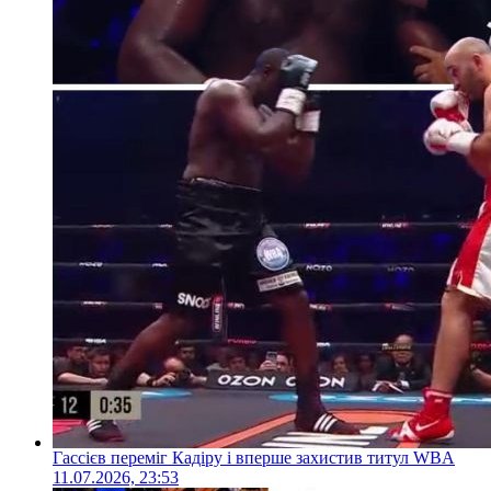
Гассієв переміг Кадіру і вперше захистив титул WBA
11.07.2026, 23:53