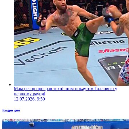
Макгрегор програв технічним нокаутом Голловею у
першому раунді
12.07.2026, 9:59
Кадри дня