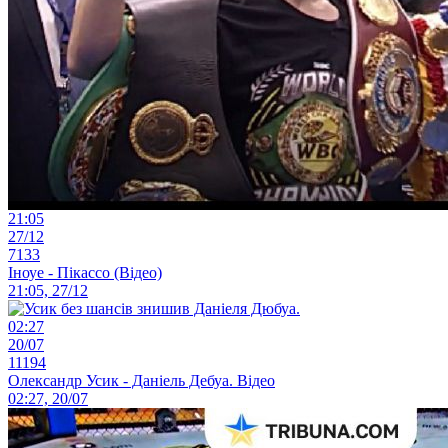
21:05
27/12
7133
Іноуе - Пікассо (Відео)
21:05, 27/12
02:27
20/07
11194
Олександр Усик - Даніель Дебуа. Відео
02:27, 20/07