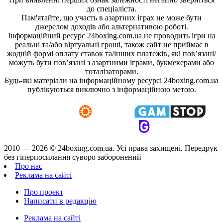
до спеціаліста.
Пам'ятайте, що участь в азартних іграх не може бути
джерелом доходів або альтернативою роботі.
Інформаційний ресурс 24boxing.com.ua не проводить ігри на
реальні та/або віртуальні гроші, також сайт не приймає в
жодній формі оплату ставок та/інших платежів, які пов’язані/
можуть бути пов’язані з азартними іграми, букмекерами або
тоталізаторами.
Будь-які матеріали на інформаційному ресурсі 24boxing.com.ua
публікуються виключно з інформаційною метою.
2010 — 2026 ©
24boxing.com.ua.
Усi права захищенi. Передрук
без гіперпосилання суворо заборонений
Про нас
Реклама на сайті
Про проект
Написати в редакцію
Реклама на сайті