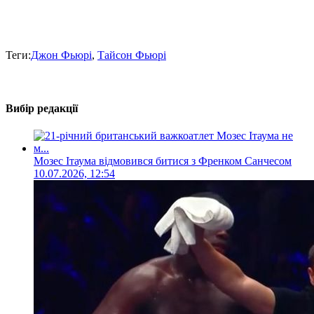
Теги:
Джон Фьюрі
,
Тайсон Фьюрі
Вибір редакції
Мозес Ітаума відмовився битися з Френком Санчесом
10.07.2026, 12:54