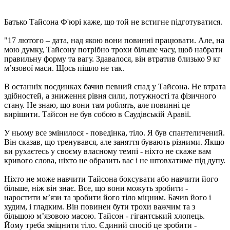
Батько Тайсона Ф'юрі каже, що той не встигне підготуватися.
"17 лютого – дата, над якою вони повинні працювати. Але, на
мою думку, Тайсону потрібно трохи більше часу, щоб набрати
правильну форму та вагу. Здавалося, він втратив близько 9 кг
м’язової маси. Щось пішло не так.
В останніх поєдинках бачив певний спад у Тайсона. Не втрата
здібностей, а зниження рівня сили, потужності та фізичного
стану. Не знаю, що вони там роблять, але повинні це
вирішити. Тайсон не був собою в Саудівській Аравії.
У ньому все змінилося - поведінка, тіло. Я був спантеличений.
Він сказав, що тренувався, але заняття бувають різними. Якщо
ви рухаєтесь у своєму власному темпі - ніхто не скаже вам
кривого слова, ніхто не образить вас і не штовхатиме під дупу.
Ніхто не може навчити Тайсона боксувати або навчити його
більше, ніж він знає. Все, що вони можуть зробити -
наростити м’язи та зробити його тіло міцним. Бачив його і
худим, і гладким. Він повинен бути трохи важчим та з
більшою м’язовою масою. Тайсон - гігантський хлопець.
Йому треба зміцнити тіло. Єдиний спосіб це зробити -