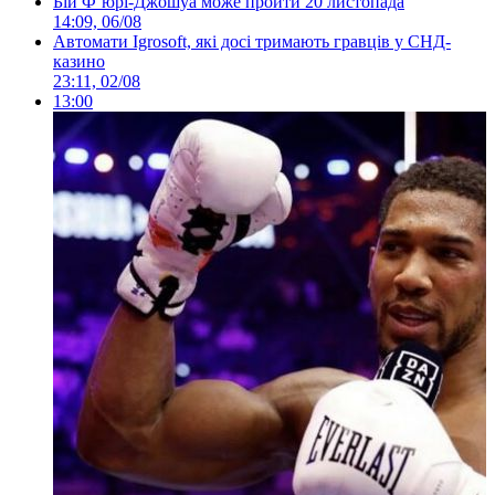
Бій Ф’юрі-Джошуа може пройти 20 листопада
14:09, 06/08
Автомати Igrosoft, які досі тримають гравців у СНД-
казино
23:11, 02/08
13:00