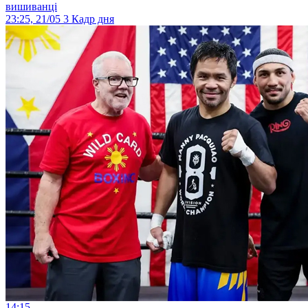
вишиванці
23:25, 21/05
3
Кадр дня
14:15