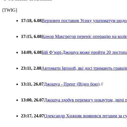
[TWIG]
17:18, 6.08
Верховен поставив Усику ультиматум щодо
17:15, 6.08
Конор Макгрегор переніс операцію на колін
14:09, 6.08
Бій Ф’юрі-Джошуа може пройти 20 листоп
23:11, 2.08
Автомати Igrosoft, які досі тримають гравц
13:11, 26.07
Джошуа - Пренг (Відео бою)
//
13:00, 26.07
Джошуа здобув перемогу нокаутом, двічі 
23:17, 24.07
Олександр Хижняк виявився легшим за с