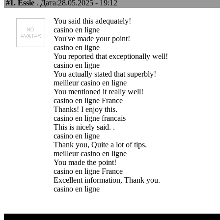
#1.
Essie
. Дата:28.05.2025 - 19:12
You said this adequately!
casino en ligne
You've made your point!
casino en ligne
You reported that exceptionally well!
casino en ligne
You actually stated that superbly!
meilleur casino en ligne
You mentioned it really well!
casino en ligne France
Thanks! I enjoy this.
casino en ligne francais
This is nicely said. .
casino en ligne
Thank you, Quite a lot of tips.
meilleur casino en ligne
You made the point!
casino en ligne France
Excellent information, Thank you.
casino en ligne