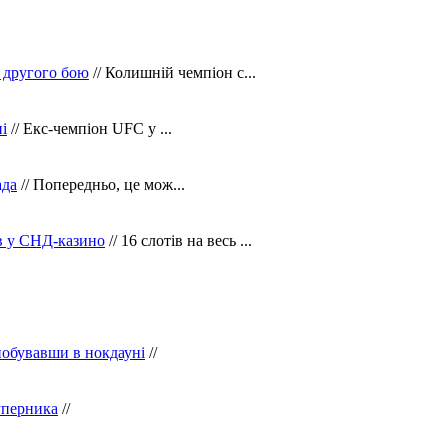
 другого бою
// Колишній чемпіон с...
і
// Екс-чемпіон UFC у ...
ада
// Попередньо, це мож...
ів у СНД-казино
// 16 слотів на весь ...
побувавши в нокдауні
//
уперника
//