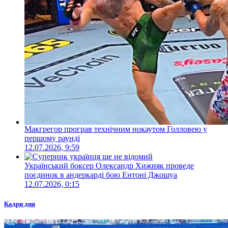
Макгрегор програв технічним нокаутом Голловею у
першому раунді
12.07.2026, 9:59
Український боксер Олександр Хижняк проведе
поєдинок в андеркарді бою Ентоні Джошуа
12.07.2026, 0:15
Кадри дня