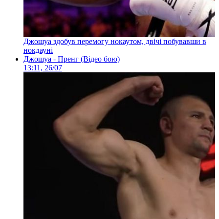
Джошуа здобув перемогу нокаутом, двічі побувавши в
нокдауні
Джошуа - Пренг (Відео бою)
13:11, 26/07