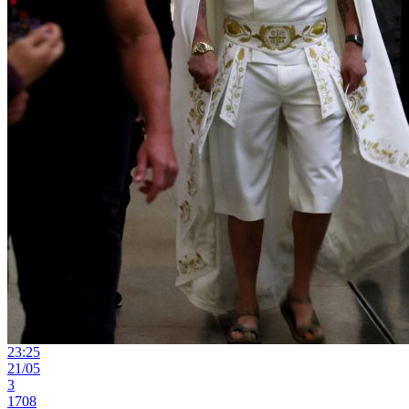
23:25
21/05
3
1708