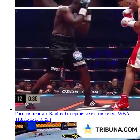
Гассієв переміг Кадіру і вперше захистив титул WBA
11.07.2026, 23:53