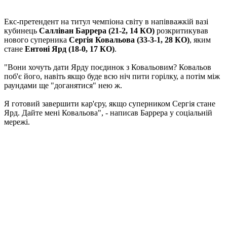
Екс-претендент на титул чемпіона світу в напівважкій вазі
кубинець
Салліван Баррера (21-2, 14 КО)
розкритикував
нового суперника
Сергія Ковальова (33-3-1, 28 КО)
, яким
стане
Ентоні Ярд (18-0, 17 КО)
.
"Вони хочуть дати Ярду поєдинок з Ковальовим? Ковальов
поб'є його, навіть якщо буде всю ніч пити горілку, а потім між
раундами ще "доганятися" нею ж.
Я готовий завершити кар'єру, якщо суперником Сергія стане
Ярд. Дайте мені Ковальова", - написав Баррера у соціальній
мережі.