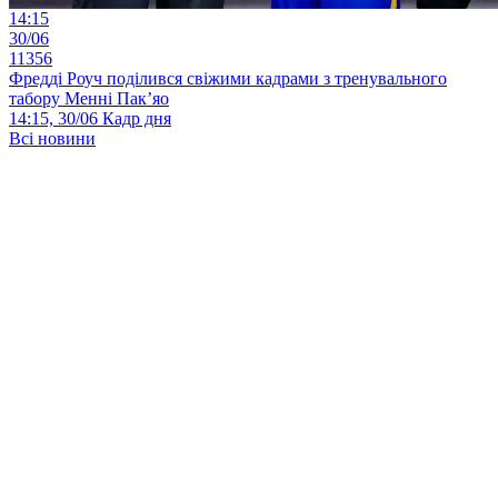
14:15
30/06
11356
Фредді Роуч поділився свіжими кадрами з тренувального
табору Менні Пак’яо
14:15, 30/06
Кадр дня
Всі новини