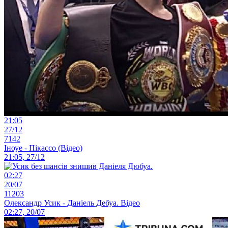
21:05
27/12
7142
Іноуе - Пікассо (Відео)
21:05, 27/12
02:27
20/07
11203
Олександр Усик - Даніель Дебуа. Відео
02:27, 20/07