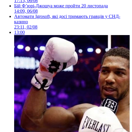
17:15, 06/08
Бій Ф’юрі-Джошуа може пройти 20 листопада
14:09, 06/08
Автомати Igrosoft, які досі тримають гравців у СНД-
казино
23:11, 02/08
13:00