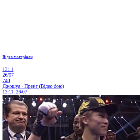
Відео матеріали
13:11
26/07
740
Джошуа - Пренг (Відео бою)
13:11, 26/07