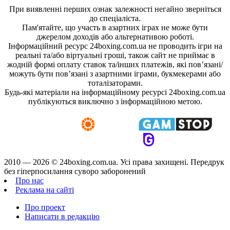
При виявленні перших ознак залежності негайно зверніться
до спеціаліста.
Пам'ятайте, що участь в азартних іграх не може бути
джерелом доходів або альтернативою роботі.
Інформаційний ресурс 24boxing.com.ua не проводить ігри на
реальні та/або віртуальні гроші, також сайт не приймає в
жодній формі оплату ставок та/інших платежів, які пов’язані/
можуть бути пов’язані з азартними іграми, букмекерами або
тоталізаторами.
Будь-які матеріали на інформаційному ресурсі 24boxing.com.ua
публікуються виключно з інформаційною метою.
2010 — 2026 ©
24boxing.com.ua.
Усi права захищенi. Передрук
без гіперпосилання суворо заборонений
Про нас
Реклама на сайті
Про проект
Написати в редакцію