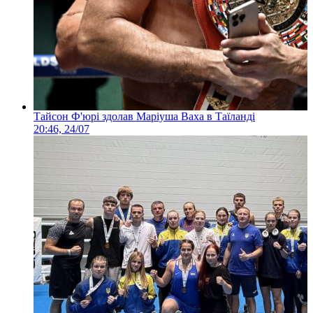
Тайсон Ф'юрі здолав Маріуша Ваха в Таїланді
20:46, 24/07