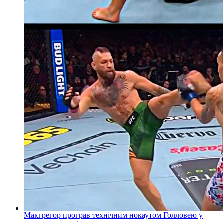
Макгрегор програв технічним нокаутом Голловею у