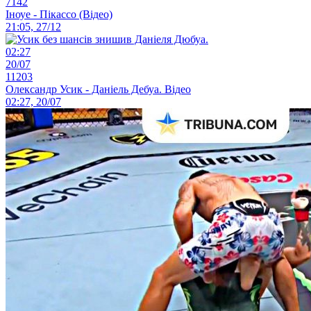
7142
Іноуе - Пікассо (Відео)
21:05, 27/12
02:27
20/07
11203
Олександр Усик - Даніель Дебуа. Відео
02:27, 20/07