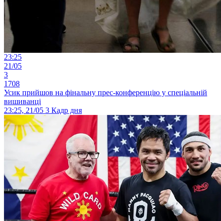
23:25
21/05
3
1708
Усик прийшов на фінальну прес-конференцію у спеціальній
вишиванці
23:25, 21/05
3
Кадр дня