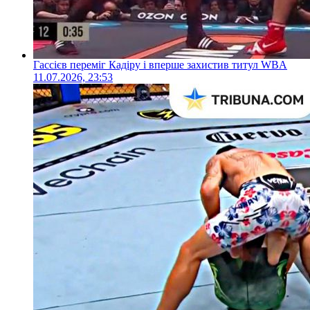
Гассієв переміг Кадіру і вперше захистив титул WBA
11.07.2026, 23:53