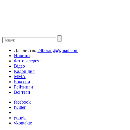
Для листів:
24boxing@gmail.com
Новини
Фотогалерея
Відео
Кадри дня
ММА
Боксери
Рейтинги
Всі теги
facebook
twitter
google
vkontakte