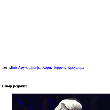
Теги:
Боб Арум
,
Джефф Хорн
,
Терренс Кроуфорд
Вибір редакції