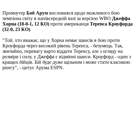
Промоутер
Боб Арум
висловився щодо можливого бою
чемпіона світу в напівсередній вазі за версією WBO
Джеффа
Хорна (18-0-1, 12 КО)
проти американця
Теренса Кроуфорда
(32-0, 23 КО)
.
"Той, хто вважає, що у Хорна немає шансів в бою проти
Кроуфорда через високий рівень Теренса, - безумець. Так,
звичайно, перевагу варто віддати Теренсу, але з огляду на
розміри і силу, у Джеффа є відмінні шанси. Кроуфорд - один з
кращих бійців. Бій буде дуже щільним і може стати класикою
рингу", - цитує Арума ESPN.