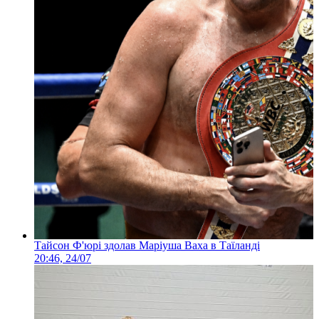
Тайсон Ф'юрі здолав Маріуша Ваха в Таїланді
20:46, 24/07