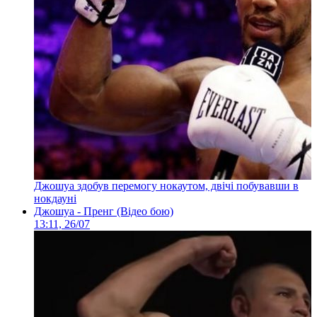
Джошуа здобув перемогу нокаутом, двічі побувавши в
нокдауні
Джошуа - Пренг (Відео бою)
13:11, 26/07