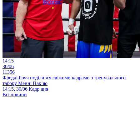
14:15
30/06
11356
Фредді Роуч поділився свіжими кадрами з тренувального
табору Менні Пак’яо
14:15, 30/06
Кадр дня
Всі новини