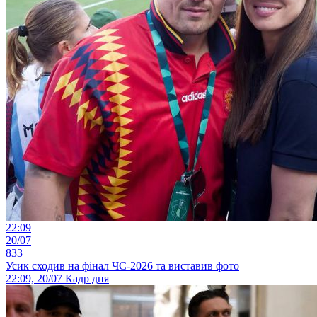
22:09
20/07
833
Усик сходив на фінал ЧС-2026 та виставив фото
22:09, 20/07
Кадр дня