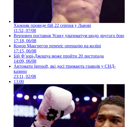
Хижняк проведе бій 22 серпня у Львові
11:52, 07/08
Верховен поставив Усику ультиматум щодо другого бою
17:18, 06/08
Конор Макгрегор переніс операцію на коліні
17:15, 06/08
Бій Ф’юрі-Джошуа може пройти 20 листопада
14:09, 06/08
Автомати Igrosoft, які досі тримають гравців у СНД-
казино
23:11, 02/08
13:00