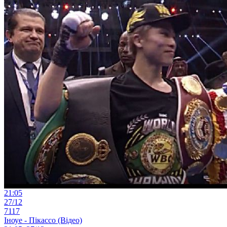
21:05
27/12
7117
Іноуе - Пікассо (Відео)