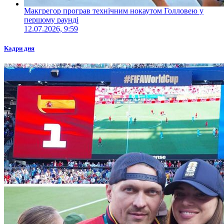
Макгрегор програв технічним нокаутом Голловею у
першому раунді
12.07.2026, 9:59
Кадри дня