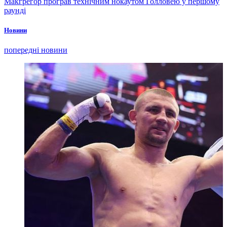
Макгрегор програв технічним нокаутом Голловею у першому
раунді
Новини
попередні новини