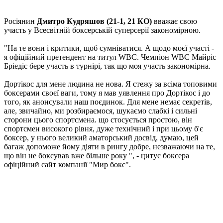
Росіянин
Дмитро Кудряшов (21-1, 21 КО)
вважає свою
участь у Всесвітній боксерській суперсерії закономірною.
"На те вони і критики, щоб сумніватися. А щодо моєї участі -
я офіційний претендент на титул WBC. Чемпіон WBC Майріс
Бріедіс бере участь в турнірі, так що моя участь закономірна.
Дортікос для мене людина не нова. Я стежу за всіма топовими
боксерами своєї ваги, тому я мав уявлення про Дортікос і до
того, як анонсували наш поєдинок. Для мене немає секретів,
але, звичайно, ми розбираємося, шукаємо слабкі і сильні
сторони цього спортсмена. що стосується простою, він
спортсмен високого рівня, дуже технічний і при цьому б'є
боксер, у нього великий аматорський досвід, думаю, цей
багаж допоможе йому діяти в рингу добре, незважаючи на те,
що він не боксував вже більше року ", - цитує боксера
офіційний сайт компанії "Мир бокс".