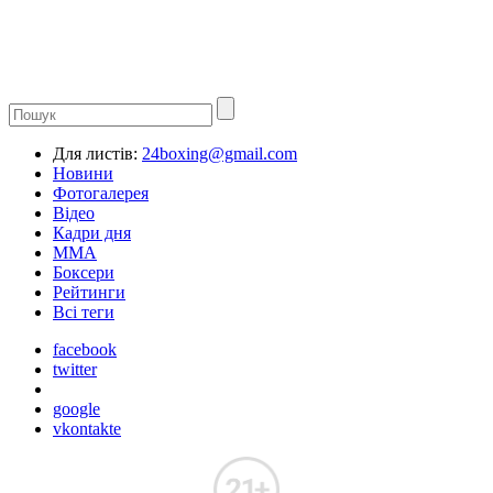
Для листів:
24boxing@gmail.com
Новини
Фотогалерея
Відео
Кадри дня
ММА
Боксери
Рейтинги
Всі теги
facebook
twitter
google
vkontakte