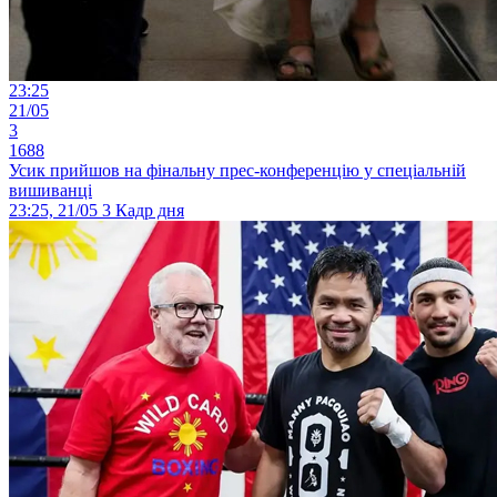
23:25
21/05
3
1688
Усик прийшов на фінальну прес-конференцію у спеціальній
вишиванці
23:25, 21/05
3
Кадр дня