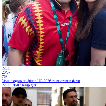
22:09
20/07
763
Усик сходив на фінал ЧС-2026 та виставив фото
22:09, 20/07
Кадр дня