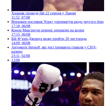
Хижняк проведе бій 22 серпня у Львові
11:52, 07/08
Верховен поставив Усику ультиматум щодо другого бою
17:18, 06/08
Конор Макгрегор переніс операцію на коліні
17:15, 06/08
Бій Ф’юрі-Джошуа може пройти 20 листопада
14:09, 06/08
Автомати Igrosoft, які досі тримають гравців у СНД-
казино
23:11, 02/08
13:00