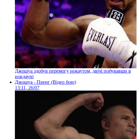
Джошуа здобув перемогу нокаутом, двічі побувавши в
нокдауні
Джошуа - Пренг (Відео бою)
13:11, 26/07