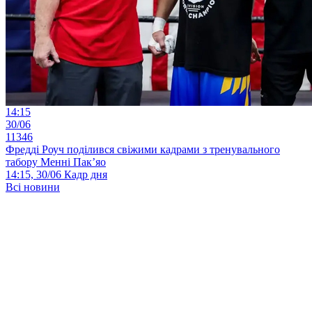
14:15
30/06
11346
Фредді Роуч поділився свіжими кадрами з тренувального
табору Менні Пак’яо
14:15, 30/06
Кадр дня
Всі новини