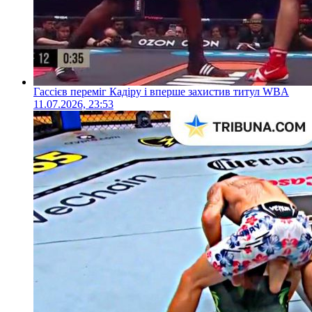
Гассієв переміг Кадіру і вперше захистив титул WBA
11.07.2026, 23:53