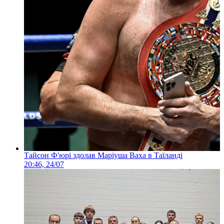
Тайсон Ф'юрі здолав Маріуша Ваха в Таїланді
20:46, 24/07