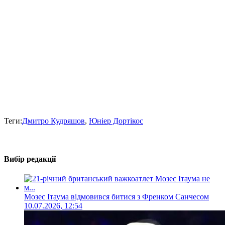
Теги:
Дмитро Кудряшов
,
Юніер Дортікос
Вибір редакції
Мозес Ітаума відмовився битися з Френком Санчесом
10.07.2026, 12:54