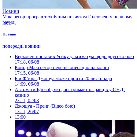
Новини
Макгрегор програв технічним нокаутом Голловею у першому
раунді
Новини
попередні новини
Верховен поставив Усику ультиматум щодо другого бою
17:18, 06/08
Конор Макгрегор переніс операцію на коліні
17:15, 06/08
Бій Ф’юрі-Джошуа може пройти 20 листопада
14:09, 06/08
Автомати Igrosoft, які досі тримають гравців у СНД-
казино
23:11, 02/08
Джошуа - Пренг (Відео бою)
13:11, 26/07
13:00