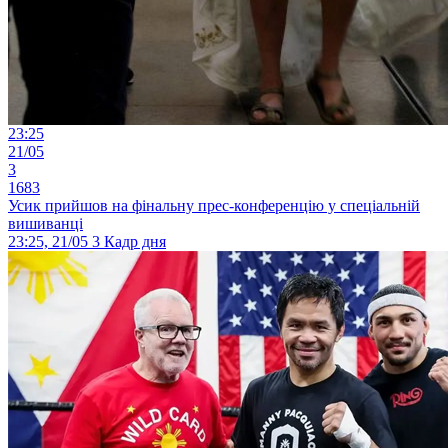
23:25
21/05
3
1683
Усик прийшов на фінальну прес-конференцію у спеціальній
вишиванці
23:25, 21/05
3
Кадр дня