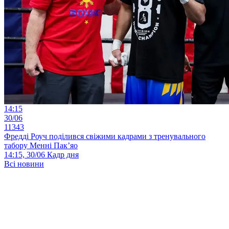
14:15
30/06
11343
Фредді Роуч поділився свіжими кадрами з тренувального
табору Менні Пак’яо
14:15, 30/06
Кадр дня
Всі новини