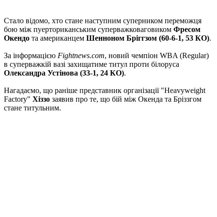
Стало відомо, хто стане наступним суперником переможця
бою між пуерториканським суперважковаговиком
Фресом
Окендо
та американцем
Шенноном Бріггзом (60-6-1, 53 КО)
.
За інформацією
Fightnews.com
, новий чемпіон WBA (Regular)
в суперважкій вазі захищатиме титул проти білоруса
Олександра Устінова (33-1, 24 КО)
.
Нагадаємо, що раніше представник організації "Heavyweight
Factory"
Хіззо
заявив про те, що бій між Окенда та Бріззгом
стане титульним.