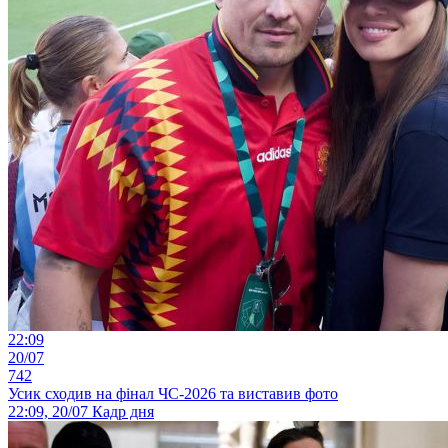
22:09
20/07
742
Усик сходив на фінал ЧС-2026 та виставив фото
22:09, 20/07
Кадр дня