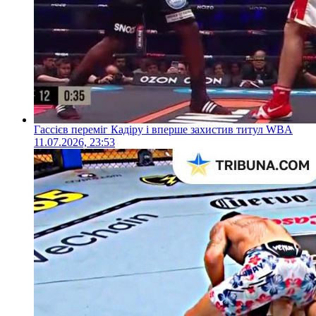
Гассієв переміг Кадіру і вперше захистив титул WBA
11.07.2026, 23:53