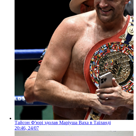
Тайсон Ф'юрі здолав Маріуша Ваха в Таїланді
20:46, 24/07