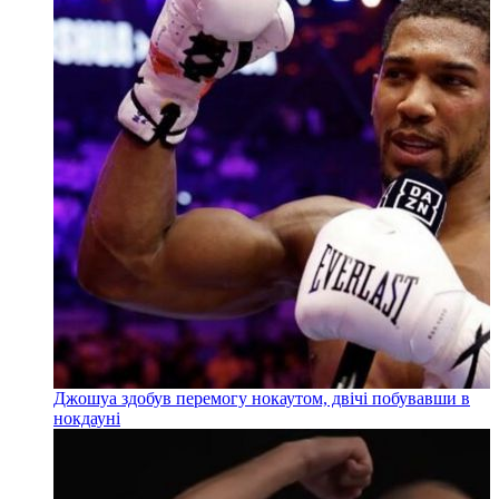
Джошуа здобув перемогу нокаутом, двічі побувавши в
нокдауні