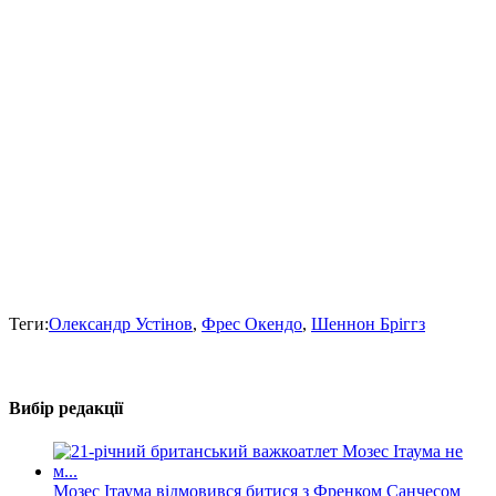
Теги:
Олександр Устінов
,
Фрес Окендо
,
Шеннон Бріггз
Вибір редакції
Мозес Ітаума відмовився битися з Френком Санчесом