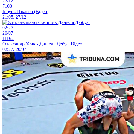
27/12
7108
Іноуе - Пікассо (Відео)
21:05, 27/12
02:27
20/07
11162
Олександр Усик - Даніель Дебуа. Відео
02:27, 20/07