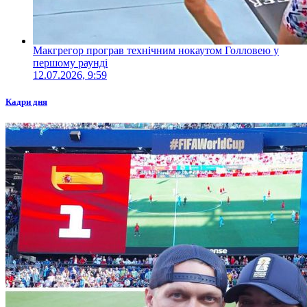
Макгрегор програв технічним нокаутом Голловею у
першому раунді
12.07.2026, 9:59
Кадри дня