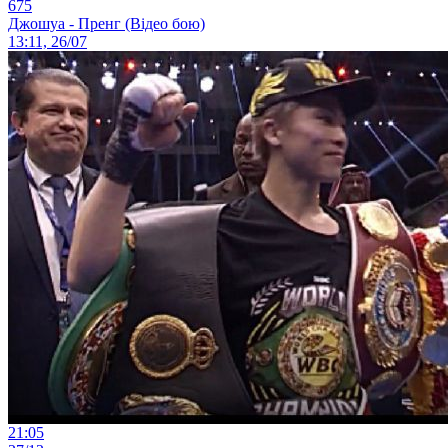
675
Джошуа - Пренг (Відео бою)
13:11, 26/07
21:05