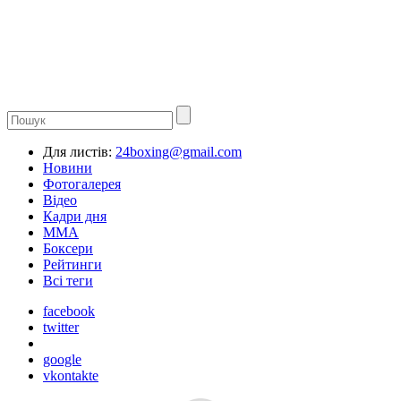
Для листів:
24boxing@gmail.com
Новини
Фотогалерея
Відео
Кадри дня
ММА
Боксери
Рейтинги
Всі теги
facebook
twitter
google
vkontakte