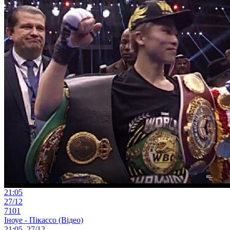
21:05
27/12
7101
Іноуе - Пікассо (Відео)
21:05, 27/12