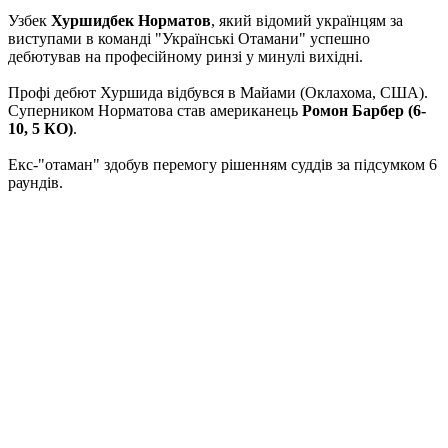
Узбек
Хуршидбек Норматов
, який відомий українцям за
виступами в команді "Українські Отамани" успешно
дебютував на професійному ринзі у минулі вихідні.
Профі дебют Хуршида відбувся в Майами (Оклахома, США).
Суперником Норматова став американець
Ромон Барбер (6-
10, 5 КО)
.
Екс-"отаман" здобув перемогу рішенням суддів за підсумком 6
раундів.