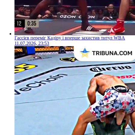
Гассієв переміг Кадіру і вперше захистив титул WBA
11.07.2026, 23:53