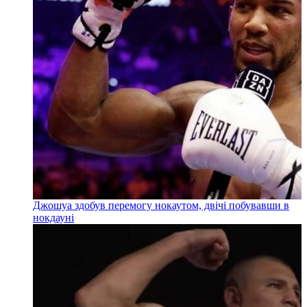
Джошуа здобув перемогу нокаутом, двічі побувавши в
нокдауні