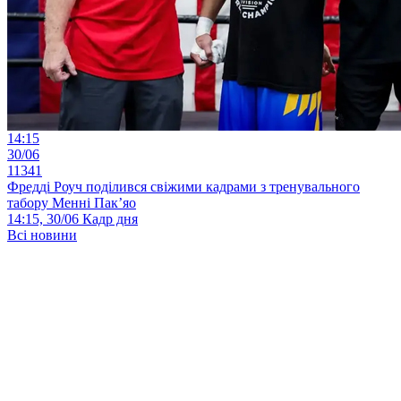
14:15
30/06
11341
Фредді Роуч поділився свіжими кадрами з тренувального
табору Менні Пак’яо
14:15, 30/06
Кадр дня
Всі новини