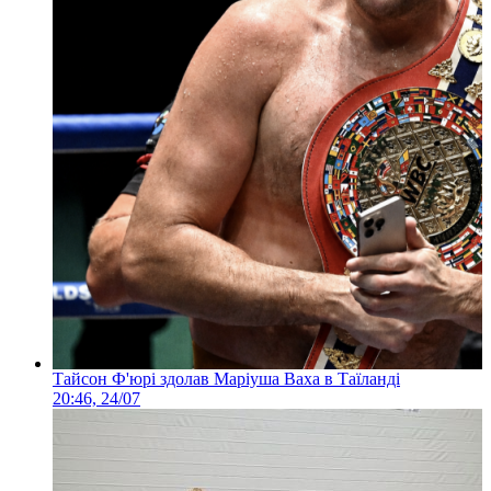
Тайсон Ф'юрі здолав Маріуша Ваха в Таїланді
20:46, 24/07