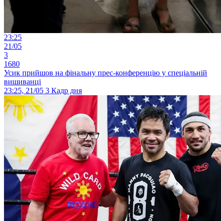
23:25
21/05
3
1680
Усик прийшов на фінальну прес-конференцію у спеціальній
вишиванці
23:25, 21/05
3
Кадр дня