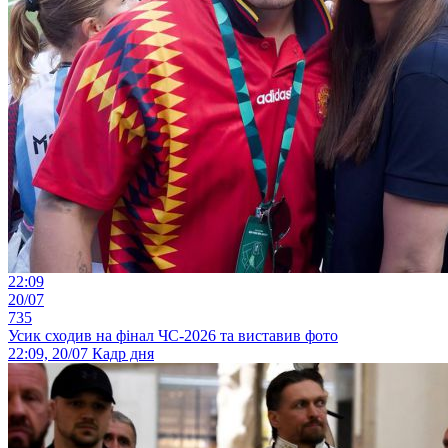
22:09
20/07
735
Усик сходив на фінал ЧС-2026 та виставив фото
22:09, 20/07
Кадр дня