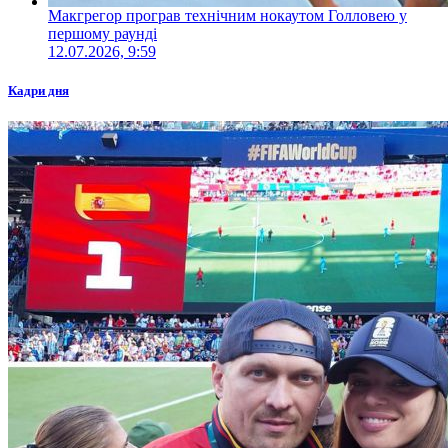
Макгрегор програв технічним нокаутом Голловею у
першому раунді
12.07.2026, 9:59
Кадри дня