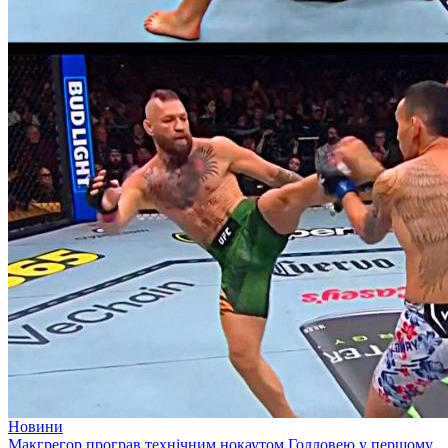
Новини
Макгрегор програв технічним нокаутом Голловею у першому