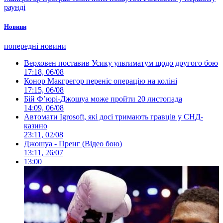
раунді
Новини
попередні новини
Верховен поставив Усику ультиматум щодо другого бою
17:18, 06/08
Конор Макгрегор переніс операцію на коліні
17:15, 06/08
Бій Ф’юрі-Джошуа може пройти 20 листопада
14:09, 06/08
Автомати Igrosoft, які досі тримають гравців у СНД-
казино
23:11, 02/08
Джошуа - Пренг (Відео бою)
13:11, 26/07
13:00