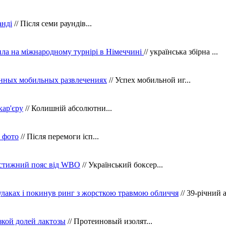
анді
// Після семи раундів...
ила на міжнародному турнірі в Німеччині
// українська збірна ...
нных мобильных развлечениях
// Успех мобильной иг...
кар'єру
// Колишній абсолютни...
в фото
// Після перемоги ісп...
рестижний пояс від WBO
// Український боксер...
кулаках і покинув ринг з жорсткою травмою обличчя
// 39-річний 
зкой долей лактозы
// Протеиновый изолят...