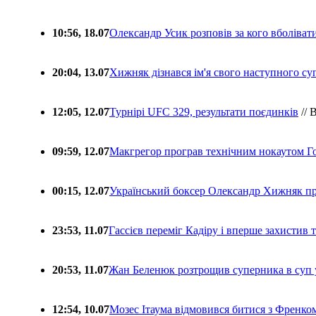
10:56, 18.07
Олександр Усик розповів за кого вболіва
20:04, 13.07
Хижняк дізнався ім'я свого наступного с
12:05, 12.07
Турнірі UFC 329, результати поєдинків
// 
09:59, 12.07
Макгрегор програв технічним нокаутом Г
00:15, 12.07
Український боксер Олександр Хижняк пр
23:53, 11.07
Гассієв переміг Кадіру і вперше захистив
20:53, 11.07
Жан Беленюк розтрощив суперника в суп
12:54, 10.07
Мозес Ітаума відмовився битися з Френко