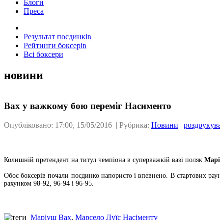
Блоги
Преса
Результат поєдинків
Рейтинги боксерів
Всі боксери
новини
Вах у важкому бою переміг Насименто
Опубліковано: 17:00, 15/05/2016 | Рубрика:
Новини
|
роздрукув
Колишній претендент на титул чемпіона в суперважкій вазі поляк
Марі
Обоє боксерів почали поєдинко напористо і впевнено. В стартових раун
рахунком 98-92, 96-94 і 96-95.
Маріуш Вах
,
Марсело Луїс Насіменту