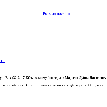
Розклад поєдинків
ати
уш Вах (32-2, 17 КО)
у важкому бою здолав
Марсело Луїша Насименту (
дах час від часу Вах не міг контролювати ситуацію в ринзі і ініціатив