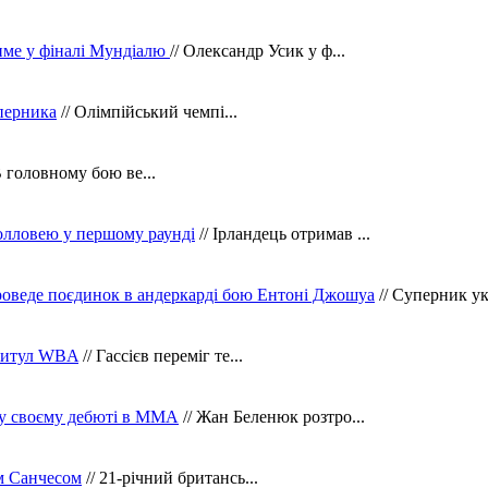
тиме у фіналі Мундіалю
// Олександр Усик у ф...
уперника
// Олімпійський чемпі...
В головному бою ве...
олловею у першому раунді
// Ірландець отримав ...
оведе поєдинок в андеркарді бою Ентоні Джошуа
// Суперник укр
 титул WBA
// Гассієв переміг те...
 у своєму дебюті в ММА
// Жан Беленюк розтро...
м Санчесом
// 21-річний британсь...