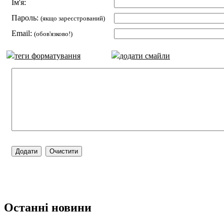
Ім'я:
Пароль:
(якщо зареєстрований)
Email:
(обов'язково!)
теги форматування
додати смайли
Останні новини