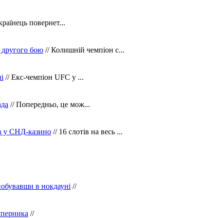
країнець повернет...
 другого бою
// Колишній чемпіон с...
і
// Екс-чемпіон UFC у ...
ада
// Попередньо, це мож...
ів у СНД-казино
// 16 слотів на весь ...
побувавши в нокдауні
//
уперника
//