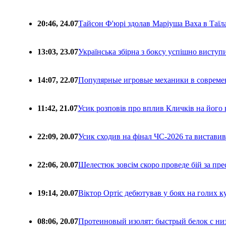
20:46, 24.07
Тайсон Ф'юрі здолав Маріуша Ваха в Таїл
13:03, 23.07
Українська збірна з боксу успішно виступ
14:07, 22.07
Популярные игровые механики в совреме
11:42, 21.07
Усик розповів про вплив Кличків на його 
22:09, 20.07
Усик сходив на фінал ЧС-2026 та вистави
22:06, 20.07
Шелестюк зовсім скоро проведе бій за п
19:14, 20.07
Віктор Ортіс дебютував у боях на голих 
08:06, 20.07
Протеиновый изолят: быстрый белок с ни