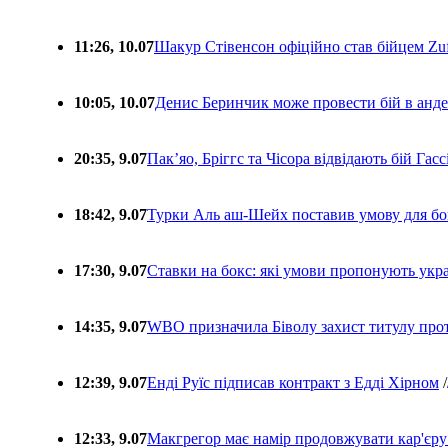
11:26, 10.07
Шакур Стівенсон офіційно став бійцем Zuf
10:05, 10.07
Денис Беринчик може провести бій в анде
20:35, 9.07
Пакʼяо, Бріггс та Чісора відвідають бій Гас
18:42, 9.07
Турки Аль аш-Шейх поставив умову для бо
17:30, 9.07
Ставки на бокс: які умови пропонують укра
14:35, 9.07
WBO призначила Біволу захист титулу про
12:39, 9.07
Енді Руїс підписав контракт з Едді Хірном
/
12:33, 9.07
Макгрегор має намір продовжувати кар'єру