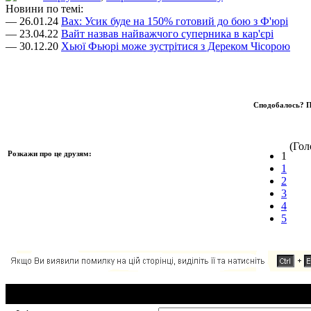
Новини по темі:
— 26.01.24
Вах: Усик буде на 150% готовий до бою з Ф'юрі
— 23.04.22
Вайт назвав найважчого суперника в кар'єрі
— 30.12.20
Хьюї Фьюрі може зустрітися з Дереком Чісорою
Сподобалось? П
(Голо
Розкажи про це друзям:
1
1
2
3
4
5
Додавання коментаря: