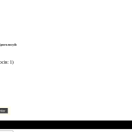
роголосуй:
сів: 1)