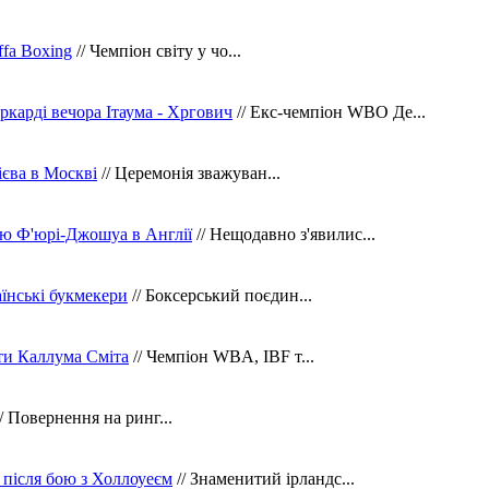
fa Boxing
// Чемпіон світу у чо...
ркарді вечора Ітаума - Хргович
// Екс-чемпіон WBO Де...
сієва в Москві
// Церемонія зважуван...
ю Ф'юрі-Джошуа в Англії
// Нещодавно з'явилис...
їнські букмекери
// Боксерський поєдин...
ти Каллума Сміта
// Чемпіон WBA, IBF т...
/ Повернення на ринг...
 після бою з Холлоуеєм
// Знаменитий ірландс...