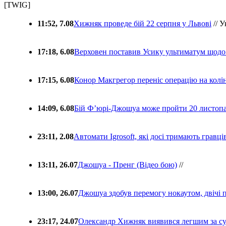
[TWIG]
11:52, 7.08
Хижняк проведе бій 22 серпня у Львові
// У
17:18, 6.08
Верховен поставив Усику ультиматум щодо
17:15, 6.08
Конор Макгрегор переніс операцію на колін
14:09, 6.08
Бій Ф’юрі-Джошуа може пройти 20 листоп
23:11, 2.08
Автомати Igrosoft, які досі тримають гравц
13:11, 26.07
Джошуа - Пренг (Відео бою)
//
13:00, 26.07
Джошуа здобув перемогу нокаутом, двічі 
23:17, 24.07
Олександр Хижняк виявився легшим за с