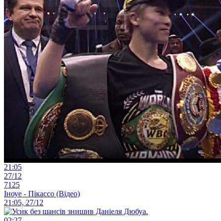
21:05
27/12
7125
Іноуе - Пікассо (Відео)
21:05, 27/12
02:27