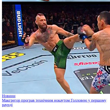
Новини
Макгрегор програв технічним нокаутом Голловею у першому
раунді