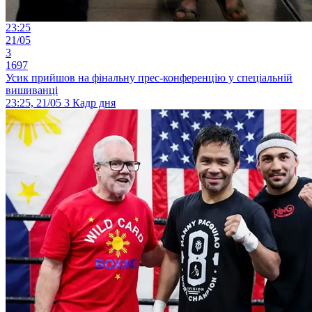
23:25
21/05
3
1697
Усик прийшов на фінальну прес-конференцію у спеціальній
вишиванці
23:25, 21/05
3
Кадр дня