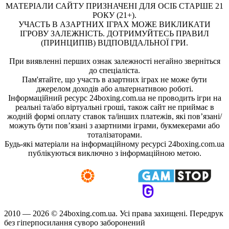
МАТЕРІАЛИ САЙТУ ПРИЗНАЧЕНІ ДЛЯ ОСІБ СТАРШЕ 21
РОКУ (21+).
УЧАСТЬ В АЗАРТНИХ ІГРАХ МОЖЕ ВИКЛИКАТИ
ІГРОВУ ЗАЛЕЖНІСТЬ. ДОТРИМУЙТЕСЬ ПРАВИЛ
(ПРИНЦИПІВ) ВІДПОВІДАЛЬНОЇ ГРИ.
При виявленні перших ознак залежності негайно зверніться
до спеціаліста.
Пам'ятайте, що участь в азартних іграх не може бути
джерелом доходів або альтернативою роботі.
Інформаційний ресурс 24boxing.com.ua не проводить ігри на
реальні та/або віртуальні гроші, також сайт не приймає в
жодній формі оплату ставок та/інших платежів, які пов’язані/
можуть бути пов’язані з азартними іграми, букмекерами або
тоталізаторами.
Будь-які матеріали на інформаційному ресурсі 24boxing.com.ua
публікуються виключно з інформаційною метою.
2010 — 2026 ©
24boxing.com.ua.
Усi права захищенi. Передрук
без гіперпосилання суворо заборонений