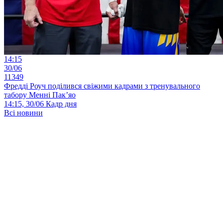
14:15
30/06
11349
Фредді Роуч поділився свіжими кадрами з тренувального
табору Менні Пак’яо
14:15, 30/06
Кадр дня
Всі новини