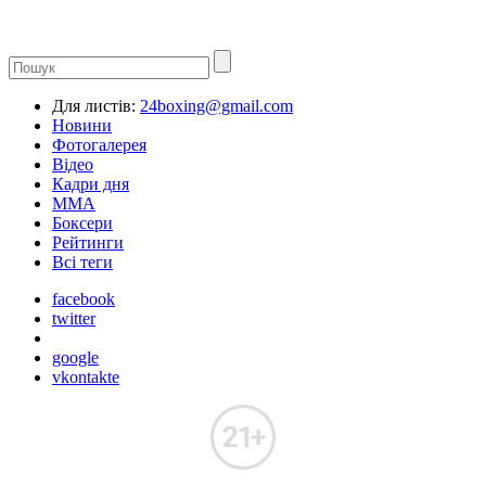
Для листів:
24boxing@gmail.com
Новини
Фотогалерея
Відео
Кадри дня
ММА
Боксери
Рейтинги
Всі теги
facebook
twitter
google
vkontakte