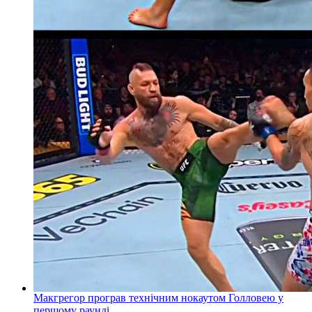
Макгрегор програв технічним нокаутом Голловею у
першому раунді