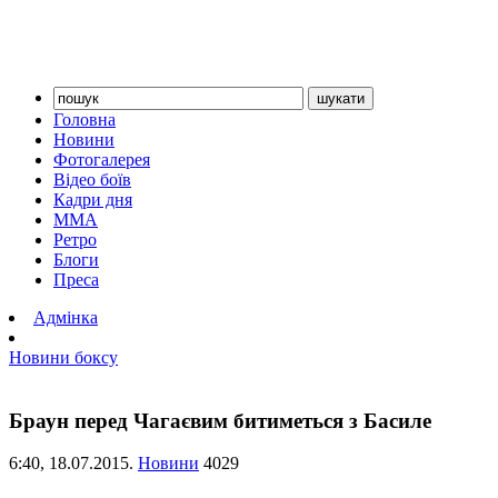
Головна
Новини
Фотогалерея
Відео боїв
Кадри дня
ММА
Ретро
Блоги
Преса
Адмінка
Новини боксу
Браун перед Чагаєвим битиметься з Басиле
6:40,
18.07.2015.
Новини
4029