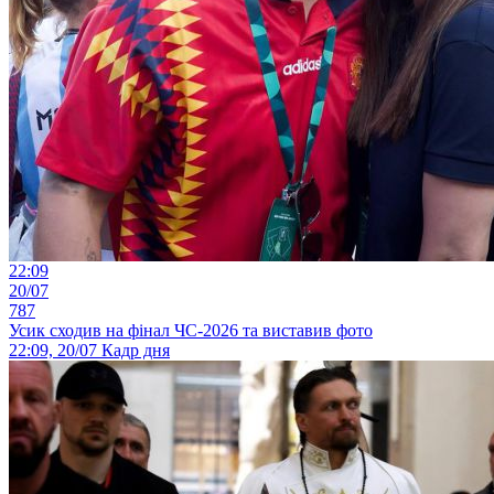
22:09
20/07
787
Усик сходив на фінал ЧС-2026 та виставив фото
22:09, 20/07
Кадр дня