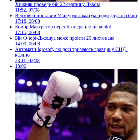
Хижняк проведе бій 22 серпня у Львові
11:52, 07/08
Верховен поставив Усику ультиматум щодо другого бою
17:18, 06/08
Конор Макгрегор переніс операцію на коліні
17:15, 06/08
Бій Ф’юрі-Джошуа може пройти 20 листопада
14:09, 06/08
Автомати Igrosoft, які досі тримають гравців у СНД-
казино
23:11, 02/08
13:00