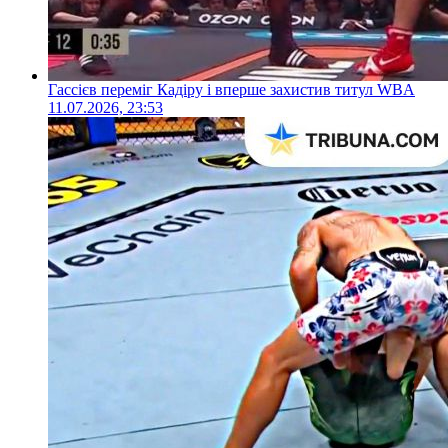
Гассієв переміг Кадіру і вперше захистив титул WBA
11.07.2026, 23:53