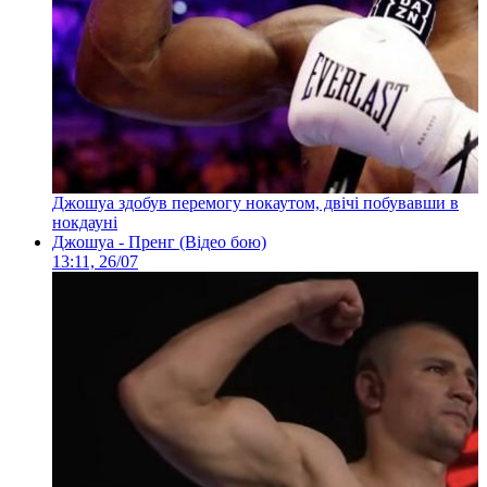
Джошуа здобув перемогу нокаутом, двічі побувавши в
нокдауні
Джошуа - Пренг (Відео бою)
13:11, 26/07