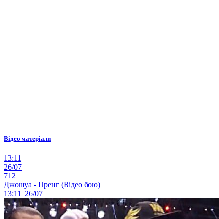
Відео матеріали
13:11
26/07
712
Джошуа - Пренг (Відео бою)
13:11, 26/07