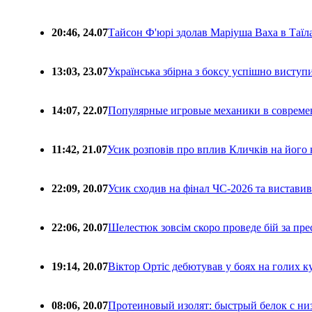
20:46, 24.07
Тайсон Ф'юрі здолав Маріуша Ваха в Таїл
13:03, 23.07
Українська збірна з боксу успішно виступ
14:07, 22.07
Популярные игровые механики в совреме
11:42, 21.07
Усик розповів про вплив Кличків на його 
22:09, 20.07
Усик сходив на фінал ЧС-2026 та вистави
22:06, 20.07
Шелестюк зовсім скоро проведе бій за п
19:14, 20.07
Віктор Ортіс дебютував у боях на голих 
08:06, 20.07
Протеиновый изолят: быстрый белок с ни