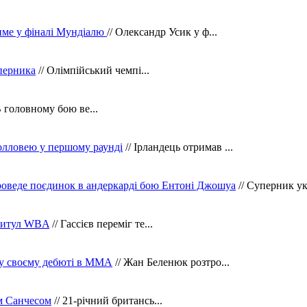
тиме у фіналі Мундіалю
// Олександр Усик у ф...
уперника
// Олімпійський чемпі...
В головному бою ве...
олловею у першому раунді
// Ірландець отримав ...
оведе поєдинок в андеркарді бою Ентоні Джошуа
// Суперник укр
 титул WBA
// Гассієв переміг те...
 у своєму дебюті в ММА
// Жан Беленюк розтро...
м Санчесом
// 21-річний британсь...