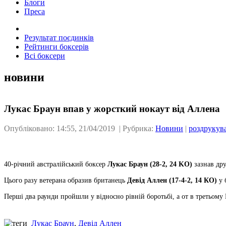
Блоги
Преса
Результат поєдинків
Рейтинги боксерів
Всі боксери
новини
Лукас Браун впав у жорсткий нокаут від Аллена
Опубліковано: 14:55, 21/04/2019 | Рубрика:
Новини
|
роздрукув
40-річний австралійський боксер
Лукас Браун (28-2, 24 KO)
зазнав дру
Цього разу ветерана образив британець
Девід Аллен (17-4-2, 14 КО)
у 
Перші два раунди пройшли у відносно рівній боротьбі, а от в третьому 
Лукас Браун
,
Девід Аллен