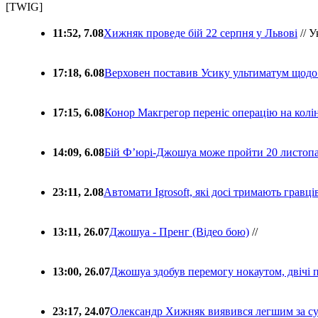
[TWIG]
11:52, 7.08
Хижняк проведе бій 22 серпня у Львові
// У
17:18, 6.08
Верховен поставив Усику ультиматум щодо
17:15, 6.08
Конор Макгрегор переніс операцію на колін
14:09, 6.08
Бій Ф’юрі-Джошуа може пройти 20 листоп
23:11, 2.08
Автомати Igrosoft, які досі тримають гравц
13:11, 26.07
Джошуа - Пренг (Відео бою)
//
13:00, 26.07
Джошуа здобув перемогу нокаутом, двічі 
23:17, 24.07
Олександр Хижняк виявився легшим за с