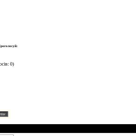
роголосуй:
сів: 0)