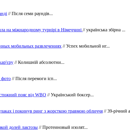
анді
// Після семи раундів...
ила на міжнародному турнірі в Німеччині
// українська збірна ...
нных мобильных развлечениях
// Успех мобильной иг...
кар'єру
// Колишній абсолютни...
в фото
// Після перемоги ісп...
рестижний пояс від WBO
// Український боксер...
кулаках і покинув ринг з жорсткою травмою обличчя
// 39-річний 
зкой долей лактозы
// Протеиновый изолят...