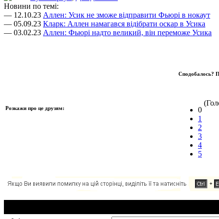
Новини по темі:
— 12.10.23
Аллен: Усик не зможе відправити Фьюрі в нокаут
— 05.09.23
Кларк: Аллен намагався відібрати оскар в Усика
— 03.02.23
Аллен: Фьюрі надто великий, він переможе Усика
Сподобалось? П
(Голо
Розкажи про це друзям:
0
1
2
3
4
5
Додавання коментаря: