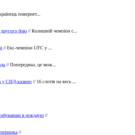
країнець повернет...
 другого бою
// Колишній чемпіон с...
і
// Екс-чемпіон UFC у ...
ада
// Попередньо, це мож...
ів у СНД-казино
// 16 слотів на весь ...
побувавши в нокдауні
//
уперника
//