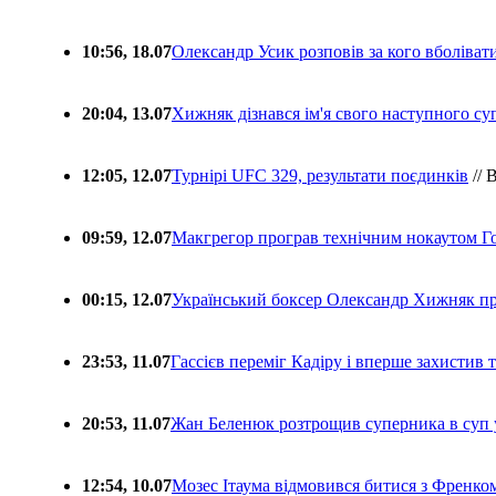
10:56, 18.07
Олександр Усик розповів за кого вболіва
20:04, 13.07
Хижняк дізнався ім'я свого наступного с
12:05, 12.07
Турнірі UFC 329, результати поєдинків
// 
09:59, 12.07
Макгрегор програв технічним нокаутом Г
00:15, 12.07
Український боксер Олександр Хижняк пр
23:53, 11.07
Гассієв переміг Кадіру і вперше захистив
20:53, 11.07
Жан Беленюк розтрощив суперника в суп
12:54, 10.07
Мозес Ітаума відмовився битися з Френко