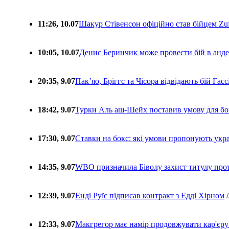
11:26, 10.07
Шакур Стівенсон офіційно став бійцем Zuf
10:05, 10.07
Денис Беринчик може провести бій в анде
20:35, 9.07
Пакʼяо, Бріггс та Чісора відвідають бій Гас
18:42, 9.07
Турки Аль аш-Шейх поставив умову для бо
17:30, 9.07
Ставки на бокс: які умови пропонують укра
14:35, 9.07
WBO призначила Біволу захист титулу про
12:39, 9.07
Енді Руїс підписав контракт з Едді Хірном
/
12:33, 9.07
Макгрегор має намір продовжувати кар'єру