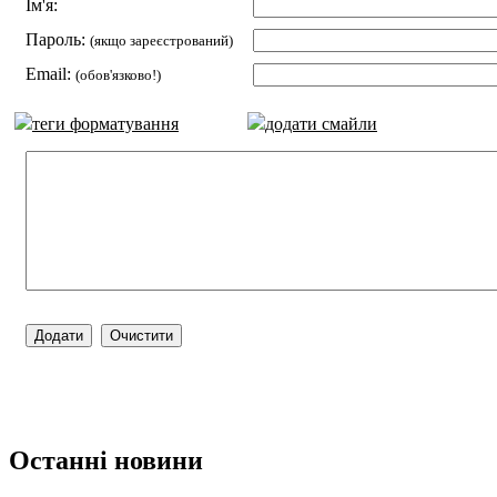
Ім'я:
Пароль:
(якщо зареєстрований)
Email:
(обов'язково!)
теги форматування
додати смайли
Останні новини