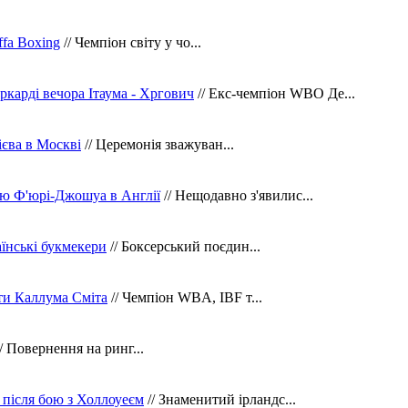
fa Boxing
// Чемпіон світу у чо...
ркарді вечора Ітаума - Хргович
// Екс-чемпіон WBO Де...
сієва в Москві
// Церемонія зважуван...
ю Ф'юрі-Джошуа в Англії
// Нещодавно з'явилис...
їнські букмекери
// Боксерський поєдин...
ти Каллума Сміта
// Чемпіон WBA, IBF т...
/ Повернення на ринг...
 після бою з Холлоуеєм
// Знаменитий ірландс...