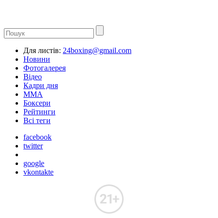
Для листів:
24boxing@gmail.com
Новини
Фотогалерея
Відео
Кадри дня
ММА
Боксери
Рейтинги
Всі теги
facebook
twitter
google
vkontakte