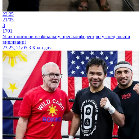
23:25
21/05
3
1701
Усик прийшов на фінальну прес-конференцію у спеціальній
вишиванці
23:25, 21/05
3
Кадр дня