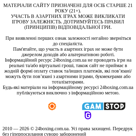
МАТЕРІАЛИ САЙТУ ПРИЗНАЧЕНІ ДЛЯ ОСІБ СТАРШЕ 21
РОКУ (21+).
УЧАСТЬ В АЗАРТНИХ ІГРАХ МОЖЕ ВИКЛИКАТИ
ІГРОВУ ЗАЛЕЖНІСТЬ. ДОТРИМУЙТЕСЬ ПРАВИЛ
(ПРИНЦИПІВ) ВІДПОВІДАЛЬНОЇ ГРИ.
При виявленні перших ознак залежності негайно зверніться
до спеціаліста.
Пам'ятайте, що участь в азартних іграх не може бути
джерелом доходів або альтернативою роботі.
Інформаційний ресурс 24boxing.com.ua не проводить ігри на
реальні та/або віртуальні гроші, також сайт не приймає в
жодній формі оплату ставок та/інших платежів, які пов’язані/
можуть бути пов’язані з азартними іграми, букмекерами або
тоталізаторами.
Будь-які матеріали на інформаційному ресурсі 24boxing.com.ua
публікуються виключно з інформаційною метою.
2010 — 2026 ©
24boxing.com.ua.
Усi права захищенi. Передрук
без гіперпосилання суворо заборонений