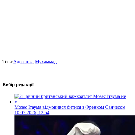
Теги:
Адесанья
,
Мухаммад
Вибір редакції
Мозес Ітаума відмовився битися з Френком Санчесом
10.07.2026, 12:54