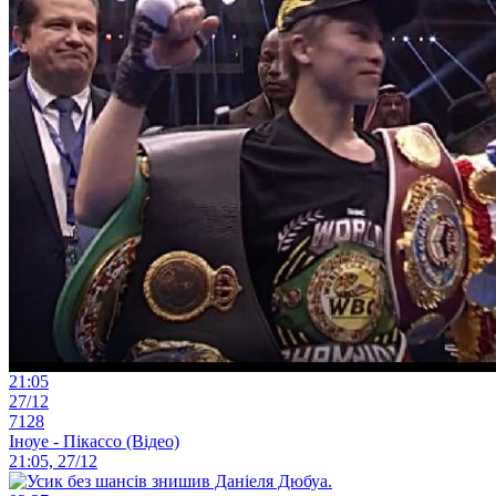
21:05
27/12
7128
Іноуе - Пікассо (Відео)
21:05, 27/12