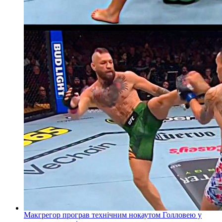
Макгрегор програв технічним нокаутом Голловею у