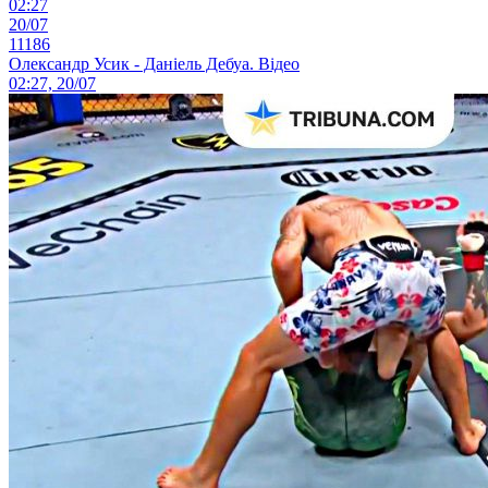
02:27
20/07
11186
Олександр Усик - Даніель Дебуа. Відео
02:27, 20/07