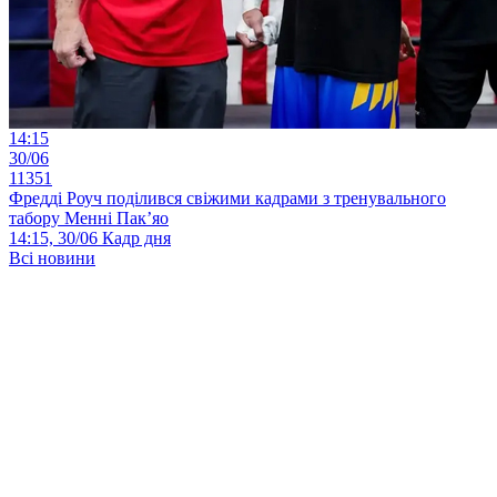
14:15
30/06
11351
Фредді Роуч поділився свіжими кадрами з тренувального
табору Менні Пак’яо
14:15, 30/06
Кадр дня
Всі новини