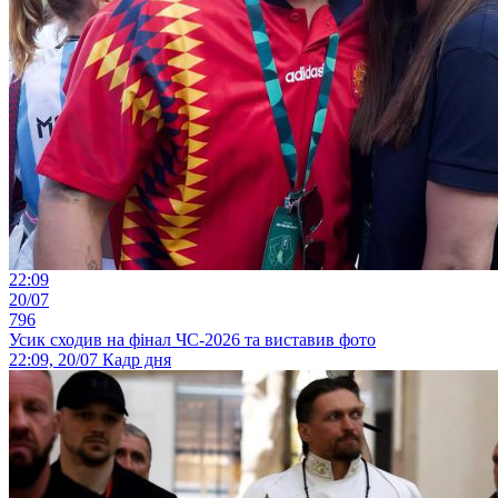
22:09
20/07
796
Усик сходив на фінал ЧС-2026 та виставив фото
22:09, 20/07
Кадр дня