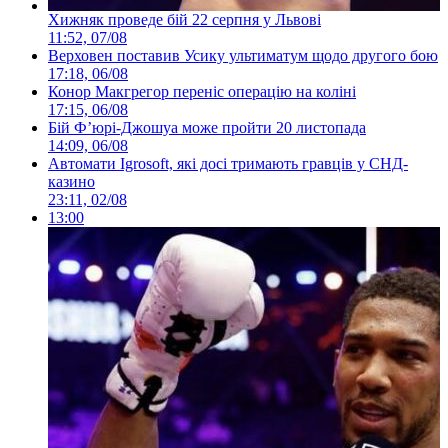
Хижняк проведе бій 22 серпня у Львові
11:52, 07/08
Верховен поставив Усику ультиматум щодо другого бою
17:18, 06/08
Конор Макгрегор переніс операцію на коліні
17:15, 06/08
Бій Ф’юрі-Джошуа може пройти 20 листопада
14:09, 06/08
Автомати Igrosoft, які досі тримають гравців у СНД-
казино
23:11, 02/08
13:00