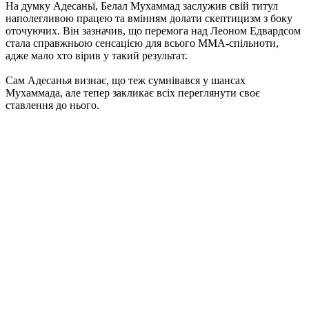
На думку Адесаньї, Белал Мухаммад заслужив свій титул
наполегливою працею та вмінням долати скептицизм з боку
оточуючих. Він зазначив, що перемога над Леоном Едвардсом
стала справжньою сенсацією для всього ММА-спільноти,
адже мало хто вірив у такий результат.
Сам Адесанья визнає, що теж сумнівався у шансах
Мухаммада, але тепер закликає всіх переглянути своє
ставлення до нього.