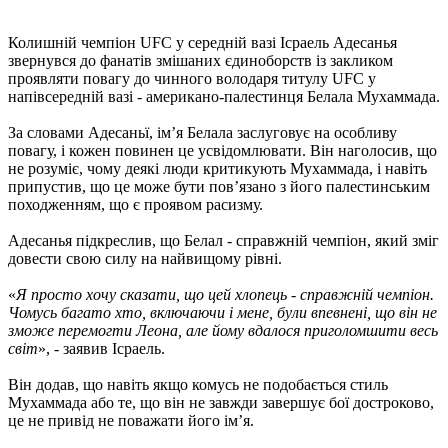
Колишній чемпіон UFC у середній вазі Ісраель Адесанья
звернувся до фанатів змішаних єдиноборств із закликом
проявляти повагу до чинного володаря титулу UFC у
напівсередній вазі - американо-палестинця Белала Мухаммада.
За словами Адесаньї, ім’я Белала заслуговує на особливу
повагу, і кожен повинен це усвідомлювати. Він наголосив, що
не розуміє, чому деякі люди критикують Мухаммада, і навіть
припустив, що це може бути пов’язано з його палестинським
походженням, що є проявом расизму.
Адесанья підкреслив, що Белал - справжній чемпіон, який зміг
довести свою силу на найвищому рівні.
«
Я просто хочу сказати, що цей хлопець - справжній чемпіон.
Чомусь багато хто, включаючи і мене, були впевнені, що він не
зможе перемогти Леона, але йому вдалося приголомшити весь
світ
», - заявив Ісраель.
Він додав, що навіть якщо комусь не подобається стиль
Мухаммада або те, що він не завжди завершує бої достроково,
це не привід не поважати його ім’я.