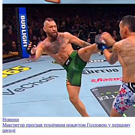
Новини
Макгрегор програв технічним нокаутом Голловею у першому
раунді