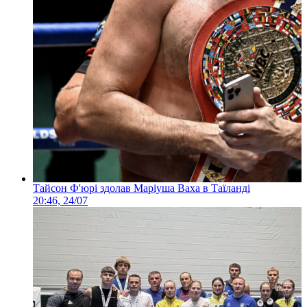
Тайсон Ф'юрі здолав Маріуша Ваха в Таїланді
20:46, 24/07