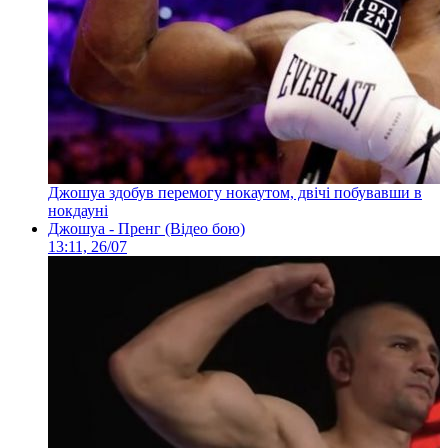
Джошуа здобув перемогу нокаутом, двічі побувавши в
нокдауні
Джошуа - Пренг (Відео бою)
13:11, 26/07