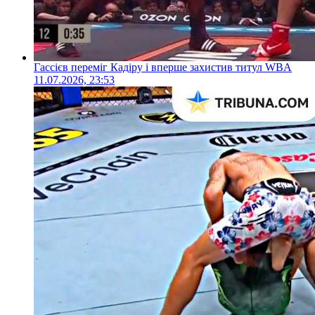
Гассієв переміг Кадіру і вперше захистив титул WBA
11.07.2026, 23:53