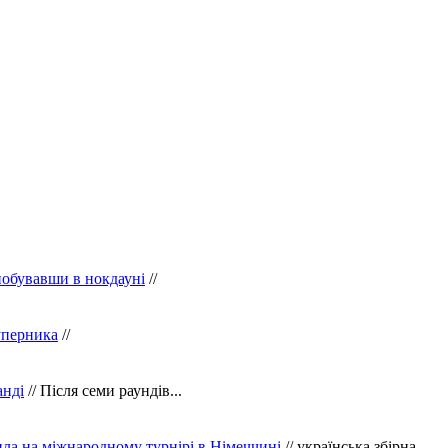
побувавши в нокдауні
//
уперника
//
анді
// Після семи раундів...
ила на міжнародному турнірі в Німеччині
// українська збірна ...