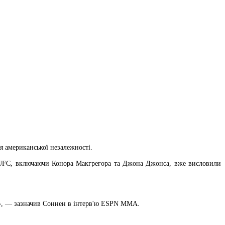
 американської незалежності.
рки UFC, включаючи Конора Макгрегора та Джона Джонса, вже висловили
іті», — зазначив Соннен в інтерв'ю ESPN MMA.