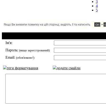
3
4
5
Додавання коментаря:
Ім'я:
Пароль:
(якщо зареєстрований)
Email:
(обов'язково!)
теги форматування
додати смайли