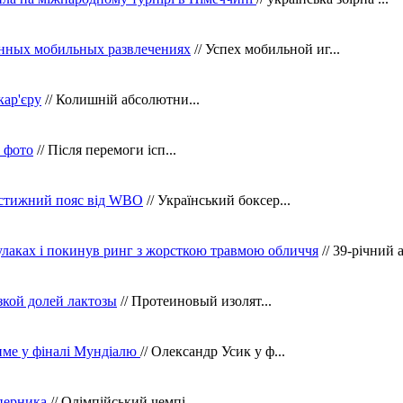
нных мобильных развлечениях
// Успех мобильной иг...
кар'єру
// Колишній абсолютни...
в фото
// Після перемоги ісп...
рестижний пояс від WBO
// Український боксер...
кулаках і покинув ринг з жорсткою травмою обличчя
// 39-річний 
зкой долей лактозы
// Протеиновый изолят...
тиме у фіналі Мундіалю
// Олександр Усик у ф...
уперника
// Олімпійський чемпі...