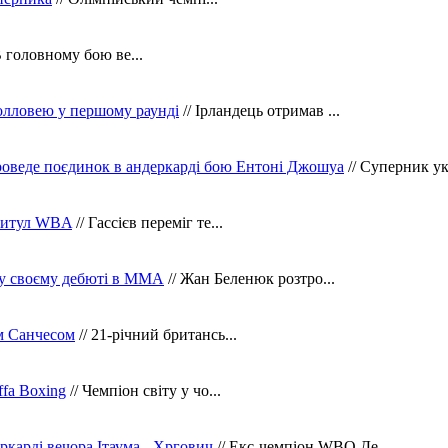
В головному бою ве...
олловею у першому раунді
// Ірландець отримав ...
оведе поєдинок в андеркарді бою Ентоні Джошуа
// Суперник укр
 титул WBA
// Гассієв переміг те...
 у своєму дебюті в ММА
// Жан Беленюк розтро...
м Санчесом
// 21-річний британсь...
fa Boxing
// Чемпіон світу у чо...
ркарді вечора Ітаума - Хргович
// Екс-чемпіон WBO Де...