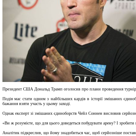
Президент США Дональд Трамп оголосив про плани проведення турніру 
Подія має стати одним з найбільших кардів в історії змішаних єдино
бажання взяти участь у цьому заході.
Однак експерт зі змішаних єдиноборств Чейл Соннен висловив серйозні 
«Ви ж розумієте, що для цього доведеться побудувати арену? І зробити
Аналітик підкреслив, що йому знадобиться час, щоб серйозніше постави