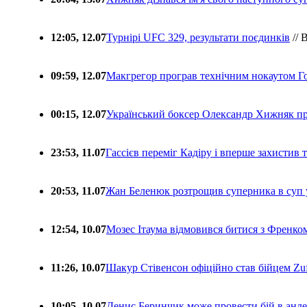
12:05, 12.07
Турнірі UFC 329, результати поєдинків
// 
09:59, 12.07
Макгрегор програв технічним нокаутом Г
00:15, 12.07
Український боксер Олександр Хижняк пр
23:53, 11.07
Гассієв переміг Кадіру і вперше захистив
20:53, 11.07
Жан Беленюк розтрощив суперника в суп
12:54, 10.07
Мозес Ітаума відмовився битися з Френко
11:26, 10.07
Шакур Стівенсон офіційно став бійцем Zuf
10:05, 10.07
Денис Беринчик може провести бій в анде