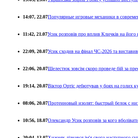
14:07, 22.07
Популярные игровые механики в совреме
11:42, 21.07
Усик розповів про вплив Кличків на його 
22:09, 20.07
Усик сходив на фінал ЧС-2026 та вистави
22:06, 20.07
Шелестюк зовсім скоро проведе бій за п
19:14, 20.07
Віктор Ортіс дебютував у боях на голих 
08:06, 20.07
Протеиновый изолят: быстрый белок с ни
10:56, 18.07
Олександр Усик розповів за кого вболіва
20:04, 13.07
Хижняк дізнався ім'я свого наступного с