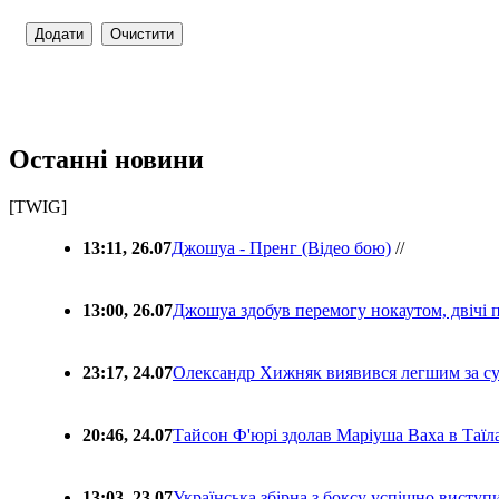
Останні новини
[TWIG]
13:11, 26.07
Джошуа - Пренг (Відео бою)
//
13:00, 26.07
Джошуа здобув перемогу нокаутом, двічі 
23:17, 24.07
Олександр Хижняк виявився легшим за с
20:46, 24.07
Тайсон Ф'юрі здолав Маріуша Ваха в Таїл
13:03, 23.07
Українська збірна з боксу успішно виступ