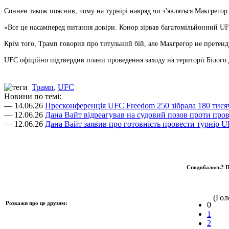
Соннен також пояснив, чому на турнірі навряд чи з'являться Макгрегор
«Все це насамперед питання довіри. Конор зірвав багатомільйонний UFC
Крім того, Трамп говорив про титульний бій, але Макгрегор не претенд
UFC офіційно підтвердив плани проведення заходу на території Білого 
Трамп
,
UFC
Новини по темі:
— 14.06.26
Пресконференція UFC Freedom 250 зібрала 180 тисяч
— 12.06.26
Дана Вайт відреагував на судовий позов проти про
— 12.06.26
Дана Вайт заявив про готовність провести турнір UF
Сподобалось? П
(Голо
Розкажи про це друзям:
0
1
2