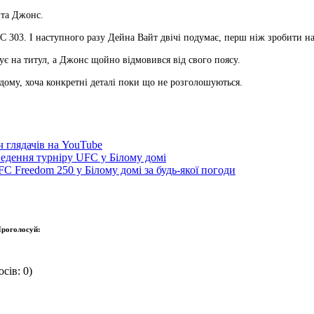
 та Джонс.
 303. І наступного разу Дейна Вайт двічі подумає, перш ніж зробити на
ує на титул, а Джонс щойно відмовився від свого поясу.
дому, хоча конкретні деталі поки що не розголошуються.
 глядачів на YouTube
ведення турніру UFC у Білому домі
C Freedom 250 у Білому домі за будь-якої погоди
роголосуй:
сів: 0)