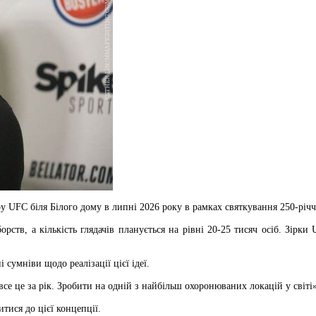
UFC біля Білого дому в липні 2026 року в рамках святкування 250-річчя
борств, а кількість глядачів планується на рівні 20-25 тисяч осіб. Зі
сумніви щодо реалізації цієї ідеї.
 все це за рік. Зробити на одній з найбільш охоронюваних локацій у св
тися до цієї концепції.