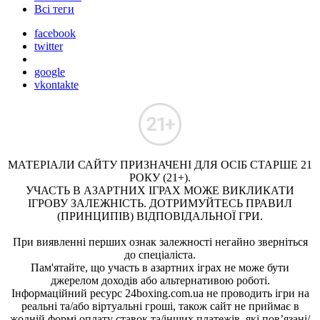
Всі теги
facebook
twitter
google
vkontakte
МАТЕРІАЛИ САЙТУ ПРИЗНАЧЕНІ ДЛЯ ОСІБ СТАРШЕ 21
РОКУ (21+).
УЧАСТЬ В АЗАРТНИХ ІГРАХ МОЖЕ ВИКЛИКАТИ
ІГРОВУ ЗАЛЕЖНІСТЬ. ДОТРИМУЙТЕСЬ ПРАВИЛ
(ПРИНЦИПІВ) ВІДПОВІДАЛЬНОЇ ГРИ.
При виявленні перших ознак залежності негайно зверніться
до спеціаліста.
Пам'ятайте, що участь в азартних іграх не може бути
джерелом доходів або альтернативою роботі.
Інформаційний ресурс 24boxing.com.ua не проводить ігри на
реальні та/або віртуальні гроші, також сайт не приймає в
жодній формі оплату ставок та/інших платежів, які пов’язані/