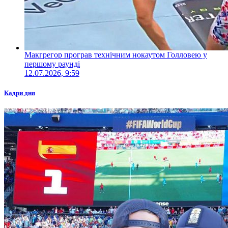
Макгрегор програв технічним нокаутом Голловею у
першому раунді
12.07.2026, 9:59
Кадри дня