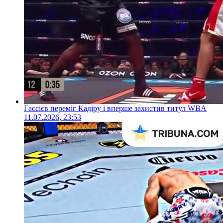
Гассієв переміг Кадіру і вперше захистив титул WBA
11.07.2026, 23:53