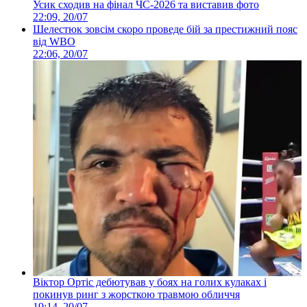
Усик сходив на фінал ЧС-2026 та виставив фото
22:09, 20/07
Шелестюк зовсім скоро проведе бій за престижний пояс
від WBO
22:06, 20/07
Віктор Ортіс дебютував у боях на голих кулаках і
покинув ринг з жорсткою травмою обличчя
19:14, 20/07