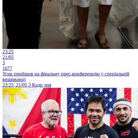
23:25
21/05
3
1677
Усик прийшов на фінальну прес-конференцію у спеціальній
вишиванці
23:25, 21/05
3
Кадр дня