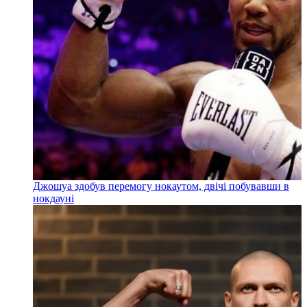
Джошуа здобув перемогу нокаутом, двічі побувавши в
нокдауні