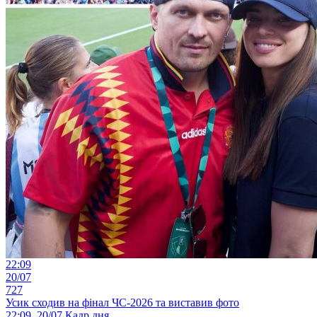
22:09
20/07
727
Усик сходив на фінал ЧС-2026 та виставив фото
22:09, 20/07
Кадр дня