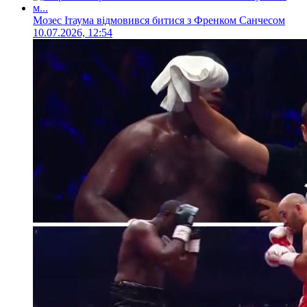
Мозес Ітаума відмовився битися з Френком Санчесом
10.07.2026, 12:54