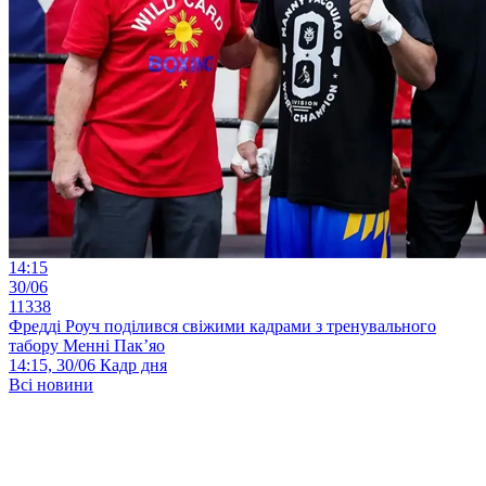
14:15
30/06
11338
Фредді Роуч поділився свіжими кадрами з тренувального
табору Менні Пак’яо
14:15, 30/06
Кадр дня
Всі новини