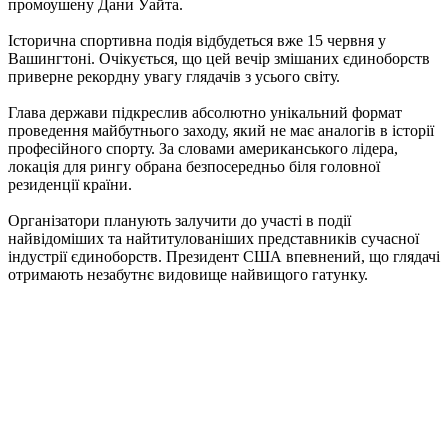
промоушену Дани Уайта.
Історична спортивна подія відбудеться вже 15 червня у
Вашингтоні. Очікується, що цей вечір змішаних єдиноборств
приверне рекордну увагу глядачів з усього світу.
Глава держави підкреслив абсолютно унікальний формат
проведення майбутнього заходу, який не має аналогів в історії
професійного спорту. За словами американського лідера,
локація для рингу обрана безпосередньо біля головної
резиденції країни.
Організатори планують залучити до участі в події
найвідоміших та найтитулованіших представників сучасної
індустрії єдиноборств. Президент США впевнений, що глядачі
отримають незабутнє видовище найвищого гатунку.