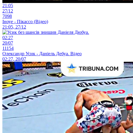
21:05
27/12
7098
Іноуе - Пікассо (Відео)
21:05, 27/12
02:27
20/07
11154
Олександр Усик - Даніель Дебуа. Відео
02:27, 20/07