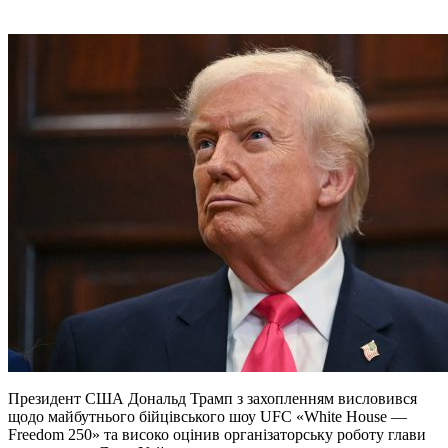
Президент США Дональд Трамп з захопленням висловився
щодо майбутнього бійцівського шоу UFC «White House —
Freedom 250» та високо оцінив організаторську роботу глави