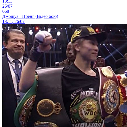
13:11
26/07
668
Джошуа - Пренг (Відео бою)
13:11, 26/07