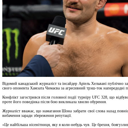
Відомий канадський журналіст та інсайдер Аріель Хельвані публічно 
свого опонента Хамзата Чимаєва за агресивний трэш-ток напередодні 
Конфлікт загострився після головної події турніру UFC 328, що відбу
проте його поведінка після бою викликала хвилю обурення.
Журналіст вважає, що намагання Шона забрати свої слова назад повніс
вибачення заради збереження репутації.
«Це найбільша нісенітниця, яку я коли-небудь чув. Це брехня, боягузли