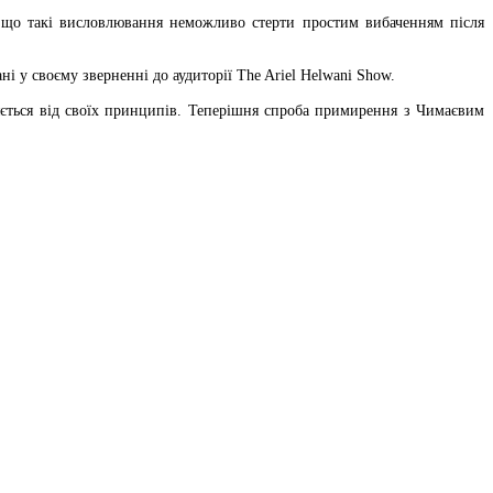
, що такі висловлювання неможливо стерти простим вибаченням після
і у своєму зверненні до аудиторії The Ariel Helwani Show.
яється від своїх принципів. Теперішня спроба примирення з Чимаєвим