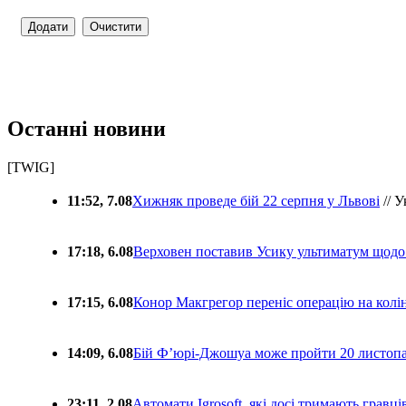
Останні новини
[TWIG]
11:52, 7.08
Хижняк проведе бій 22 серпня у Львові
// У
17:18, 6.08
Верховен поставив Усику ультиматум щодо
17:15, 6.08
Конор Макгрегор переніс операцію на колін
14:09, 6.08
Бій Ф’юрі-Джошуа може пройти 20 листоп
23:11, 2.08
Автомати Igrosoft, які досі тримають гравц