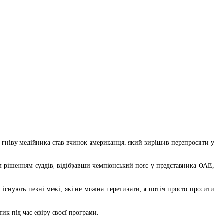
 гніву медійника став вчинок американця, який вирішив перепросити у
им рішенням суддів, відібравши чемпіонський пояс у представника ОАЕ,
 існують певні межі, які не можна перетинати, а потім просто просити
тик під час ефіру своєї програми.