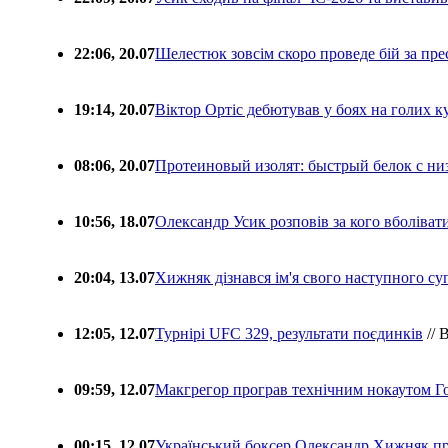
22:06, 20.07
Шелестюк зовсім скоро проведе бій за п
19:14, 20.07
Віктор Ортіс дебютував у боях на голих 
08:06, 20.07
Протеиновый изолят: быстрый белок с ни
10:56, 18.07
Олександр Усик розповів за кого вболіва
20:04, 13.07
Хижняк дізнався ім'я свого наступного с
12:05, 12.07
Турнірі UFC 329, результати поєдинків
// 
09:59, 12.07
Макгрегор програв технічним нокаутом Г
00:15, 12.07
Український боксер Олександр Хижняк пр