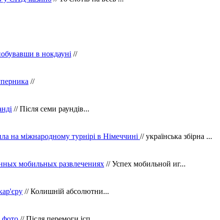
побувавши в нокдауні
//
уперника
//
анді
// Після семи раундів...
ила на міжнародному турнірі в Німеччині
// українська збірна ...
нных мобильных развлечениях
// Успех мобильной иг...
кар'єру
// Колишній абсолютни...
в фото
// Після перемоги ісп...