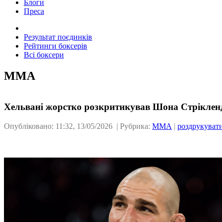
Блоги
Преса
Результат поєдинків
Рейтинги боксерів
Всі боксери
ММА
Хельвані жорстко розкритикував Шона Стріклен
Опубліковано: 11:32, 13/05/2026 | Рубрика:
ММА
|
роздрукуват