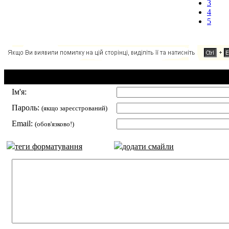
3
4
5
Додавання коментаря:
Ім'я:
Пароль:
(якщо зареєстрований)
Email:
(обов'язково!)
теги форматування
додати смайли