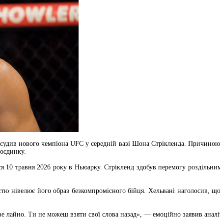
засудив нового чемпіона UFC у середній вазі Шона Стрікленда. Причиною
поєдинку.
вся 10 травня 2026 року в Ньюарку. Стрікленд здобув перемогу роздільн
тю нівелює його образ безкомпромісного бійця. Хельвані наголосив, що
ве лайно. Ти не можеш взяти свої слова назад», — емоційно заявив аналі