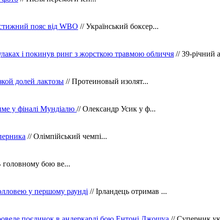
рестижний пояс від WBO
// Український боксер...
кулаках і покинув ринг з жорсткою травмою обличчя
// 39-річний 
зкой долей лактозы
// Протеиновый изолят...
тиме у фіналі Мундіалю
// Олександр Усик у ф...
уперника
// Олімпійський чемпі...
В головному бою ве...
олловею у першому раунді
// Ірландець отримав ...
оведе поєдинок в андеркарді бою Ентоні Джошуа
// Суперник укр