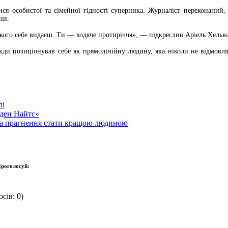
ися особистої та сімейної гідності суперника. Журналіст переконаний
ни.
 кого себе видаєш. Ти — ходяче протиріччя», — підкреслив Аріель Хельван
жди позиціонував себе як прямолінійну людину, яка ніколи не відмовл
лі
лден Найтс»
 та прагнення стати кращою людиною
роголосуй:
сів: 0)