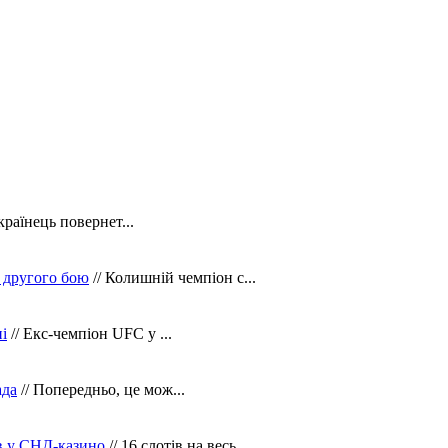
країнець повернет...
 другого бою
// Колишній чемпіон с...
і
// Екс-чемпіон UFC у ...
ада
// Попередньо, це мож...
ів у СНД-казино
// 16 слотів на весь ...