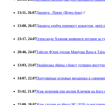
13:11, 26.07
Джошуа - Пренг (Відео бою)
//
13:00, 26.07
Джошуа здобув перемогу нокаутом, двічі 
23:17, 24.07
Олександр Хижняк виявився легшим за с
20:46, 24.07
Тайсон Ф'юрі здолав Маріуша Ваха в Таїл
13:03, 23.07
Українська збірна з боксу успішно виступ
14:07, 22.07
Популярные игровые механики в совреме
11:42, 21.07
Усик розповів про вплив Кличків на його 
22:09, 20.07
Усик сходив на фінал ЧС-2026 та вистави