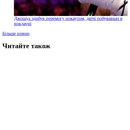
Джошуа здобув перемогу нокаутом, двічі побувавши в
нокдауні
Більше новин
Читайте також