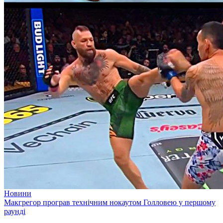
Новини
Макгрегор програв технічним нокаутом Голловею у першому
раунді