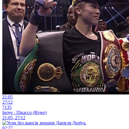
21:05
27/12
7135
Іноуе - Пікассо (Відео)
21:05, 27/12
02:27