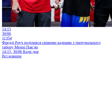
14:15
30/06
11354
Фредді Роуч поділився свіжими кадрами з тренувального
табору Менні Пак’яо
14:15, 30/06
Кадр дня
Всі новини