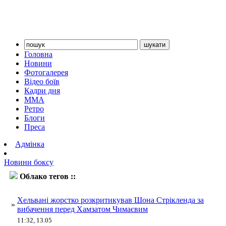
Головна
Новини
Фотогалерея
Відео боїв
Кадри дня
ММА
Ретро
Блоги
Преса
Адмінка
Новини боксу
Облако тегов ::
Чимаєв
Хельвані жорстко розкритикував Шона Стрікленда за
»
вибачення перед Хамзатом Чимаєвим
11:32, 13.05