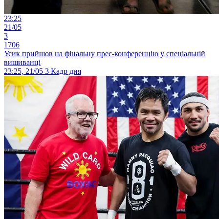
23:25
21/05
3
1706
Усик прийшов на фінальну прес-конференцію у спеціальній
вишиванці
23:25, 21/05
3
Кадр дня