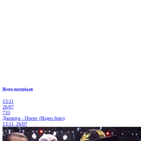
Відео матеріали
13:11
26/07
733
Джошуа - Пренг (Відео бою)
13:11, 26/07