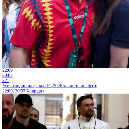
22:09
20/07
821
Усик сходив на фінал ЧС-2026 та виставив фото
22:09, 20/07
Кадр дня