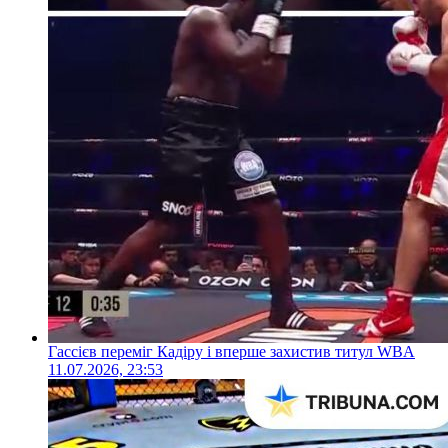
Гассієв переміг Кадіру і вперше захистив титул WBA
11.07.2026, 23:53