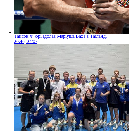
Тайсон Ф'юрі здолав Маріуша Ваха в Таїланді
20:46, 24/07