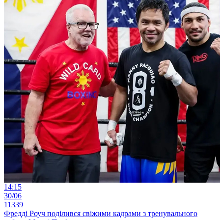
14:15
30/06
11339
Фредді Роуч поділився свіжими кадрами з тренувального