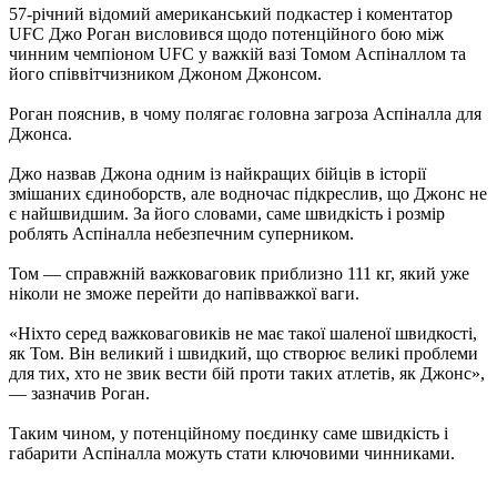
57-річний відомий американський подкастер і коментатор
UFC Джо Роган висловився щодо потенційного бою між
чинним чемпіоном UFC у важкій вазі Томом Аспіналлом та
його співвітчизником Джоном Джонсом.
Роган пояснив, в чому полягає головна загроза Аспіналла для
Джонса.
Джо назвав Джона одним із найкращих бійців в історії
змішаних єдиноборств, але водночас підкреслив, що Джонс не
є найшвидшим. За його словами, саме швидкість і розмір
роблять Аспіналла небезпечним суперником.
Том — справжній важковаговик приблизно 111 кг, який уже
ніколи не зможе перейти до напівважкої ваги.
«Ніхто серед важковаговиків не має такої шаленої швидкості,
як Том. Він великий і швидкий, що створює великі проблеми
для тих, хто не звик вести бій проти таких атлетів, як Джонс»,
— зазначив Роган.
Таким чином, у потенційному поєдинку саме швидкість і
габарити Аспіналла можуть стати ключовими чинниками.