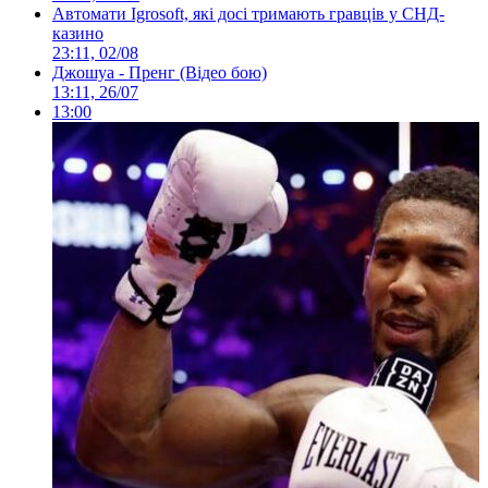
Автомати Igrosoft, які досі тримають гравців у СНД-
казино
23:11, 02/08
Джошуа - Пренг (Відео бою)
13:11, 26/07
13:00