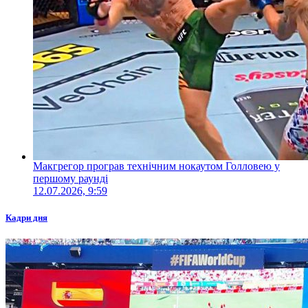
Макгрегор програв технічним нокаутом Голловею у
першому раунді
12.07.2026, 9:59
Кадри дня