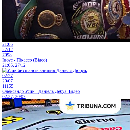
21:05
27/12
7098
Іноуе - Пікассо (Відео)
21:05, 27/12
02:27
20/07
11155
Олександр Усик - Даніель Дебуа. Відео
02:27, 20/07