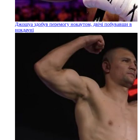
Джошуа здобув перемогу нокаутом, двічі побувавши в
нокдауні