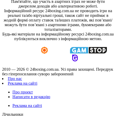
Пам'ятайте, що участь в азартних іграх не може бути
джерелом доходів або альтернативою роботі.
Інформаційний ресурс 24boxing.com.ua не проводить ігри на
реальні та/або віртуальні гроші, також сайт не приймає в
жодній формі оплату ставок та/інших платежів, які пов’язані/
можуть бути пов’язані з азартними іграми, букмекерами або
тоталізаторами.
Будь-які матеріали на інформаційному ресурсі 24boxing.com.ua
публікуються виключно з інформаційною метою.
2010 — 2026 ©
24boxing.com.ua.
Усi права захищенi. Передрук
без гіперпосилання суворо заборонений
Про нас
Реклама на сайті
Про проект
Написати в редакцію
Реклама на сайті
Лічильники