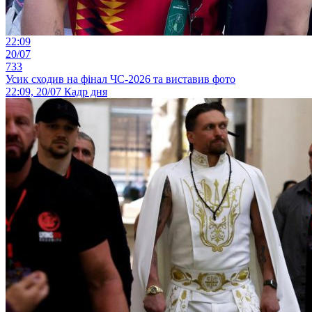
22:09
20/07
733
Усик сходив на фінал ЧС-2026 та виставив фото
22:09, 20/07
Кадр дня