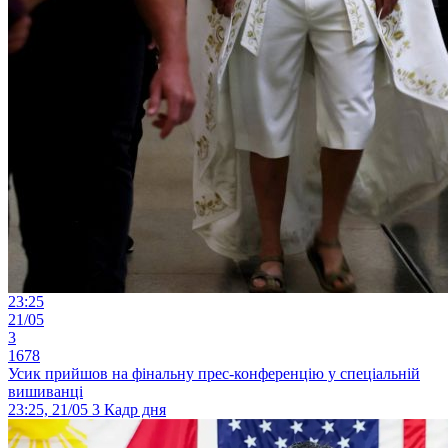
23:25
21/05
3
1678
Усик прийшов на фінальну прес-конференцію у спеціальній
вишиванці
23:25, 21/05
3
Кадр дня