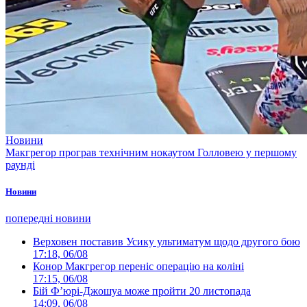
Новини
Макгрегор програв технічним нокаутом Голловею у першому
раунді
Новини
попередні новини
Верховен поставив Усику ультиматум щодо другого бою
17:18, 06/08
Конор Макгрегор переніс операцію на коліні
17:15, 06/08
Бій Ф’юрі-Джошуа може пройти 20 листопада
14:09, 06/08