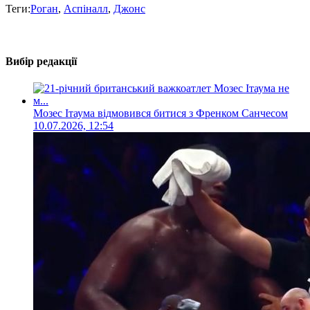
Теги:
Роган
,
Аспіналл
,
Джонс
Вибір редакції
Мозес Ітаума відмовився битися з Френком Санчесом
10.07.2026, 12:54