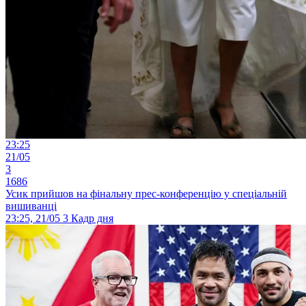
23:25
21/05
3
1686
Усик прийшов на фінальну прес-конференцію у спеціальній
вишиванці
23:25, 21/05
3
Кадр дня