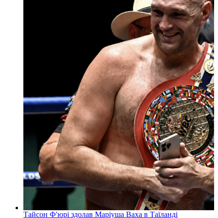
Тайсон Ф'юрі здолав Маріуша Ваха в Таїланді