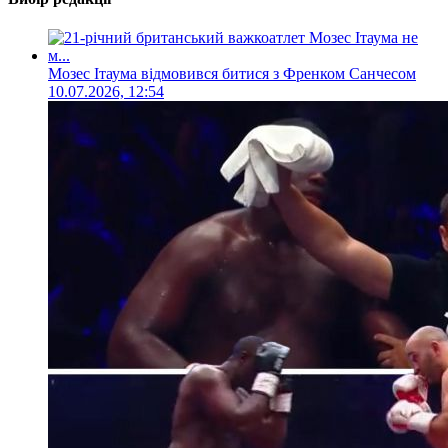
Мозес Ітаума відмовився битися з Френком Санчесом
10.07.2026, 12:54