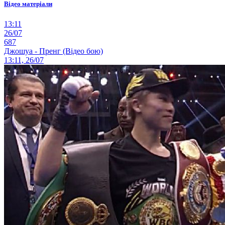
Відео матеріали
13:11
26/07
687
Джошуа - Пренг (Відео бою)
13:11, 26/07