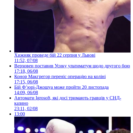
Хижняк проведе бій 22 серпня у Львові
11:52, 07/08
Верховен поставив Усику ультиматум щодо другого бою
17:18, 06/08
Конор Макгрегор переніс операцію на коліні
17:15, 06/08
Бій Ф’юрі-Джошуа може пройти 20 листопада
14:09, 06/08
Автомати Igrosoft, які досі тримають гравців у СНД-
казино
23:11, 02/08
13:00