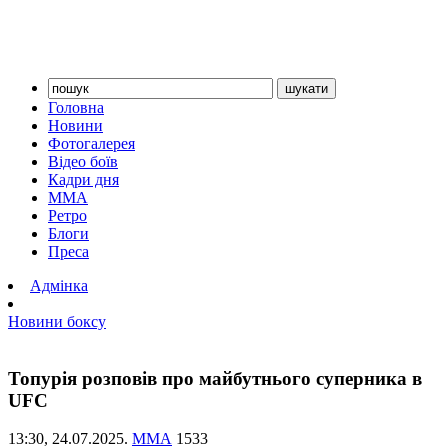
Головна
Новини
Фотогалерея
Відео боїв
Кадри дня
ММА
Ретро
Блоги
Преса
Адмінка
Новини боксу
Топурія розповів про майбутнього суперника в
UFC
13:30,
24.07.2025.
ММА
1533