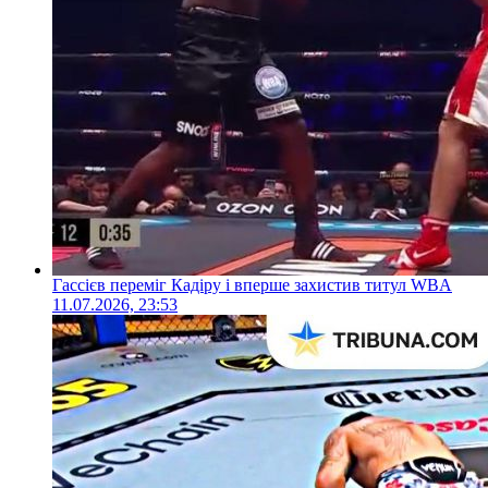
Гассієв переміг Кадіру і вперше захистив титул WBA
11.07.2026, 23:53