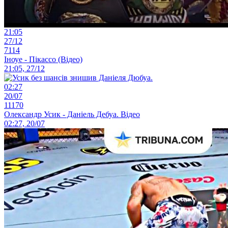
21:05
27/12
7114
Іноуе - Пікассо (Відео)
21:05, 27/12
02:27
20/07
11170
Олександр Усик - Даніель Дебуа. Відео
02:27, 20/07