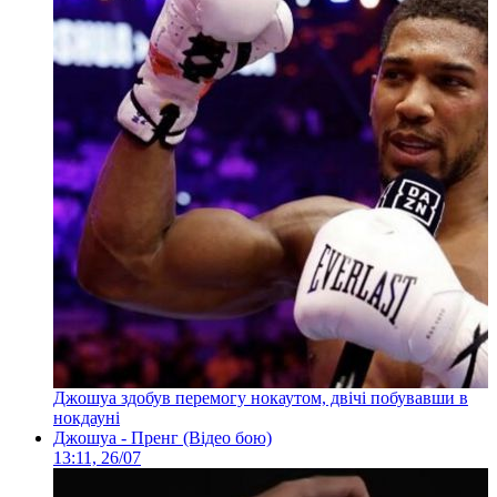
Джошуа здобув перемогу нокаутом, двічі побувавши в
нокдауні
Джошуа - Пренг (Відео бою)
13:11, 26/07