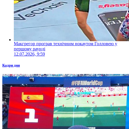
Макгрегор програв технічним нокаутом Голловею у
першому раунді
12.07.2026, 9:59
Кадри дня