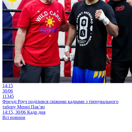
14:15
30/06
11345
Фредді Роуч поділився свіжими кадрами з тренувального
табору Менні Пак’яо
14:15, 30/06
Кадр дня
Всі новини