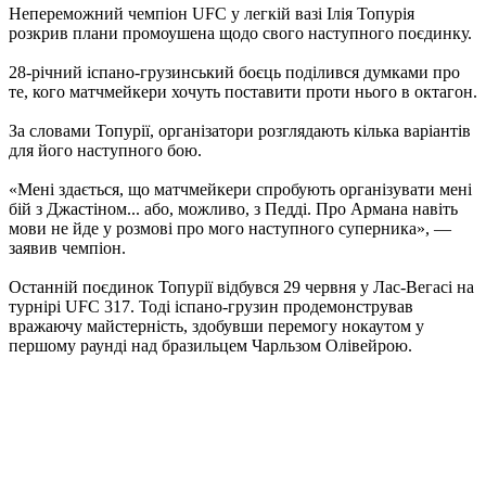
Непереможний чемпіон UFC у легкій вазі Ілія Топурія
розкрив плани промоушена щодо свого наступного поєдинку.
28-річний іспано-грузинський боєць поділився думками про
те, кого матчмейкери хочуть поставити проти нього в октагон.
За словами Топурії, організатори розглядають кілька варіантів
для його наступного бою.
«Мені здається, що матчмейкери спробують організувати мені
бій з Джастіном... або, можливо, з Педді. Про Армана навіть
мови не йде у розмові про мого наступного суперника», —
заявив чемпіон.
Останній поєдинок Топурії відбувся 29 червня у Лас-Вегасі на
турнірі UFC 317. Тоді іспано-грузин продемонстрував
вражаючу майстерність, здобувши перемогу нокаутом у
першому раунді над бразильцем Чарльзом Олівейрою.