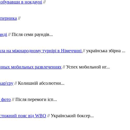
побувавши в нокдауні
//
уперника
//
анді
// Після семи раундів...
ила на міжнародному турнірі в Німеччині
// українська збірна ...
нных мобильных развлечениях
// Успех мобильной иг...
кар'єру
// Колишній абсолютни...
в фото
// Після перемоги ісп...
рестижний пояс від WBO
// Український боксер...