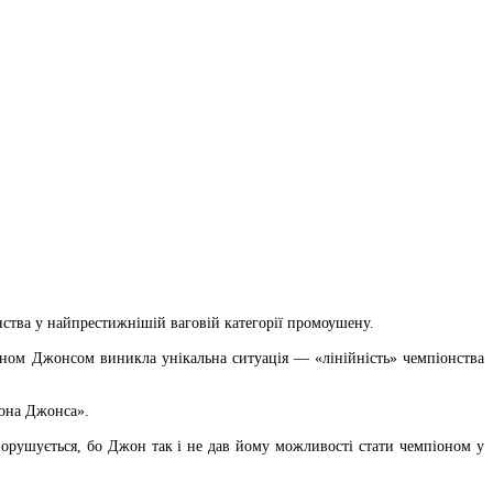
нства у найпрестижнішій ваговій категорії промоушену.
оном Джонсом виникла унікальна ситуація — «лінійність» чемпіонства
жона Джонса».
порушується, бо Джон так і не дав йому можливості стати чемпіоном у