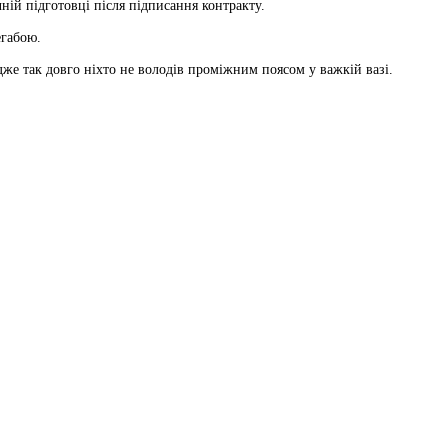
ій підготовці після підписання контракту.
егабою.
же так довго ніхто не володів проміжним поясом у важкій вазі.