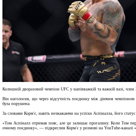
Колишній дворазовий чемпіон UFC у напівважкій та важкій вазі, член 
Він наголосив, що через відсутність поєдинку між діючим чемпіоном
була порушена.
За словами Корм'є, навіть незважаючи на успіхи Аспіналла, його стату
«Том Аспіналл отримав пояс, але це залишає прогалину. Коли Том пер
очному поєдинку», — підкреслив Корм'є у розмові на YouTube-каналі 