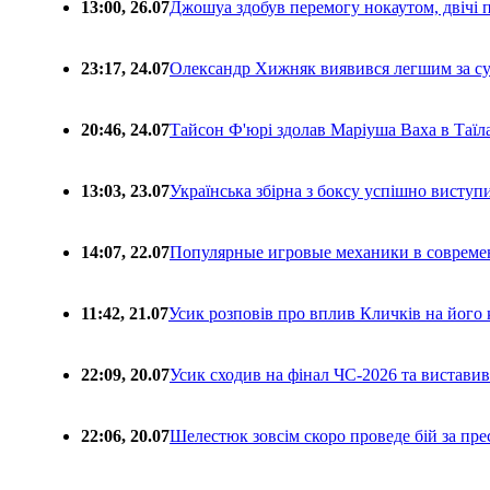
13:00, 26.07
Джошуа здобув перемогу нокаутом, двічі 
23:17, 24.07
Олександр Хижняк виявився легшим за с
20:46, 24.07
Тайсон Ф'юрі здолав Маріуша Ваха в Таїл
13:03, 23.07
Українська збірна з боксу успішно виступ
14:07, 22.07
Популярные игровые механики в совреме
11:42, 21.07
Усик розповів про вплив Кличків на його 
22:09, 20.07
Усик сходив на фінал ЧС-2026 та вистави
22:06, 20.07
Шелестюк зовсім скоро проведе бій за п