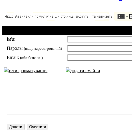
Додавання коментаря:
Ім'я:
Пароль:
(якщо зареєстрований)
Email:
(обов'язково!)
теги форматування
додати смайли