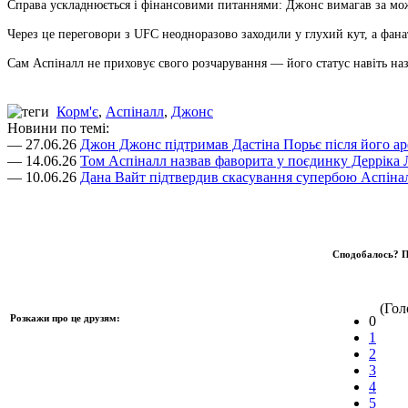
Справа ускладнюється і фінансовими питаннями: Джонс вимагав за можл
Через це переговори з UFC неодноразово заходили у глухий кут, а фана
Сам Аспіналл не приховує свого розчарування — його статус навіть на
Корм'є
,
Аспіналл
,
Джонс
Новини по темі:
— 27.06.26
Джон Джонс підтримав Дастіна Порьє після його ар
— 14.06.26
Том Аспіналл назвав фаворита у поєдинку Дерріка 
— 10.06.26
Дана Вайт підтвердив скасування супербою Аспіна
Сподобалось? П
(Голо
Розкажи про це друзям:
0
1
2
3
4
5