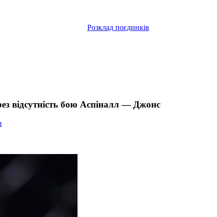
Розклад поєдинків
рез відсутність бою Аспіналл — Джонс
и