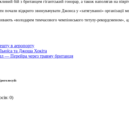
ивий бій з британцем гігантський гонорар, а також наполягав на піврічн
ти почали відкрито звинувачувати Джонса у «затягуванні» організації м
зивають «володарем тимчасового чемпіонського титулу-рекордсменом», ад
ешту в аеропорту
Льюїса та Джоша Хокіта
лл — Перейра через травму британця
роголосуй:
сів: 0)