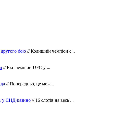
 другого бою
// Колишній чемпіон с...
і
// Екс-чемпіон UFC у ...
ада
// Попередньо, це мож...
ів у СНД-казино
// 16 слотів на весь ...