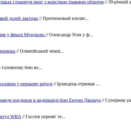
кулаках і покинув ринг з жорсткою травмою обличчя
// 39-річний 
зкой долей лактозы
// Протеиновый изолят...
тиме у фіналі Мундіалю
// Олександр Усик у ф...
уперника
// Олімпійський чемпі...
В головному бою ве...
олловею у першому раунді
// Ірландець отримав ...
оведе поєдинок в андеркарді бою Ентоні Джошуа
// Суперник укр
 титул WBA
// Гассієв переміг те...