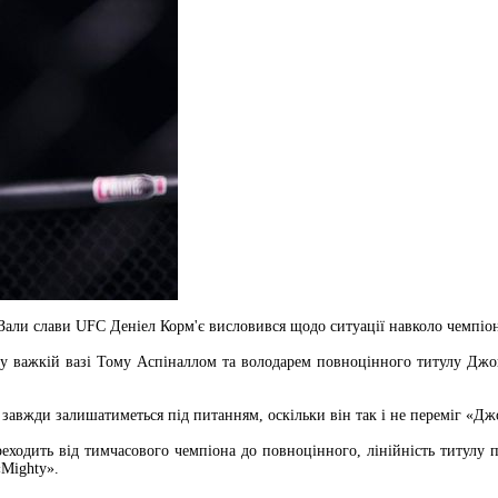
Зали слави UFC Деніел Корм'є висловився щодо ситуації навколо чемпіо
 у важкій вазі Тому Аспіналлом та володарем повноцінного титулу Дж
с завжди залишатиметься під питанням, оскільки він так і не переміг «Д
еходить від тимчасового чемпіона до повноцінного, лінійність титулу 
«Mighty».