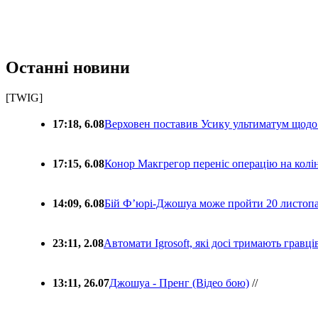
Останні новини
[TWIG]
17:18, 6.08
Верховен поставив Усику ультиматум щодо
17:15, 6.08
Конор Макгрегор переніс операцію на колін
14:09, 6.08
Бій Ф’юрі-Джошуа може пройти 20 листоп
23:11, 2.08
Автомати Igrosoft, які досі тримають гравц
13:11, 26.07
Джошуа - Пренг (Відео бою)
//