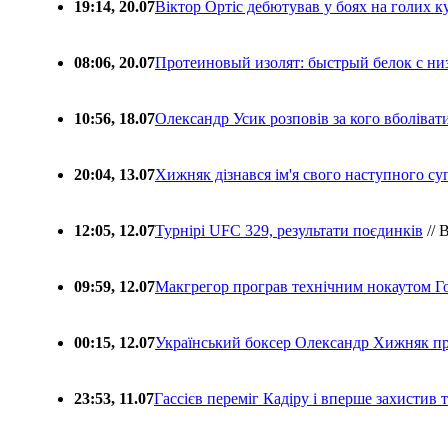
19:14, 20.07
Віктор Ортіс дебютував у боях на голих 
08:06, 20.07
Протеиновый изолят: быстрый белок с ни
10:56, 18.07
Олександр Усик розповів за кого вболіва
20:04, 13.07
Хижняк дізнався ім'я свого наступного с
12:05, 12.07
Турнірі UFC 329, результати поєдинків
// 
09:59, 12.07
Макгрегор програв технічним нокаутом Г
00:15, 12.07
Український боксер Олександр Хижняк пр
23:53, 11.07
Гассієв переміг Кадіру і вперше захистив