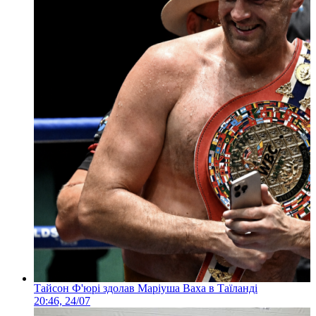
Тайсон Ф'юрі здолав Маріуша Ваха в Таїланді
20:46, 24/07