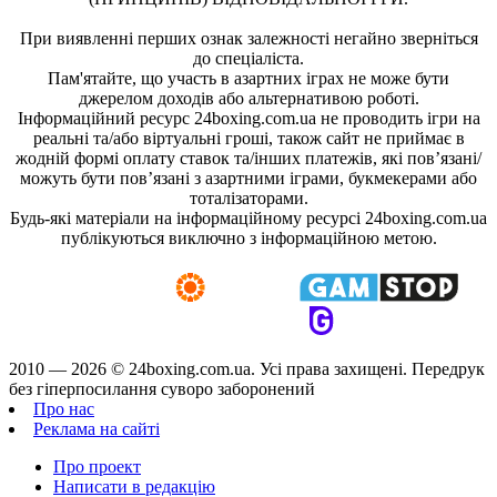
При виявленні перших ознак залежності негайно зверніться
до спеціаліста.
Пам'ятайте, що участь в азартних іграх не може бути
джерелом доходів або альтернативою роботі.
Інформаційний ресурс 24boxing.com.ua не проводить ігри на
реальні та/або віртуальні гроші, також сайт не приймає в
жодній формі оплату ставок та/інших платежів, які пов’язані/
можуть бути пов’язані з азартними іграми, букмекерами або
тоталізаторами.
Будь-які матеріали на інформаційному ресурсі 24boxing.com.ua
публікуються виключно з інформаційною метою.
2010 — 2026 ©
24boxing.com.ua.
Усi права захищенi. Передрук
без гіперпосилання суворо заборонений
Про нас
Реклама на сайті
Про проект
Написати в редакцію