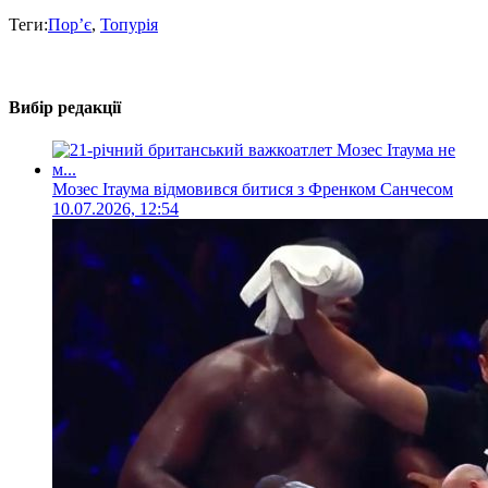
Теги:
Пор’є
,
Топурія
Вибір редакції
Мозес Ітаума відмовився битися з Френком Санчесом
10.07.2026, 12:54