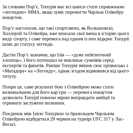
За словами Пор’є, Топурія має всі шанси стати справжньою
«легендою» ММА, якщо зуміє перемогти Чарльза Олівейру
нокаутом.
Пор’є наголосив, що такі спортсмени, як Волкановскі,
Холлоуей та Олівейра, вже вписали свої імена в історію цього
виду спорту, і саме перемога над одним із них відкриє Топурії
шлях до статусу легенди.
Дастін Пор’є зазначив, що Ілія — «дуже небезпечний
хлопець», і його потенціал не викликає сумнівів серед
експертів та фанатів. Раніше Топурія змінив своє прізвисько з
«Матадора» на «Легенду», однак згодом відмовився від цього
титулу.
Попри це, саме результат бою з Олівейрою може стати
визначальним для його кар’єри — перемога нокаутом
дозволить Топурії повною мірою виправдати амбіції та
отримати заслужене визнання.
Поєдинок між Ілією Топурією та бразильцем Чарльзом
Олівейрою відбудеться 29 червня на турнірі UFC 317 у Лас-
Вегасі.