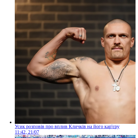
Усик розповів про вплив Кличків на його кар'єру
11:42, 21/07