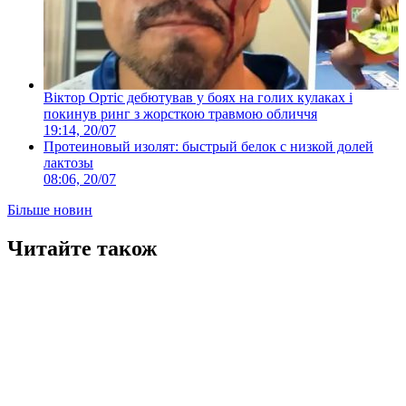
Віктор Ортіс дебютував у боях на голих кулаках і
покинув ринг з жорсткою травмою обличчя
19:14, 20/07
Протеиновый изолят: быстрый белок с низкой долей
лактозы
08:06, 20/07
Більше новин
Читайте також