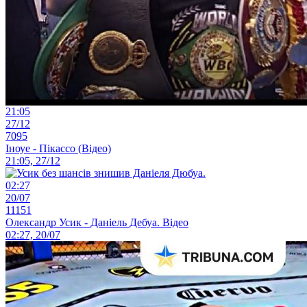
21:05
27/12
7095
Іноуе - Пікассо (Відео)
21:05, 27/12
02:27
20/07
11151
Олександр Усик - Даніель Дебуа. Відео
02:27, 20/07