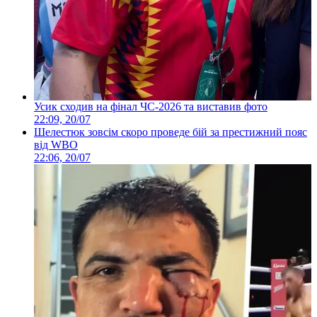
Усик сходив на фінал ЧС-2026 та виставив фото
22:09, 20/07
Шелестюк зовсім скоро проведе бій за престижний пояс
від WBO
22:06, 20/07