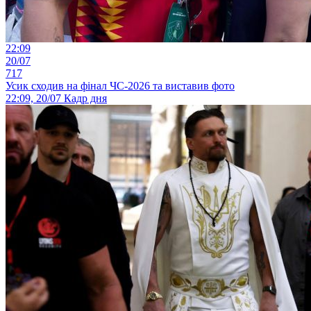
22:09
20/07
717
Усик сходив на фінал ЧС-2026 та виставив фото
22:09, 20/07
Кадр дня