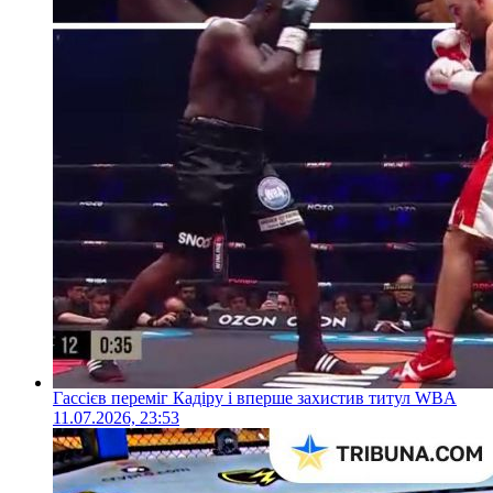
Гассієв переміг Кадіру і вперше захистив титул WBA
11.07.2026, 23:53