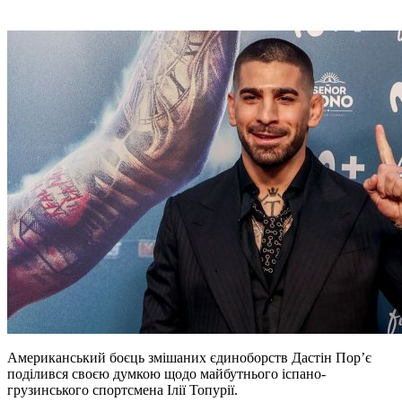
Американський боєць змішаних єдиноборств Дастін Пор’є
поділився своєю думкою щодо майбутнього іспано-
грузинського спортсмена Ілії Топурії.