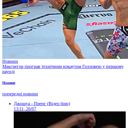
Новини
Макгрегор програв технічним нокаутом Голловею у першому
раунді
Новини
попередні новини
Джошуа - Пренг (Відео бою)
13:11, 26/07