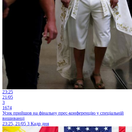
23:25
21/05
3
1674
Усик прийшов на фінальну прес-конференцію у спеціальній
вишиванці
23:25, 21/05
3
Кадр дня