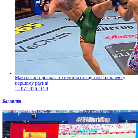
Макгрегор програв технічним нокаутом Голловею у
першому раунді
12.07.2026, 9:59
Кадри дня