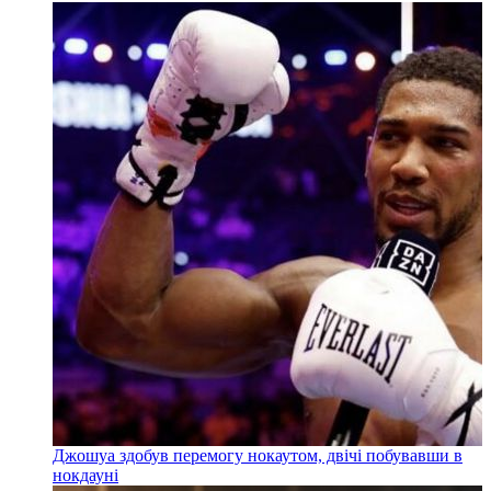
Джошуа здобув перемогу нокаутом, двічі побувавши в
нокдауні