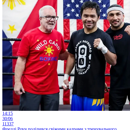
14:15
30/06
11337
Фредді Роуч поділився свіжими кадрами з тренувального