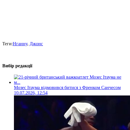
Теги:
Нганну
,
Джонс
Вибір редакції
Мозес Ітаума відмовився битися з Френком Санчесом
10.07.2026, 12:54