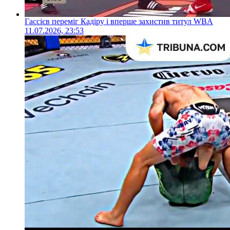
Гассієв переміг Кадіру і вперше захистив титул WBA
11.07.2026, 23:53