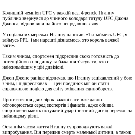
Колишній чемпіон UFC у важкій вазі Френсіс Нганну
публічно звернувся до чинного володаря титулу UFC Джона
Джонса, відповівши на його нещодавню заяву.
У соціальних мережах Нганну написав: «Ти займись UFC, я
займусь PFL, і ми нарешті дізнаємось, хто король важкої
ваги».
Таким чином, спортсмен підкреслив свою готовність до
потенційного поєдинку та бажання з’ясувати, хто є
найсильнішим у цій дивізіоні.
Джон Джонс раніше відзначав, що Нганну зацікавлений у бою
з ним, і підкреслював — цей поєдинок міг би стати
справжньою подією для світу змішаних єдиноборств.
Протистояння двох зірок важкої ваги вже давно
обговорюється серед експертів і фанатів, адже обидва
спортсмени мають потужний удар і значний досвід перемог на
найвищому рівні.
Останнім часом життя Нганну супроводжують важкі
випробування. Він пережив смерть маленької дитини, а також