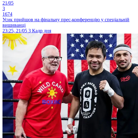
21/05
3
1674
Усик прийшов на фінальну прес-конференцію у спеціальній
вишиванці
23:25, 21/05
3
Кадр дня