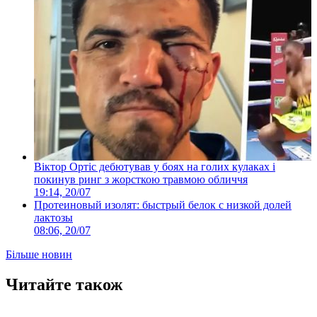
Віктор Ортіс дебютував у боях на голих кулаках і
покинув ринг з жорсткою травмою обличчя
19:14, 20/07
Протеиновый изолят: быстрый белок с низкой долей
лактозы
08:06, 20/07
Більше новин
Читайте також