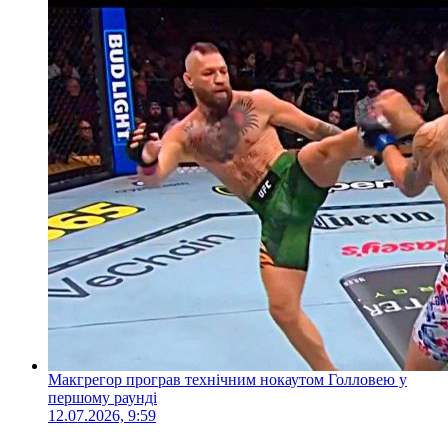
Макгрегор програв технічним нокаутом Голловею у
першому раунді
12.07.2026, 9:59