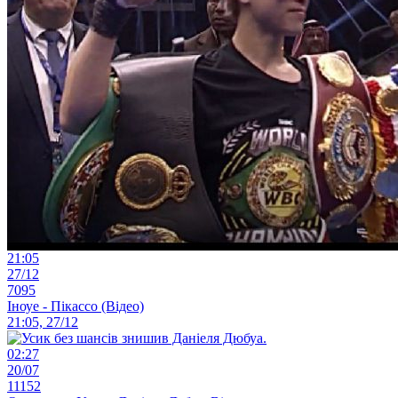
21:05
27/12
7095
Іноуе - Пікассо (Відео)
21:05, 27/12
02:27
20/07
11152