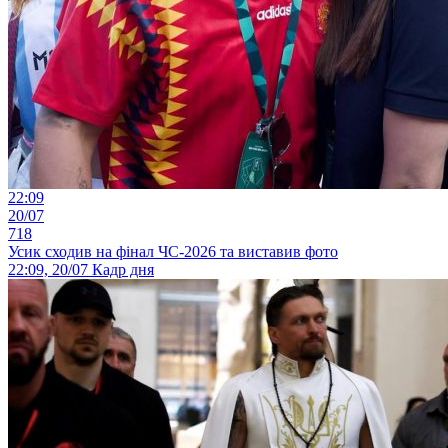
22:09
20/07
718
Усик сходив на фінал ЧС-2026 та виставив фото
22:09, 20/07
Кадр дня