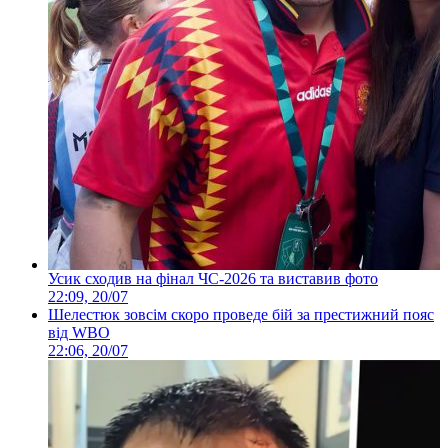
Усик сходив на фінал ЧС-2026 та виставив фото
22:09, 20/07
Шелестюк зовсім скоро проведе бій за престижний пояс
від WBO
22:06, 20/07