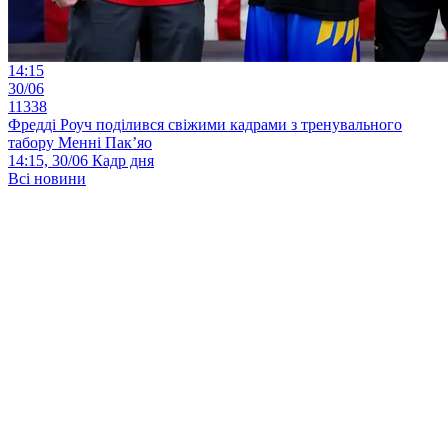
14:15
30/06
11338
Фредді Роуч поділився свіжими кадрами з тренувального
табору Менні Пак’яо
14:15, 30/06
Кадр дня
Всі новини