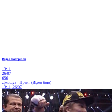
Відео матеріали
13:11
26/07
656
Джошуа - Пренг (Відео бою)
13:11, 26/07