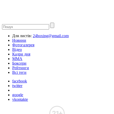
Для листів:
24boxing@gmail.com
Новини
Фотогалерея
Відео
Кадри дня
ММА
Боксери
Рейтинги
Всі теги
facebook
twitter
google
vkontakte