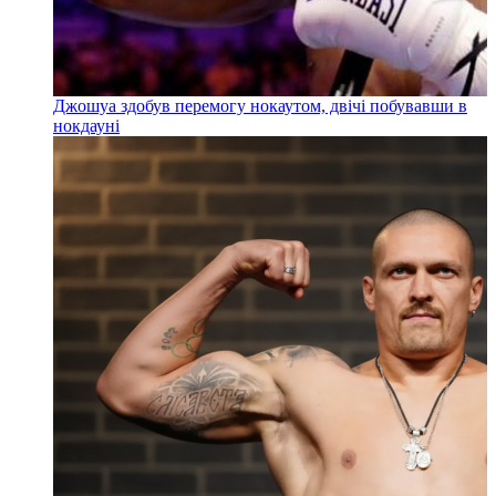
Джошуа здобув перемогу нокаутом, двічі побувавши в
нокдауні