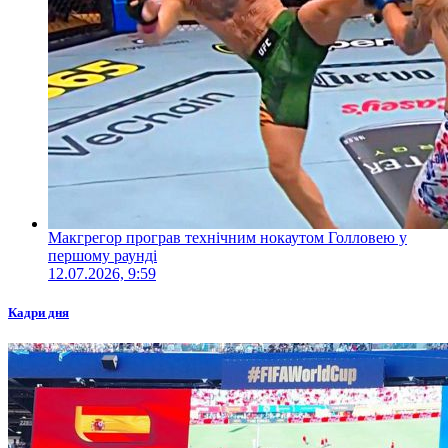
Макгрегор програв технічним нокаутом Голловею у
першому раунді
12.07.2026, 9:59
Кадри дня