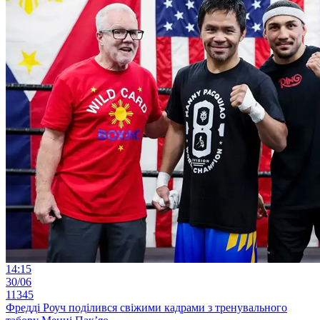
14:15
30/06
11345
Фредді Роуч поділився свіжими кадрами з тренувального