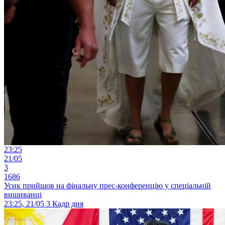
23:25
21/05
3
1686
Усик прийшов на фінальну прес-конференцію у спеціальній
вишиванці
23:25, 21/05
3
Кадр дня