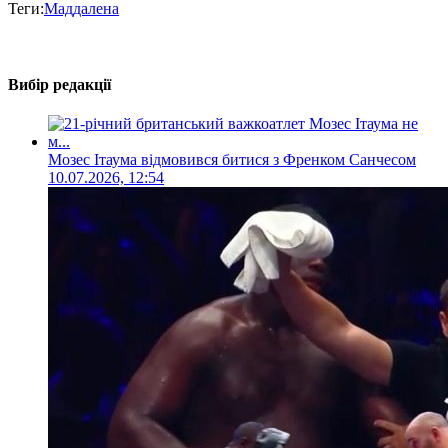
Теги:
Маддалена
Вибір редакції
Мозес Ітаума відмовився битися з Френком Санчесом
10.07.2026, 12:54