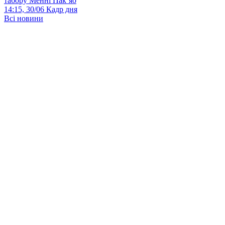
табору Менні Пак’яо
14:15, 30/06
Кадр дня
Всі новини