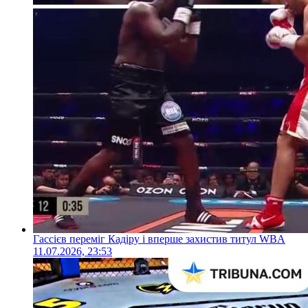
Гассієв переміг Кадіру і вперше захистив титул WBA
11.07.2026, 23:53