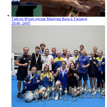
Тайсон Ф'юрі здолав Маріуша Ваха в Таїланді
20:46, 24/07