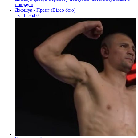
нокдауні
Джошуа - Пренг (Відео бою)
13:11, 26/07