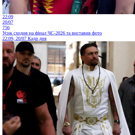
22:09
20/07
756
Усик сходив на фінал ЧС-2026 та виставив фото
22:09, 20/07
Кадр дня