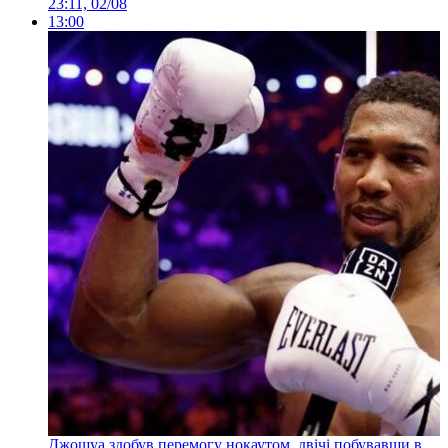
23:11, 02/08
13:00
Джошуа здобув перемогу нокаутом, двічі побувавши в