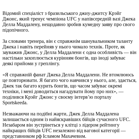
Відомий спеціаліст з бразильського джиу-джитсу Крэйг
Джонс, який тренує чемпіона UFC у напівсередній вазі Джека
Делла Маддалену, нещодавно зробив кумедну заяву про свого
підопічного.
За словами тренера, він є справжнім шанувальником таланту
Джека і навіть перейняв у нього чимало технік. Проте, як
зауважив Джонс, у Делла Маддалени є одна особливість — він
настільки захоплюється курінням бонгів, що іноді забуває
деякі прийоми у греплінгу.
«Я справжній фанат Джека Делла Маддалени. Не втомлююсь
це повторювати. Я багато чого навчився у нього, але, здається,
Джек так багато курить бонгів, що часом забуває окремі
техніки, і мені доводиться нагадувати йому про них», —
поділився Крэйг Джонс у своєму інтерв’ю порталу
Sportskeeda.
Незважаючи на подібні жарти, Джек Делла Маддалена
залишається одним із найяскравіших бійців сучасного UFC.
Незабаром він зустрінеться у клітці з лідером рейтингу
найкращих бійців UFC незалежно від вагової категорії —
представником рф Ісламом Махачевим.