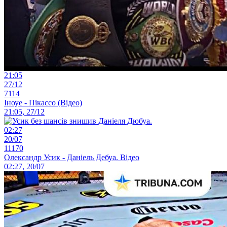
21:05
27/12
7114
Іноуе - Пікассо (Відео)
21:05, 27/12
02:27
20/07
11170
Олександр Усик - Даніель Дебуа. Відео
02:27, 20/07