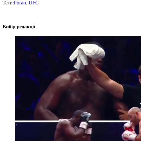
Теги:
Роґан
,
UFC
Вибір редакції