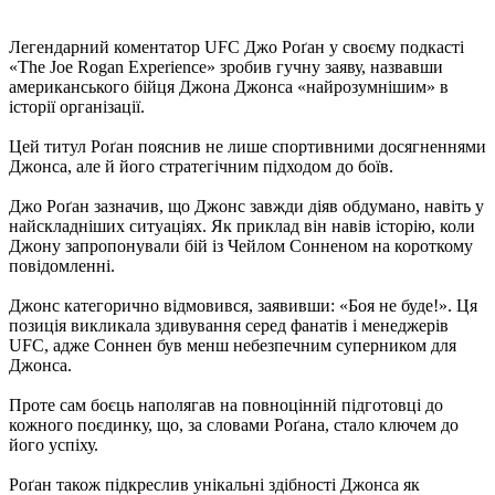
Легендарний коментатор UFC Джо Роґан у своєму подкасті
«The Joe Rogan Experience» зробив гучну заяву, назвавши
американського бійця Джона Джонса «найрозумнішим» в
історії організації.
Цей титул Роґан пояснив не лише спортивними досягненнями
Джонса, але й його стратегічним підходом до боїв.
Джо Роґан зазначив, що Джонс завжди діяв обдумано, навіть у
найскладніших ситуаціях. Як приклад він навів історію, коли
Джону запропонували бій із Чейлом Сонненом на короткому
повідомленні.
Джонс категорично відмовився, заявивши: «Боя не буде!». Ця
позиція викликала здивування серед фанатів і менеджерів
UFC, адже Соннен був менш небезпечним суперником для
Джонса.
Проте сам боєць наполягав на повноцінній підготовці до
кожного поєдинку, що, за словами Роґана, стало ключем до
його успіху.
Роґан також підкреслив унікальні здібності Джонса як