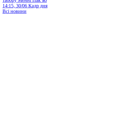
табору Менні Пак’яо
14:15, 30/06
Кадр дня
Всі новини