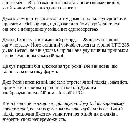
спортсмена. Він назвав його «найталановитішим» бійцем,
який коли-небудь виходив в октагон.
Джонс демонстрував абсолютну домінацію над суперниками
протягом всієї кар’єри, що дозволило йому здобути статус
одного з найкращих у змішаних єдиноборствах.
Джон Джонс має вражаючий рекорд — 28 перемог і лише
одну поразку. Його останній тріумф стався на турнірі UFC 285
у Лас-Вегасі, де він здолав Сиріля Гана удушливим прийомом
і став чемпіоном у важкій вазі.
Це був перший бій Джонса за три роки, але він довів, що
залишається на піку форми.
Джо Роґан впевнений, що саме стратегічний підхід і здатність
приймати правильні рішення зробили Джонса
«найрозумнішим» бійцем в історії UFC.
Він наголосив: «
Якщо ви пропонуєте йому бій на короткому
повідомленні, він одразу вас відправить куди подалі
». Такий
підхід дозволив Джонсу уникнути непотрібних ризиків і
зберегти свою непереможність.