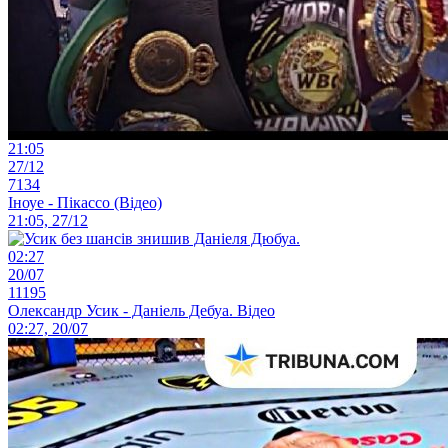
21:05
27/12
7134
Іноуе - Пікассо (Відео)
21:05, 27/12
02:27
20/07
11195
Олександр Усик - Даніель Дебуа. Відео
02:27, 20/07