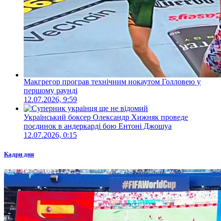
Макгрегор програв технічним нокаутом Голловею у
першому раунді
12.07.2026, 9:59
Український боксер Олександр Хижняк проведе
поєдинок в андеркарді бою Ентоні Джошуа
12.07.2026, 0:15
Кадри дня