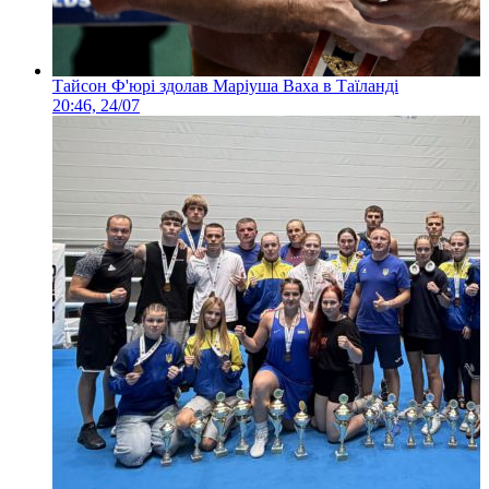
Тайсон Ф'юрі здолав Маріуша Ваха в Таїланді
20:46, 24/07