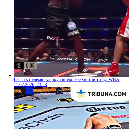
Гассієв переміг Кадіру і вперше захистив титул WBA
11.07.2026, 23:53