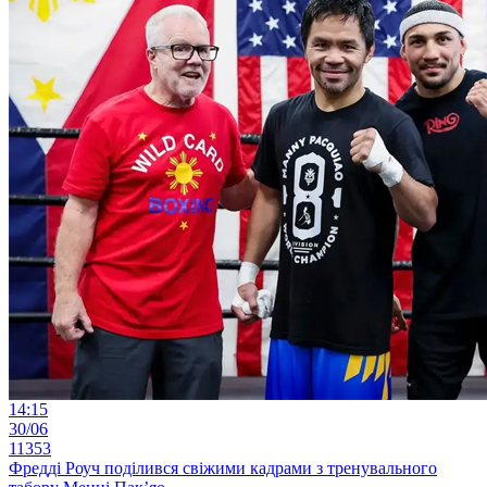
14:15
30/06
11353
Фредді Роуч поділився свіжими кадрами з тренувального