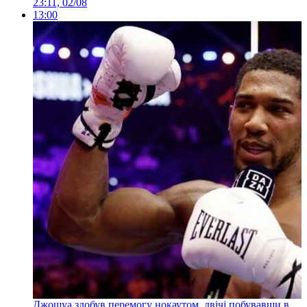
23:11, 02/08
13:00
Джошуа здобув перемогу нокаутом, двічі побувавши в