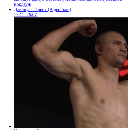
нокдауні
Джошуа - Пренг (Відео бою)
13:11, 26/07