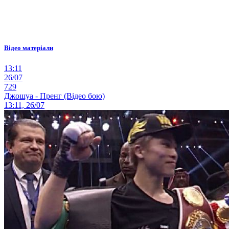
Відео матеріали
13:11
26/07
729
Джошуа - Пренг (Відео бою)
13:11, 26/07