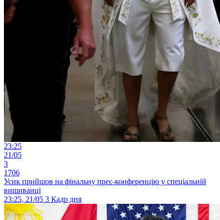
23:25
21/05
3
1706
Усик прийшов на фінальну прес-конференцію у спеціальній
вишиванці
23:25, 21/05
3
Кадр дня