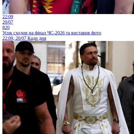
22:09
20/07
820
Усик сходив на фінал ЧС-2026 та виставив фото
22:09, 20/07
Кадр дня