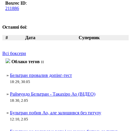
Boxrec ID
:
211886
Останні бої
:
#
Дата
Суперник
Всі боксери
Облако тегов ::
Такахіро Ао
»
Бельтран провалив допінг-тест
18:29, 30.05
»
Раймундо Бельтран - Такахіро Ао (ВІДЕО)
18:30, 2.05
»
Бультран побив Ао, але залишився без титулу
12:10, 2.05