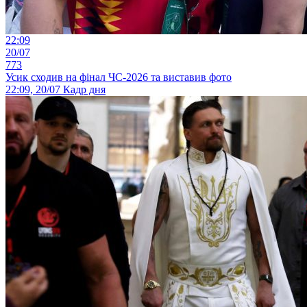
22:09
20/07
773
Усик сходив на фінал ЧС-2026 та виставив фото
22:09, 20/07
Кадр дня