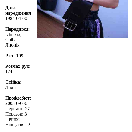
Дата
народження
:
1984-04-00
Народився
:
Ichihara,
Chiba,
Японія
Ріст
: 169
Розмах рук
:
174
Стійка
:
Лівша
Профдебют
:
2003-09-06
Перемог: 27
Поразок: 3
Нічиїх: 1
Нокаутів: 12