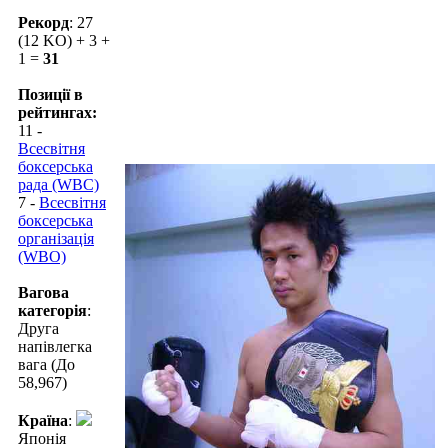
Рекорд
: 27
(12 KO) + 3 +
1 =
31
Позиції в
рейтингах:
11 -
Всесвітня
боксерська
рада (WBC)
7 -
Всесвітня
боксерська
організація
(WBO)
Вагова
категорія
:
Друга
напівлегка
вага (До
58,967)
Країна
:
Японія