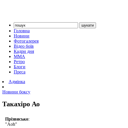
Головна
Новини
Фотогалерея
Відео боїв
Кадри дня
ММА
Ретро
Блоги
Преса
Адмінка
Новини боксу
Такахіро Ао
Прізвисько
:
"Aoh"