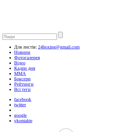
Для листів:
24boxing@gmail.com
Новини
Фотогалерея
Відео
Кадри дня
ММА
Боксери
Рейтинги
Всі теги
facebook
twitter
google
vkontakte