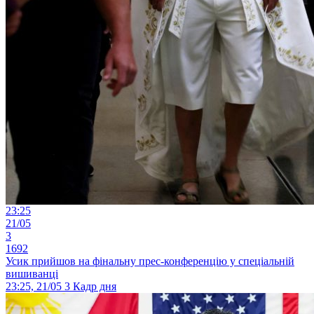
23:25
21/05
3
1692
Усик прийшов на фінальну прес-конференцію у спеціальній
вишиванці
23:25, 21/05
3
Кадр дня