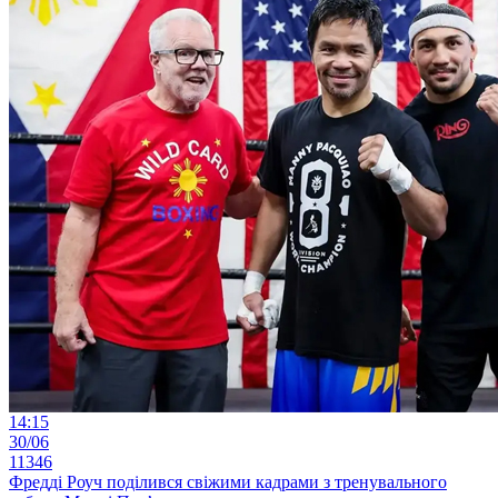
14:15
30/06
11346
Фредді Роуч поділився свіжими кадрами з тренувального