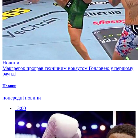
Новини
Макгрегор програв технічним нокаутом Голловею у першому
раунді
Новини
попередні новини
13:00