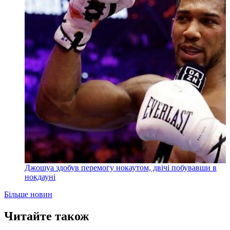
Джошуа здобув перемогу нокаутом, двічі побувавши в
нокдауні
Більше новин
Читайте також