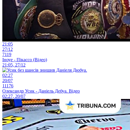
21:05
27/12
7119
Іноуе - Пікассо (Відео)
21:05, 27/12
02:27
20/07
11176
Олександр Усик - Даніель Дебуа. Відео
02:27, 20/07