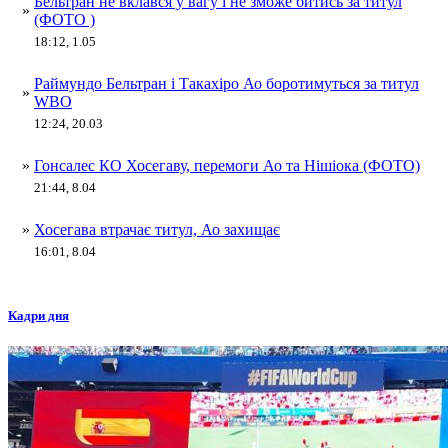
Бельтран не вклався у вагу і не зможе битись за титул
»
(ФОТО )
18:12, 1.05
Раймундо Бельтран і Такахіро Ао боротимуться за титул
»
WBO
12:24, 20.03
»
Гонсалес КО Хосегаву, перемоги Ао та Нішіока (ФОТО)
21:44, 8.04
»
Хосегава втрачає титул, Ао захищає
16:01, 8.04
Кадри дня