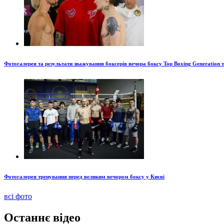
Фотогалерея та результати зважування боксерів вечора боксу Top Boxing Generation 
Фотогалерея тренування перед великим вечором боксу у Києві
всі фото
Останнє відео