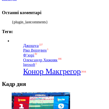
Останні коментарі
{plugin_lastcomments}
Теги:
Джошуа
227
1
Ріко Верхувен
Ф’юрі
92
Олександр Хижняк
166
1
Igrosoft
Конор Макгрегор
2016
Кадр дня