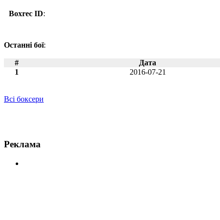
Boxrec ID
:
Останні бої
:
#
Дата
1
2016-07-21
Всі боксери
Новини по Рікардо Рамірес
Реклама