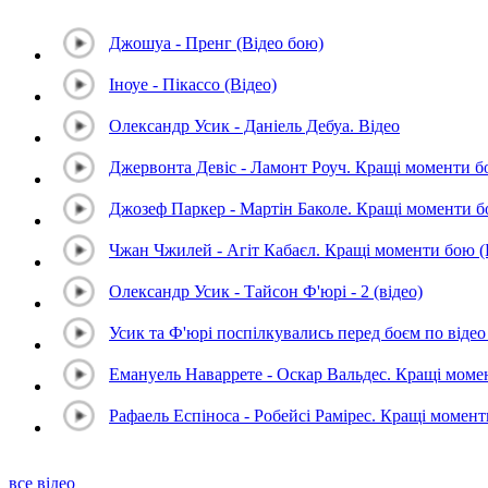
Джошуа - Пренг (Відео бою)
Іноуе - Пікассо (Відео)
Олександр Усик - Даніель Дебуа. Відео
Джервонта Девіс - Ламонт Роуч. Кращі моменти 
Джозеф Паркер - Мартін Баколе. Кращі моменти 
Чжан Чжилей - Агіт Кабаєл. Кращі моменти бою 
Олександр Усик - Тайсон Ф'юрі - 2 (відео)
Усик та Ф'юрі поспілкувались перед боєм по відео 
Емануель Наваррете - Оскар Вальдес. Кращі мом
Рафаель Еспіноса - Робейсі Рамірес. Кращі момен
все відео