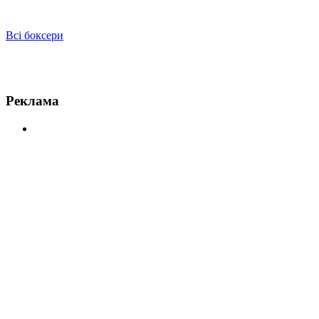
Всі боксери
Новини по Ізуагбе Угонох
Реклама