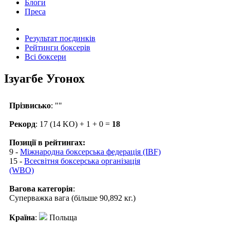
Блоги
Преса
Результат поєдинків
Рейтинги боксерів
Всі боксери
Ізуагбе Угонох
Прізвисько
: ""
Рекорд
: 17 (14 KO) + 1 + 0 =
18
Позиції в рейтингах:
9 -
Міжнародна боксерська федерація (IBF)
15 -
Всесвітня боксерська організація
(WBO)
Вагова категорія
:
Суперважка вага (більше 90,892 кг.)
Країна
:
Польща