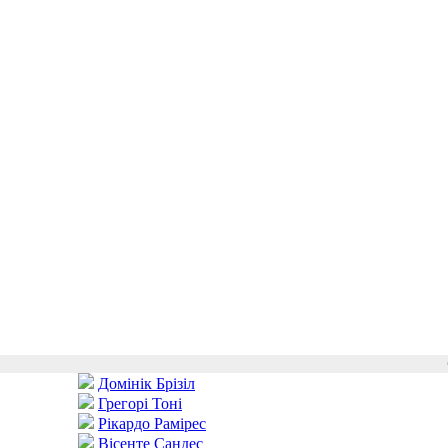
Домінік Брізіл
Грегорі Тоні
Рікардо Рамірес
Вісенте Сандес