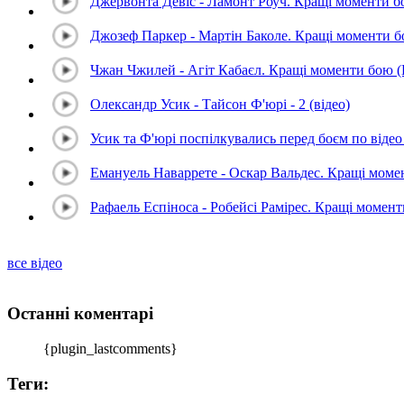
Джервонта Девіс - Ламонт Роуч. Кращі моменти 
Джозеф Паркер - Мартін Баколе. Кращі моменти 
Чжан Чжилей - Агіт Кабаєл. Кращі моменти бою 
Олександр Усик - Тайсон Ф'юрі - 2 (відео)
Усик та Ф'юрі поспілкувались перед боєм по відео 
Емануель Наваррете - Оскар Вальдес. Кращі мом
Рафаель Еспіноса - Робейсі Рамірес. Кращі момен
все відео
Останні коментарі
{plugin_lastcomments}
Теги: