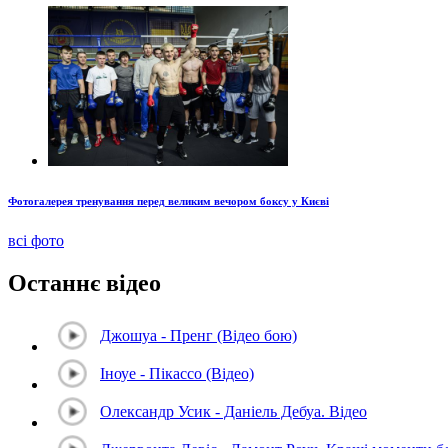
Фотогалерея тренування перед великим вечором боксу у Києві
всі фото
Останнє відео
Джошуа - Пренг (Відео бою)
Іноуе - Пікассо (Відео)
Олександр Усик - Даніель Дебуа. Відео