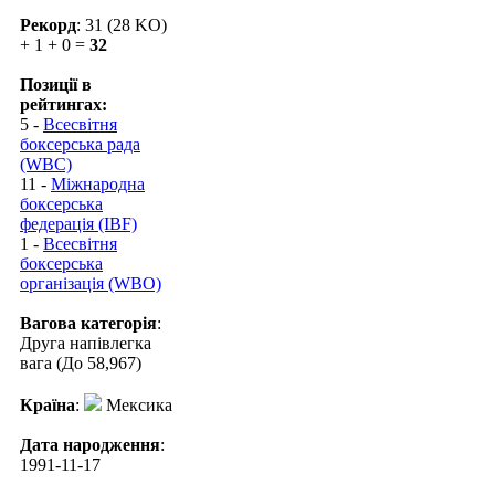
Рекорд
: 31 (28 KO)
+ 1 + 0 =
32
Позиції в
рейтингах:
5 -
Всесвітня
боксерська рада
(WBC)
11 -
Міжнародна
боксерська
федерація (IBF)
1 -
Всесвітня
боксерська
організація (WBO)
Вагова категорія
:
Друга напівлегка
вага (До 58,967)
Країна
:
Мексика
Дата народження
:
1991-11-17