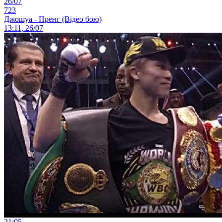
26/07
723
Джошуа - Пренг (Відео бою)
13:11, 26/07
21:05