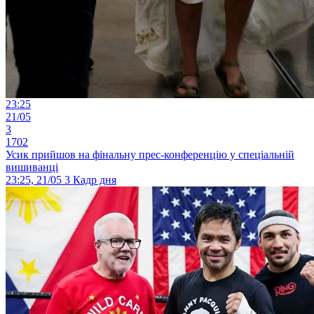
23:25
21/05
3
1702
Усик прийшов на фінальну прес-конференцію у спеціальній
вишиванці
23:25, 21/05
3
Кадр дня