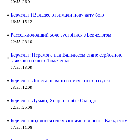
20:55, 26.01
»
Берчельт і Вальдес отримали нову дату бою
16:55, 15.12
»
Рассел-молодший хоче зустрітися з Берчельтом
22:55, 28.10
Берчельт: Перемога над Вальдесом стане серйозною
»
заявкою на бій з Ломаченко
07:55, 13.09
»
Берчельт: Лопеса не варто списувати з рахунків
23:55, 12.09
»
Берчельт: Думаю, Херрінг поб'є Окендо
22:55, 25.08
»
Берчельт поділився очікуваннями від бою з Вальдесом
07:55, 11.08