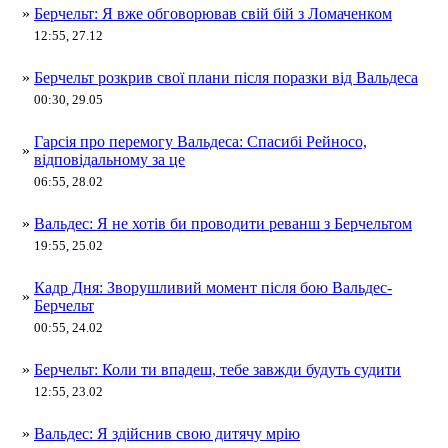
»
Берчельт: Я вже обговорював свій бій з Ломаченком
12:55, 27.12
»
Берчельт розкрив свої плани після поразки від Вальдеса
00:30, 29.05
Гарсія про перемогу Вальдеса: Спасибі Рейносо,
»
відповідальному за це
06:55, 28.02
»
Вальдес: Я не хотів би проводити реванш з Берчельтом
19:55, 25.02
Кадр Дня: Зворушливий момент після бою Вальдес-
»
Берчельт
00:55, 24.02
»
Берчельт: Коли ти впадеш, тебе завжди будуть судити
12:55, 23.02
»
Вальдес: Я здійснив свою дитячу мрію