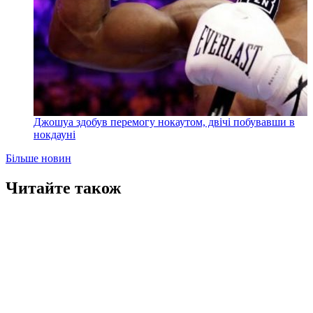
Джошуа здобув перемогу нокаутом, двічі побувавши в
нокдауні
Більше новин
Читайте також