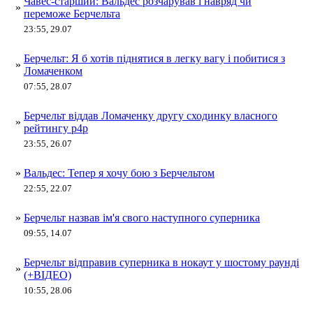
Чавес-старший: Вальдес розчарував і навряд чи
»
переможе Берчельта
23:55, 29.07
Берчельт: Я б хотів піднятися в легку вагу і побитися з
»
Ломаченком
07:55, 28.07
Берчельт віддав Ломаченку другу сходинку власного
»
рейтингу р4р
23:55, 26.07
»
Вальдес: Тепер я хочу бою з Берчельтом
22:55, 22.07
»
Берчельт назвав ім'я свого наступного суперника
09:55, 14.07
Берчельт відправив суперника в нокаут у шостому раунді
»
(+ВІДЕО)
10:55, 28.06