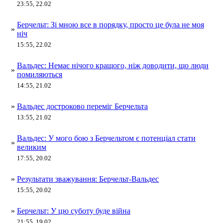
23:55, 22.02
Берчельт: Зі мною все в порядку, просто це була не моя
»
ніч
15:55, 22.02
Вальдес: Немає нічого кращого, ніж доводити, що люди
»
помиляються
14:55, 21.02
»
Вальдес достроково переміг Берчельта
13:55, 21.02
Вальдес: У мого бою з Берчельтом є потенціал стати
»
великим
17:55, 20.02
»
Результати зважування: Берчельт-Вальдес
15:55, 20.02
»
Берчельт: У цю суботу буде війна
21:55, 19.02