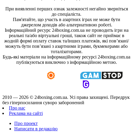
При виявленні перших ознак залежності негайно зверніться
до спеціаліста.
Пам'ятайте, що участь в азартних іграх не може бути
джерелом доходів або альтернативою роботі.
Інформаційний ресурс 24boxing.com.ua не проводить ігри на
реальні та/або віртуальні гроші, також сайт не приймає в
жодній формі оплату ставок та/інших платежів, які пов’язані/
можуть бути пов’язані з азартними іграми, букмекерами або
тоталізаторами.
Будь-які матеріали на інформаційному ресурсі 24boxing.com.ua
публікуються виключно з інформаційною метою.
2010 — 2026 ©
24boxing.com.ua.
Усi права захищенi. Передрук
без гіперпосилання суворо заборонений
Про нас
Реклама на сайті
Про проект
Написати в редакцію