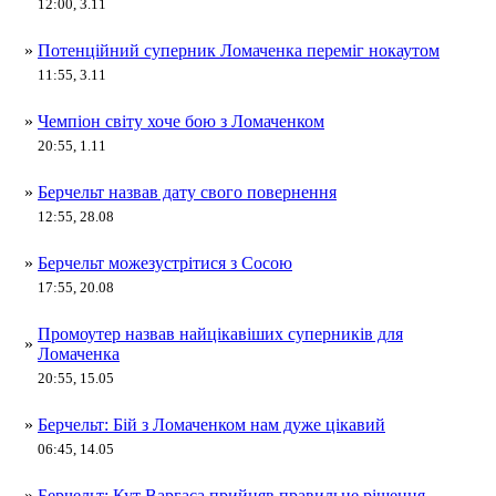
12:00, 3.11
»
Потенційний суперник Ломаченка переміг нокаутом
11:55, 3.11
»
Чемпіон світу хоче бою з Ломаченком
20:55, 1.11
»
Берчельт назвав дату свого повернення
12:55, 28.08
»
Берчельт можезустрітися з Сосою
17:55, 20.08
Промоутер назвав найцікавіших суперників для
»
Ломаченка
20:55, 15.05
»
Берчельт: Бій з Ломаченком нам дуже цікавий
06:45, 14.05
»
Берчельт: Кут Варгаса прийняв правильне рішення