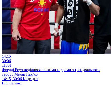
14:15
30/06
11351
Фредді Роуч поділився свіжими кадрами з тренувального
табору Менні Пак’яо
14:15, 30/06
Кадр дня
Всі новини