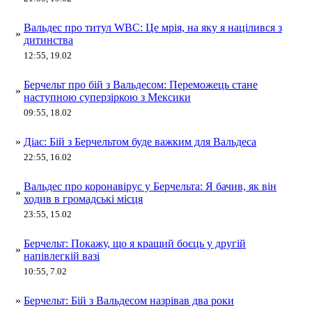
Вальдес про титул WBC: Це мрія, на яку я націлився з
»
дитинства
12:55, 19.02
Берчельт про бій з Вальдесом: Переможець стане
»
наступною суперзіркою з Мексики
09:55, 18.02
»
Діас: Бій з Берчельтом буде важким для Вальдеса
22:55, 16.02
Вальдес про коронавірус у Берчельта: Я бачив, як він
»
ходив в громадські місця
23:55, 15.02
Берчельт: Покажу, що я кращий боєць у другій
»
напівлегкій вазі
10:55, 7.02
»
Берчельт: Бій з Вальдесом назрівав два роки