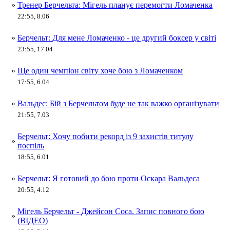
»
Тренер Берчельта: Мігель планує перемогти Ломаченка
22:55, 8.06
»
Берчельт: Для мене Ломаченко - це другий боксер у світі
23:55, 17.04
»
Ще один чемпіон світу хоче бою з Ломаченком
17:55, 6.04
»
Вальдес: Бій з Берчельтом буде не так важко організувати
21:55, 7.03
Берчельт: Хочу побити рекорд із 9 захистів титулу
»
поспіль
18:55, 6.01
»
Берчельт: Я готовий до бою проти Оскара Вальдеса
20:55, 4.12
Мігель Берчельт - Джейсон Соса. Запис повного бою
»
(ВІДЕО)