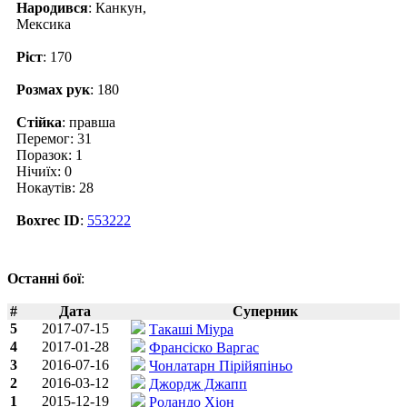
Народився
: Канкун,
Мексика
Ріст
: 170
Розмах рук
: 180
Стійка
: правша
Перемог: 31
Поразок: 1
Нічиїх: 0
Нокаутів: 28
Boxrec ID
:
553222
Останні бої
:
#
Дата
Суперник
5
2017-07-15
Такаші Міура
4
2017-01-28
Франсіско Варгас
3
2016-07-16
Чонлатарн Пірійяпіньо
2
2016-03-12
Джордж Джапп
1
2015-12-19
Роландо Хіон