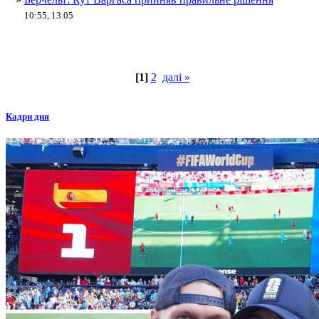
10:55, 13.05
[1]
2
далі »
Кадри дня