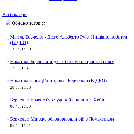
Всі боксери
Облако тегов ::
Мігель Берчельт
Мігель Берчельт - Дієго Альберто Руїс. Нищівне побиття
»
(ВІДЕО)
15:25, 15.10
»
Накатіла: Берчельт під час бою мене просто боявся
12:55, 1.04
»
Накатіла сенсаційно здолав Берчельта (ВІДЕО)
20:55, 27.03
»
Берчельт: В мене був чудовий спаринг з Хейні
06:45, 26.03
»
Берчельт: Ми вже обговорювали бій з Ломаченком
06:45, 11.01