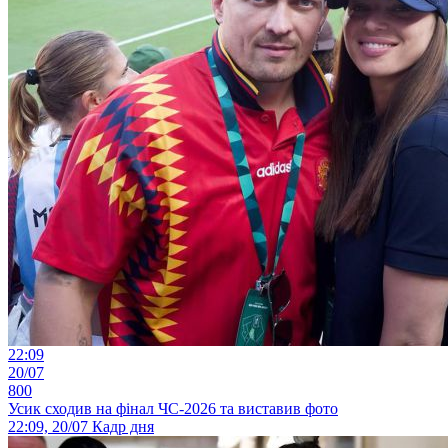
22:09
20/07
800
Усик сходив на фінал ЧС-2026 та виставив фото
22:09, 20/07
Кадр дня