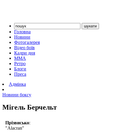
Головна
Новини
Фотогалерея
Відео боїв
Кадри дня
ММА
Ретро
Блоги
Преса
Адмінка
Новини боксу
Мігель Берчельт
Прізвисько
:
"Alacran"