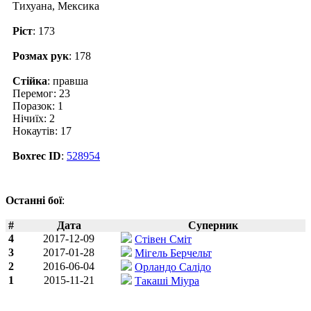
Тихуана, Мексика
Ріст
: 173
Розмах рук
: 178
Стійка
: правша
Перемог: 23
Поразок: 1
Нічиїх: 2
Нокаутів: 17
Boxrec ID
:
528954
Останні бої
:
#
Дата
Суперник
4
2017-12-09
Стівен Сміт
3
2017-01-28
Мігель Берчельт
2
2016-06-04
Орландо Салідо
1
2015-11-21
Такаші Міура