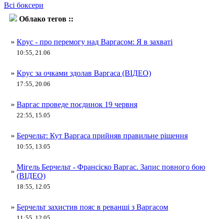
Всі боксери
Облако тегов ::
Франсіско Варгас
»
Крус - про перемогу над Варгасом: Я в захваті
10:55, 21.06
»
Крус за очками здолав Варгаса (ВІДЕО)
17:55, 20.06
»
Варгас проведе поєдинок 19 червня
22:55, 15.05
»
Берчельт: Кут Варгаса прийняв правильне рішення
10:55, 13.05
Мігель Берчельт - Франсіско Варгас. Запис повного бою
»
(ВІДЕО)
18:55, 12.05
»
Берчельт захистив пояс в реванші з Варгасом
11:55, 12.05