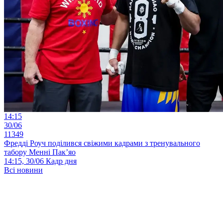
14:15
30/06
11349
Фредді Роуч поділився свіжими кадрами з тренувального
табору Менні Пак’яо
14:15, 30/06
Кадр дня
Всі новини