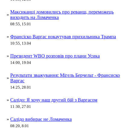
Максиканці домовились про реванш, переможець
»
виходить на Ломаченка
08:55, 15.01
»
Франсіско Варгас нокаутував прихильника Трампа
10:55, 13.04
»
Президент WBO розповів про плани Усика
14:00, 19.04
Результати зважування: Мігель Берчельт - Франсиско
»
Варгас
14:25, 28.01
»
Салідо: Я хочу наш другий бій з Варгасом
11:30, 27.01
»
Салідо вибирає не Ломаченка
08:20, 8.01