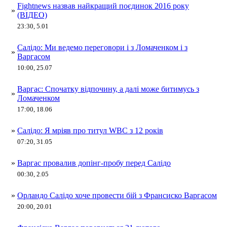
Fightnews назвав найкращий поєдинок 2016 року
»
(ВІДЕО)
23:30, 5.01
Салідо: Ми ведемо переговори і з Ломаченком і з
»
Варгасом
10:00, 25.07
Варгас: Спочатку відпочину, а далі може битимусь з
»
Ломаченком
17:00, 18.06
»
Салідо: Я мріяв про титул WBC з 12 років
07:20, 31.05
»
Варгас провалив допінг-пробу перед Салідо
00:30, 2.05
»
Орландо Салідо хоче провести бій з Франсиско Варгасом
20:00, 20.01