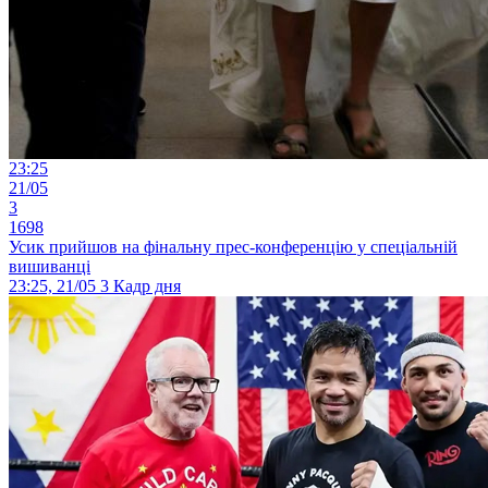
23:25
21/05
3
1698
Усик прийшов на фінальну прес-конференцію у спеціальній
вишиванці
23:25, 21/05
3
Кадр дня