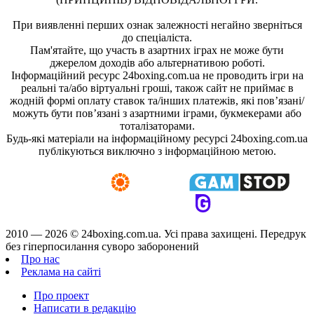
При виявленні перших ознак залежності негайно зверніться
до спеціаліста.
Пам'ятайте, що участь в азартних іграх не може бути
джерелом доходів або альтернативою роботі.
Інформаційний ресурс 24boxing.com.ua не проводить ігри на
реальні та/або віртуальні гроші, також сайт не приймає в
жодній формі оплату ставок та/інших платежів, які пов’язані/
можуть бути пов’язані з азартними іграми, букмекерами або
тоталізаторами.
Будь-які матеріали на інформаційному ресурсі 24boxing.com.ua
публікуються виключно з інформаційною метою.
2010 — 2026 ©
24boxing.com.ua.
Усi права захищенi. Передрук
без гіперпосилання суворо заборонений
Про нас
Реклама на сайті
Про проект
Написати в редакцію