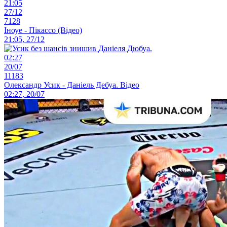
21:05
27/12
7128
Іноуе - Пікассо (Відео)
21:05, 27/12
02:27
20/07
11183
Олександр Усик - Даніель Дебуа. Відео
02:27, 20/07