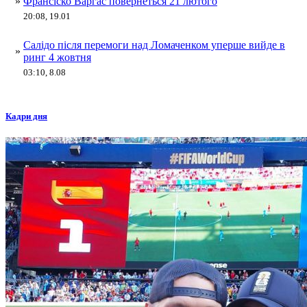
»
Франсіско Варгас повернеться 21 лютого
20:08, 19.01
Салідо після перемоги над Ломаченком уперше вийде в
»
ринг 4 жовтня
03:10, 8.08
Кадри дня