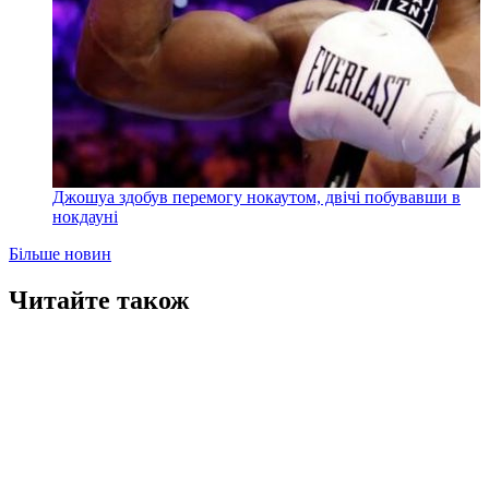
Джошуа здобув перемогу нокаутом, двічі побувавши в
нокдауні
Більше новин
Читайте також