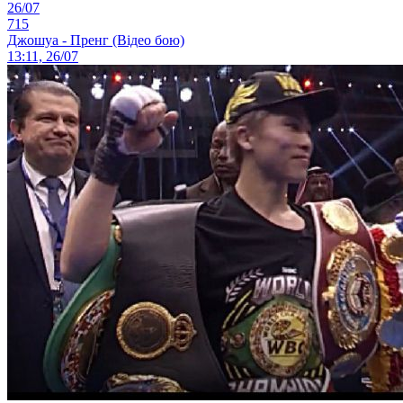
26/07
715
Джошуа - Пренг (Відео бою)
13:11, 26/07