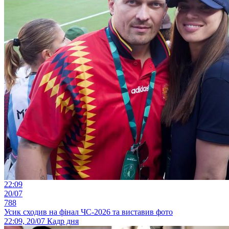
22:09
20/07
788
Усик сходив на фінал ЧС-2026 та виставив фото
22:09, 20/07
Кадр дня