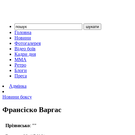
Головна
Новини
Фотогалерея
Відео боїв
Кадри дня
ММА
Ретро
Блоги
Преса
Адмінка
Новини боксу
Франсіско Варгас
Прізвисько
: ""