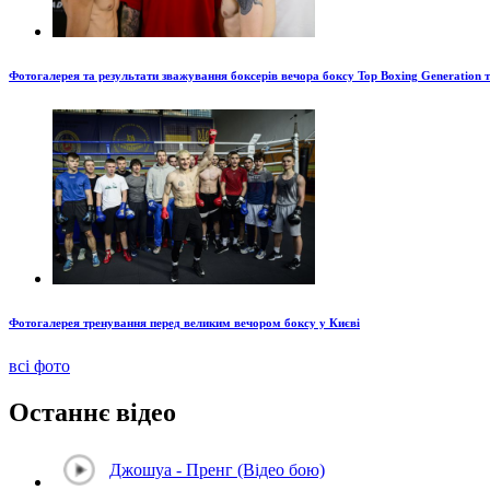
Фотогалерея та результати зважування боксерів вечора боксу Top Boxing Generation 
Фотогалерея тренування перед великим вечором боксу у Києві
всі фото
Останнє відео
Джошуа - Пренг (Відео бою)