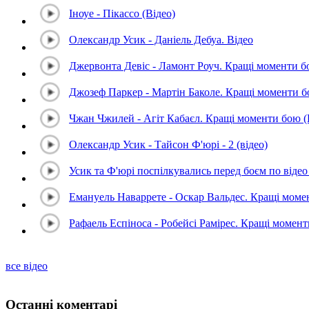
Іноуе - Пікассо (Відео)
Олександр Усик - Даніель Дебуа. Відео
Джервонта Девіс - Ламонт Роуч. Кращі моменти 
Джозеф Паркер - Мартін Баколе. Кращі моменти 
Чжан Чжилей - Агіт Кабаєл. Кращі моменти бою 
Олександр Усик - Тайсон Ф'юрі - 2 (відео)
Усик та Ф'юрі поспілкувались перед боєм по відео 
Емануель Наваррете - Оскар Вальдес. Кращі мом
Рафаель Еспіноса - Робейсі Рамірес. Кращі момен
все відео
Останні коментарі