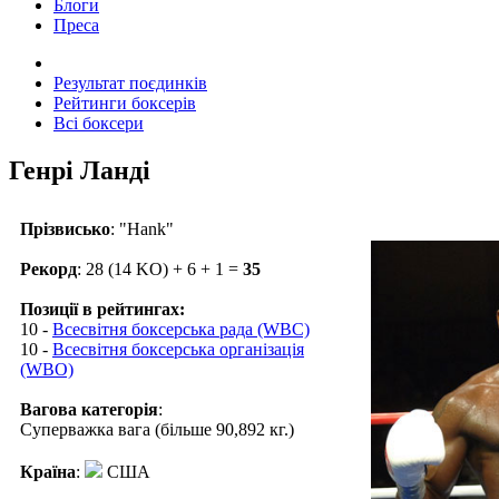
Блоги
Преса
Результат поєдинків
Рейтинги боксерів
Всі боксери
Генрі Ланді
Прізвисько
: "Hank"
Рекорд
: 28 (14 KO) + 6 + 1 =
35
Позиції в рейтингах:
10 -
Всесвітня боксерська рада (WBC)
10 -
Всесвітня боксерська організація
(WBO)
Вагова категорія
:
Суперважка вага (більше 90,892 кг.)
Країна
:
США