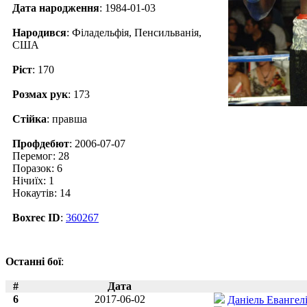
Дата народження
: 1984-01-03
Народився
: Філадельфія, Пенсильванія,
США
Ріст
: 170
Розмах рук
: 173
Стійка
: правша
Профдебют
: 2006-07-07
Перемог: 28
Поразок: 6
Нічиїх: 1
Нокаутів: 14
Boxrec ID
:
360267
Останні бої
:
#
Дата
6
2017-06-02
Даніель Евангелі