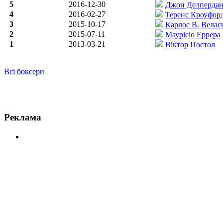
5
2016-12-30
Джон Делпердан
4
2016-02-27
Теренс Кроуфор
3
2015-10-17
Карлос В. Велас
2
2015-07-11
Маурісіо Еррера
1
2013-03-21
Віктор Постол
Всі боксери
Новини по Генрі Ланді
Реклама