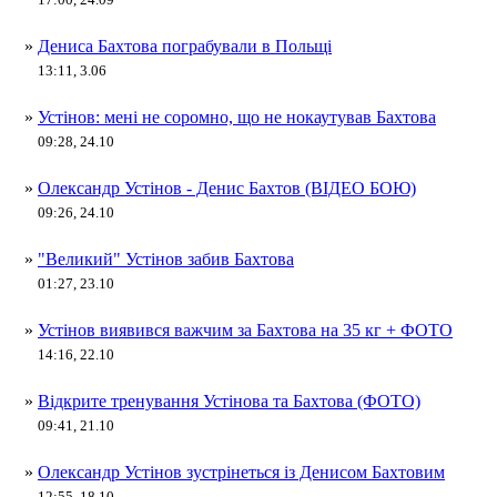
»
Дениса Бахтова пограбували в Польщі
13:11, 3.06
»
Устінов: мені не соромно, що не нокаутував Бахтова
09:28, 24.10
»
Олександр Устінов - Денис Бахтов (ВІДЕО БОЮ)
09:26, 24.10
»
"Великий" Устінов забив Бахтова
01:27, 23.10
»
Устінов виявився важчим за Бахтова на 35 кг + ФОТО
14:16, 22.10
»
Відкрите тренування Устінова та Бахтова (ФОТО)
09:41, 21.10
»
Олександр Устінов зустрінеться із Денисом Бахтовим
12:55, 18.10