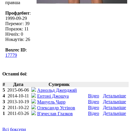
правша
Профдебют
:
1999-09-29
Перемог: 39
Поразок: 11
Нічиїх: 0
Нокаутів: 26
Boxrec ID
:
17779
Останні бої
:
#
Дата
Суперник
5
2015-06-06
Арнольд Джерджяй
4
2014-10-11
Відео
Детальніше
Ентоні Джошуа
3
2013-10-19
Відео
Детальніше
Мануель Чарр
2
2011-10-22
Відео
Детальніше
Олександр Устінов
1
2011-03-26
Відео
Детальніше
В'ячеслав Глазков
Всі боксери