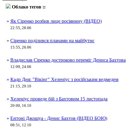
Облако тегов ::
Денис Бахтов
»
Як Сіренко розбив лице росіянину (ВІДЕО)
22:55, 28.06
»
Сіренко поділився планами на майбутнє
15:55, 26.06
»
Владислав Сіренко достроково переміг Дениса Бахтова
12:09, 24.06
»
Кадр Дня: "Вікінг" Хеленіус з російським ведмедем
21:15, 29.10
»
Хеленіус проведе бій з Бахтовим 15 листопада
20:00, 16.10
»
Ентоні Джошуа - Денис Бахтов (ВІДЕО БОЮ)
08:51, 12.10