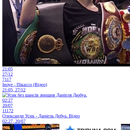
21:05
27/12
7117
Іноуе - Пікассо (Відео)
21:05, 27/12
02:27
20/07
11172
Олександр Усик - Даніель Дебуа. Відео
02:27, 20/07