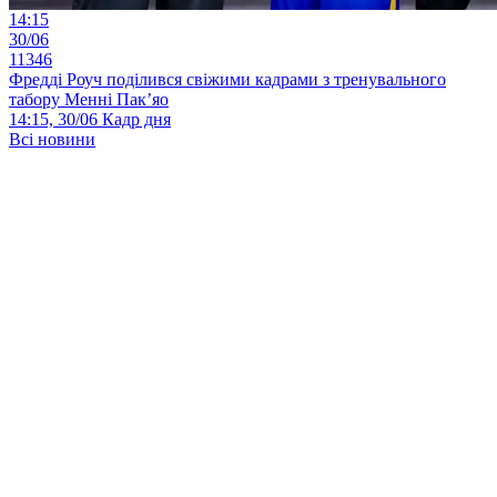
14:15
30/06
11346
Фредді Роуч поділився свіжими кадрами з тренувального
табору Менні Пак’яо
14:15, 30/06
Кадр дня
Всі новини