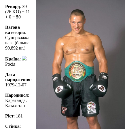
Рекорд
: 39
(26 KO) + 11
+ 0 =
50
Вагова
категорія
:
Суперважка
вага (більше
90,892 кг.)
Країна
:
Росія
Дата
народження
:
1979-12-07
Народився
:
Караганда,
Казахстан
Ріст
: 181
Стійка
: