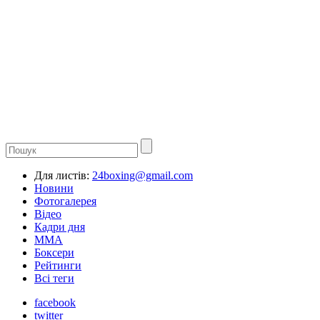
Для листів:
24boxing@gmail.com
Новини
Фотогалерея
Відео
Кадри дня
ММА
Боксери
Рейтинги
Всі теги
facebook
twitter