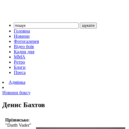
Головна
Новини
Фотогалерея
Відео боїв
Кадри дня
ММА
Ретро
Блоги
Преса
Адмінка
Новини боксу
Денис Бахтов
Прізвисько
:
"Darth Vader"