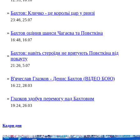
»
Бахтов: Кличко - це корольі цар у ринзі
23:46, 25.07
»
Бахтов оцінив шанси Чагаєва та Повєткіна
16:48, 16.07
Бахтов: навіть стероїди не врятують Повєткіна від
»
нокауту
21:26, 5.07
»
В'ячеслав Глазков - Денис Бахтов (ВІДЕО БОЮ)
16:22, 28.03
»
Глазков здобув перемогу над Бахтовим
19:24, 26.03
Кадри дня