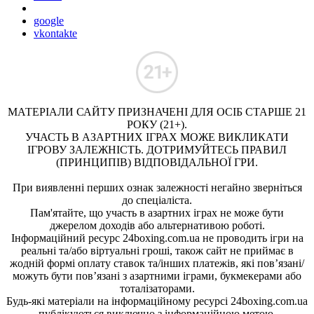
google
vkontakte
МАТЕРІАЛИ САЙТУ ПРИЗНАЧЕНІ ДЛЯ ОСІБ СТАРШЕ 21
РОКУ (21+).
УЧАСТЬ В АЗАРТНИХ ІГРАХ МОЖЕ ВИКЛИКАТИ
ІГРОВУ ЗАЛЕЖНІСТЬ. ДОТРИМУЙТЕСЬ ПРАВИЛ
(ПРИНЦИПІВ) ВІДПОВІДАЛЬНОЇ ГРИ.
При виявленні перших ознак залежності негайно зверніться
до спеціаліста.
Пам'ятайте, що участь в азартних іграх не може бути
джерелом доходів або альтернативою роботі.
Інформаційний ресурс 24boxing.com.ua не проводить ігри на
реальні та/або віртуальні гроші, також сайт не приймає в
жодній формі оплату ставок та/інших платежів, які пов’язані/
можуть бути пов’язані з азартними іграми, букмекерами або
тоталізаторами.
Будь-які матеріали на інформаційному ресурсі 24boxing.com.ua
публікуються виключно з інформаційною метою.