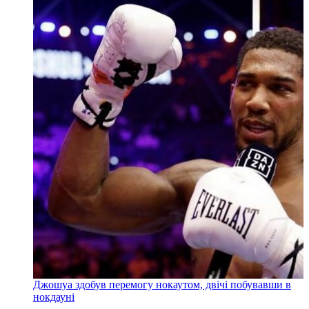
Джошуа здобув перемогу нокаутом, двічі побувавши в
нокдауні