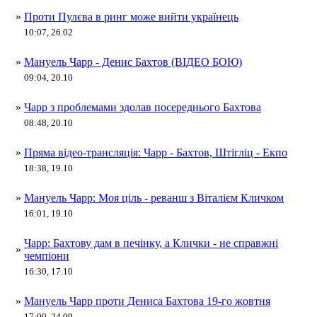
»
Проти Пулєва в ринг може вийти українець
10:07, 26.02
»
Мануель Чарр - Денис Бахтов (ВІДЕО БОЮ)
09:04, 20.10
»
Чарр з проблемами здолав посереднього Бахтова
08:48, 20.10
»
Пряма відео-трансляція: Чарр - Бахтов, Штігліц - Екпо
18:38, 19.10
»
Мануель Чарр: Моя ціль - реванш з Віталієм Кличком
16:01, 19.10
Чарр: Бахтову дам в печінку, а Клички - не справжні
»
чемпіони
16:30, 17.10
»
Мануель Чарр проти Дениса Бахтова 19-го жовтня
17:00, 24.09