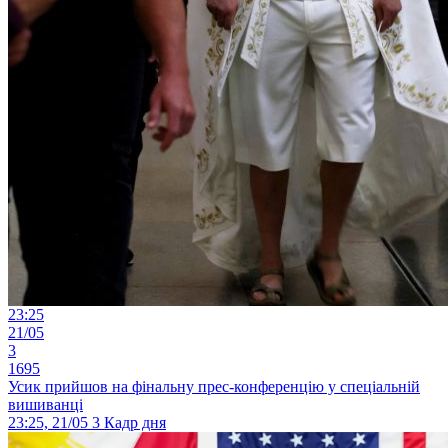
23:25
21/05
3
1695
Усик прийшов на фінальну прес-конференцію у спеціальній
вишиванці
23:25, 21/05
3
Кадр дня