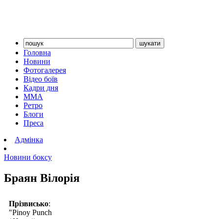
Головна
Новини
Фотогалерея
Відео боїв
Кадри дня
ММА
Ретро
Блоги
Преса
Адмінка
Новини боксу
Браян Вілорія
Прізвисько
:
"Pinoy Punch