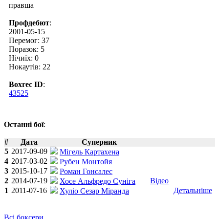
правша
Профдебют
:
2001-05-15
Перемог: 37
Поразок: 5
Нічиїх: 0
Нокаутів: 22
Boxrec ID
:
43525
Останні бої
:
#
Дата
Суперник
5
2017-09-09
Мігель Картахена
4
2017-03-02
Рубен Монтойя
3
2015-10-17
Роман Гонсалес
2
2014-07-19
Відео
Хосе Альфредо Суніга
1
2011-07-16
Детальніше
Хуліо Сезар Міранда
Всі боксери