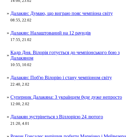
14:00, 23.02
»
Далакян: Думаю, що виграю пояс чемпіона світу
08:55, 22.02
»
Далакян: Налаштований на 12 раундів
17:55, 21.02
Кадр Дня. Вілорія готується до чемпіонського бою з
»
Далакяном
10:55, 10.02
»
Далакян: Поб'ю Вілорію і стану чемпіоном світу
22:40, 2.02
»
Суперник Далакяна: З українцем буде дуже непросто
12:00, 2.02
»
Далакян зустрінеться з Віллорією 24 лютого
21:20, 4.01
»
Роман Гонсалес вирішив побити Марчіано і Мейвезера