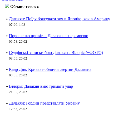
Облако тегов ::
Браян Вілорія
»
Далакян: Поїду боксувати хоч в Японію, хоч в Америку
07:20, 1.03
»
Порошенко привітав Далакяна з перемогою
09:58, 26.02
»
Суддівські записки бою Далакян - Вілорія (+ФОТО)
08:55, 26.02
»
Кадр Дня. Криваве обличчя жертви Далакяна
00:55, 26.02
»
Вілорія: Далакян вміє тримати удар
21:55, 25.02
»
Далакян: Гордий представляти Україну
12:55, 25.02