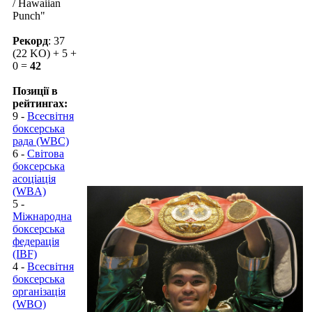
/ Hawaiian
Punch"
Рекорд
: 37
(22 KO) + 5 +
0 =
42
Позиції в
рейтингах:
9 -
Всесвітня
боксерська
рада (WBC)
6 -
Світова
боксерська
асоціація
(WBA)
5 -
Міжнародна
боксерська
федерація
(IBF)
4 -
Всесвітня
боксерська
організація
(WBO)