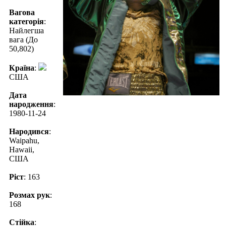
Вагова
категорія
:
Найлегша
вага (До
50,802)
Країна
:
США
Дата
народження
:
1980-11-24
Народився
:
Waipahu,
Hawaii,
США
Ріст
: 163
Розмах рук
:
168
Стійка
: