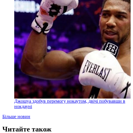
Джошуа здобув перемогу нокаутом, двічі побувавши в
нокдауні
Більше новин
Читайте також