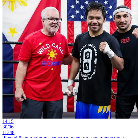
14:15
30/06
11348
Фредді Роуч поділився свіжими кадрами з тренувального