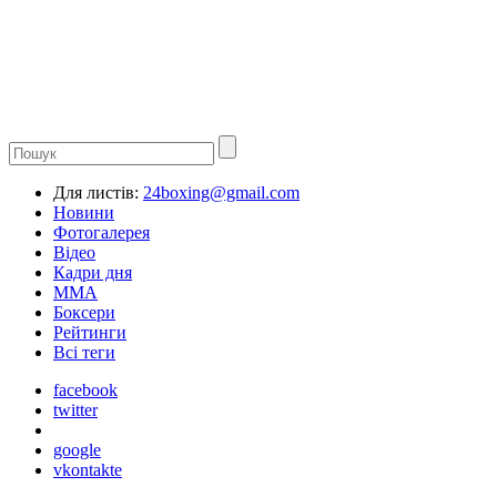
Для листів:
24boxing@gmail.com
Новини
Фотогалерея
Відео
Кадри дня
ММА
Боксери
Рейтинги
Всі теги
facebook
twitter
google
vkontakte