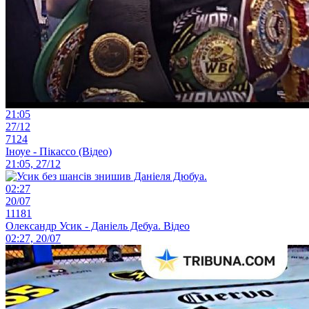
21:05
27/12
7124
Іноуе - Пікассо (Відео)
21:05, 27/12
02:27
20/07
11181
Олександр Усик - Даніель Дебуа. Відео
02:27, 20/07