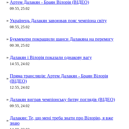
»
Артем Далакян - Браян Вілорія (ВІДЕО)
09:55, 25.02
»
Українець Далакян завоював пояс чемпіона світу
08:55, 25.02
»
Букмекери покращили шанси Далакяна на перемогу
00:30, 25.02
»
Далакян і Вілорія показали однакову вагу
14:55, 24.02
Пряма трансляція: Артем Далакян - Браян Вілорія
»
(ВІДЕО)
12:55, 24.02
»
Далакян виграв чемпіонську битву поглядів (ВІДЕО)
09:55, 24.02
Далакян: Те, що мені треба знати про Вілорію, я вже
»
знаю