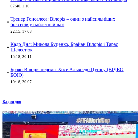
07:40, 1.10
Тренер Гонсалеса: Вілорія – один з найсильніших
»
боксерів у найлегшій вазі
22:15, 17.08
Кадр Дня: Микола Буценко, Брайан Вілорія і Тарас
»
Шелестюк
15:18, 20.11
Браян Вілорія переміг Хосе Альвредо Цунігу (ВІДЕО
»
БОЮ)
10:18, 20.07
Кадри дня