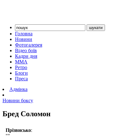
Головна
Новини
Фотогалерея
Відео боїв
Кадри дня
ММА
Ретро
Блоги
Преса
Адмінка
Новини боксу
Бред Соломон
Прізвисько
:
""