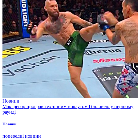
Новини
Макгрегор програв технічним нокаутом Голловею у першому
раунді
Новини
попередні новини