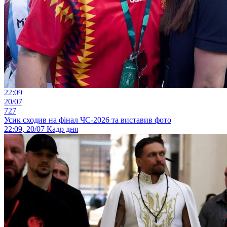
22:09
20/07
727
Усик сходив на фінал ЧС-2026 та виставив фото
22:09, 20/07
Кадр дня