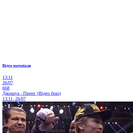
Відео матеріали
13:11
26/07
668
Джошуа - Пренг (Відео бою)
13:11, 26/07