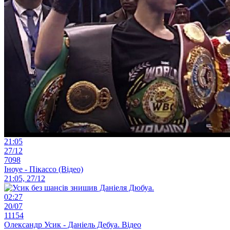
21:05
27/12
7098
Іноуе - Пікассо (Відео)
21:05, 27/12
02:27
20/07
11154
Олександр Усик - Даніель Дебуа. Відео