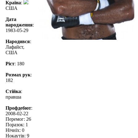
Країна
:
США
Дата
народження
:
1983-05-29
Народився
:
Лафайєт,
США
Ріст
: 180
Розмах рук
:
182
Стійка
:
правша
Профдебют
:
2008-02-22
Перемог: 26
Поразок: 1
Нічиїх: 0
Нокаутів: 9