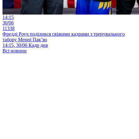
14:15
30/06
11338
Фредді Роуч поділився свіжими кадрами з тренувального
табору Менні Пак’яо
14:15, 30/06
Кадр дня
Всі новини