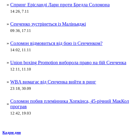
»
Спринг Ерісланді Лари проти Бредла Соломона
14:26, 7.11
»
Сенченко зустрінеться із Маліньяджі
09:36, 17.11
»
Соломон відмовиться від бою із Сенченком?
14:02, 11.11
»
Union boxing Promotion виборола право на бій Сенченка
12:11, 11.10
»
WBA вимагає від Сенченка вийти в ринг
23:18, 30.09
Соломон побив племінника Хопкінса, 45-річний МакКол
»
програв
12:42, 19.03
Кадри дня