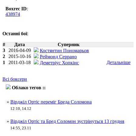
Boxrec ID
:
438974
Останні бої
:
#
Дата
Суперник
3
2016-04-09
Костянтин Пономарьов
2
2015-10-16
Реймонд Серрано
1
2011-03-18
Детальніше
Деметріус Хопкінс
Всі боксери
Облако тегов ::
Бред Соломон
»
Вірджіл Ортіс переміг Бреда Соломона
12:10, 14.12
»
Вірджіл Ортіс та Бред Соломон зустрінуться 13 грудня
14:55, 23.11