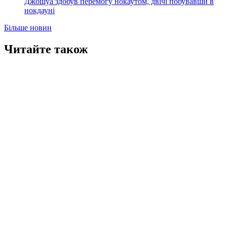
Джошуа здобув перемогу нокаутом, двічі побувавши в
нокдауні
Більше новин
Читайте також