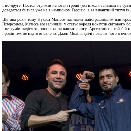
І по-друге, Постол отримав непогані гроші (які ніколи зайвими не бува
доведеться битися уже не з чемпіоном Гарсією, а за вакантний титул із
Ще два роки тому Лукаса Матіссе називали найстрашнішим панчером у
Пітерсоном, Матіссе возвеличили у статус короля нокаутів світового бок
і не зумів надіслати опонента на канвас рингу. Аргентинець той бій п
провів теж не надто впевнено. Джон Моліна двічі поваляв його в очному