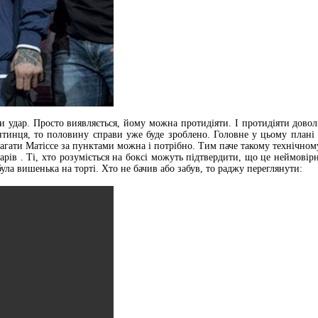
ли удар. Просто виявляється, йому можна протидіяти. І протидіяти дово
нтинця, то половину справи уже буде зроблено. Головне у цьому плані -
агати Матіссе за пунктами можна і потрібно. Тим паче такому технічном
арів . Ті, хто розуміється на боксі можуть підтвердити, що це неймовірн
була вишенька на торті. Хто не бачив або забув, то раджу переглянути: