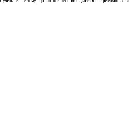
й учень. А все тому, що він повністю викладається на тренуваннях та