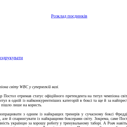
Розклад поєдинків
оздрукувати
она світу WBC у суперлегкій вазі.
 Постол отримав статус офіційного претендента на титул чемпіона світ
тул в одній із найконкурентніших категорій в боксі та ще й за найпрес
у пішло лише на користь.
попрацювати з одним із найкращих тренерів у сучасному боксі Фредді
і, але й спарингувати із найкращими боксерами світу. Зокрема, саме По
чність українцю за хорошу роботу у тренувальному таборі. А Роач наві