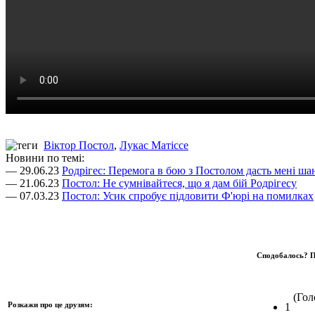
Віктор Постол
,
Лукас Матіссе
Новини по темі:
— 29.06.23
Родрігес: Перемога в бою з Постолом дасть мені ша
— 21.06.23
Постол: Не сумнівайтеся, що я дам бій Родрігесу
— 07.03.23
Постол: Усик спробує підловити Ф'юрі на помилках
Сподобалось? П
(Голо
Розкажи про це друзям:
1