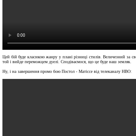
Цей бій буде класикою жанру у плані різниці стилів. Величезний за с
той і вийде переможцем дуелі. Сподіваємося, що це буде наш земляк.
Ну, і на завершення промо бою Постол - Матіссе від телеканалу HBO: