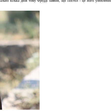
вально кілька днів тому Фредді заявив, що Постол - це його улюблени