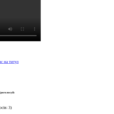
нс на титул
роголосуй:
сів: 3)