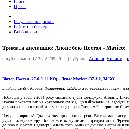
Блоги
Преса
Результат поєдинків
Рейтинги боксерів
Всі боксери
Тримати дистанцію: Анонс бою Постол - Матіссе
Опубліковано: 17:26, 25/09/2015 | Рубрика:
Анонси
,
Новини
|
р
Віктор Постол (27-0-0, 11 КО)
-
Лукас Матіссе (37-3-0, 34 КО)
StubHub Center, Карсон, Каліфорнія, США. Бій за вакантний титул чемпі
Побивши у травні 2014 року сильного турка Сельджука Айдина, Віктор
можна покласти чек на кругленьку суму і, що найголовніше, здобути ти
довелося трохи потерпіти. І у випадку з українським боксером, це йом
Чому на користь? Для початку, цих півтора роки Віктор мав змогу 
українському боксеру. Постол мав змогу не лише тренуватися із Фредд
до бою із Крісом Елджієрі. Більше того, Менні публічно висловив вдя