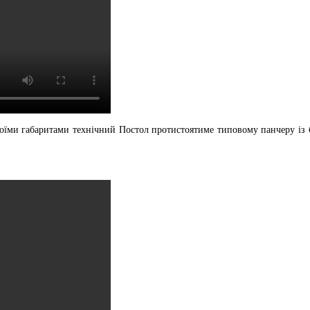
воїми габаритами технічний Постол протистоятиме типовому панчеру із б