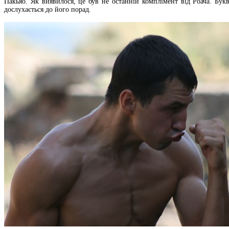
Пакьяо. Як виявилося, це був не останній комплімент від Роача. Бук
дослухається до його порад.