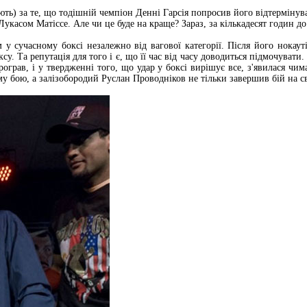
ють) за те, що тодішній чемпіон Денні Гарсія попросив його відтермінува
 Лукасом Матіссе. Але чи це буде на краще? Зараз, за кількадесят годин 
 сучасному боксі незалежно від вагової категорії. Після його нокаут
су. Та репутація для того і є, що її час від часу доводиться підмочувати
рограв, і у твердженні того, що удар у боксі вирішує все, з'явилася ч
 бою, а залізобородий Руслан Проводніков не тільки завершив бій на сво