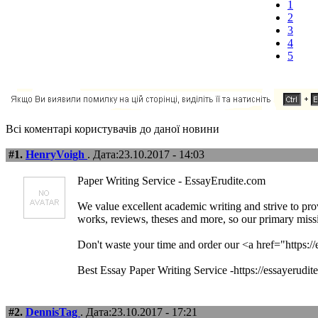
1
2
3
4
5
Всі коментарі користувачів до даної новини
#1.
HenryVoigh
. Дата:23.10.2017 - 14:03
Paper Writing Service - EssayErudite.com
We value excellent academic writing and strive to pr
works, reviews, theses and more, so our primary miss
Don't waste your time and order our <a href="https://
Best Essay Paper Writing Service -https://essayerudit
#2.
DennisTag
. Дата:23.10.2017 - 17:21