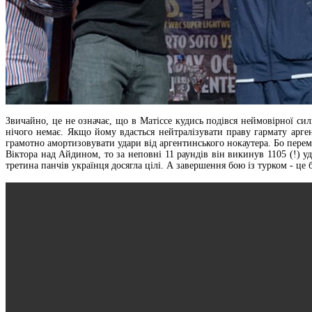
Звичайно, це не означає, що в Матіссе кудись подівся неймовірної си
нічого немає. Якщо йому вдасться нейтралізувати праву гармату арге
грамотно амортизовувати удари від аргентинського нокаутера. Бо перем
Віктора над Айдином, то за неповні 11 раундів він викинув 1105 (!) уд
третина панчів українця досягла цілі. А завершення бою із турком - це 