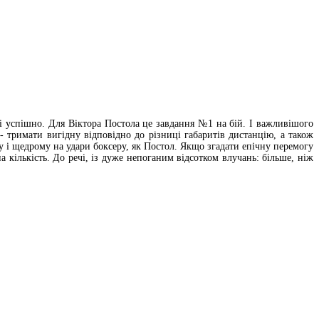
лі успішно. Для Віктора Постола це завдання №1 на бій. І важливішого
 тримати вигідну відповідно до різниці габаритів дистанцію, а також
у і щедрому на удари боксеру, як Постол. Якщо згадати епічну перемогу
а кількість. До речі, із дуже непоганим відсотком влучань: більше, ніж