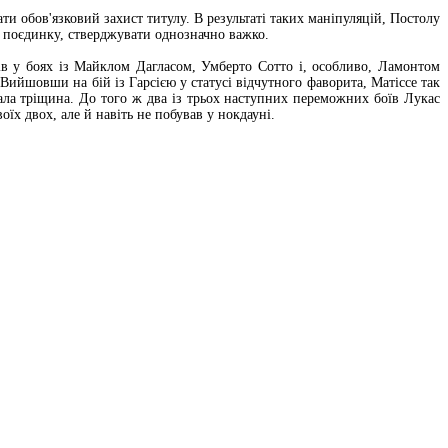
ти обов'язковий захист титулу. В результаті таких маніпуляцій, Постолу
до поєдинку, стверджувати однозначно важко.
ів у боях із Майклом Дагласом, Умберто Сотто і, особливо, Ламонтом
. Вийшовши на бій із Гарсією у статусі відчутного фаворита, Матіссе так
имала тріщина. До того ж два із трьох наступних переможних боїв Лукас
їх двох, але й навіть не побував у нокдауні.