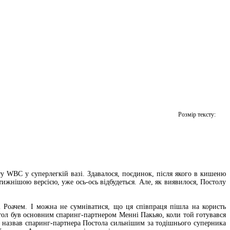
Розмір тексту:
у WBC у суперлегкій вазі. Здавалося, поєдинок, після якого в кишеню
тижнішою версією, уже ось-ось відбудеться. Але, як виявилося, Постолу
 Роачем. І можна не сумніватися, що ця співпраця пішла на користь
стол був основним спаринг-партнером Менні Пакьяо, коли той готувався
ть назвав спаринг-партнера Постола сильнішим за тодішнього суперника