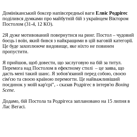
Домініканський боксер напівсередньої ваги
Елвіс Родрігес
поділився думками про майбутній бій з українцем Віктором
Постолом (31-4, 12 КО).
2Я дуже мотивований повернутися на ринг. Постол – чудовий
боєць і воїн, який бився з найкращими в цій ваговій категорії.
Це буде захоплююче видовище, яке ніхто не повинен
пропустити.
Я прийшов, щоб довести, що заслуговую на бій за титул.
Перемога над Постолом в ефектному стилі – це заява, що
дасть мені такий шанс. Я зобов'язаний перед собою, своєю
сім'єю та своєю країною перемогти. Це найважливіший
поєдинок у моїй кар'єрі", - сказав Родрігес в інтерв'ю
Boxing
Scene.
Додамо, бій Постола та Родрігеса заплановано на 15 липня в
Лас Вегасі.