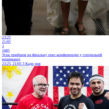
23:25
21/05
3
1685
Усик прийшов на фінальну прес-конференцію у спеціальній
вишиванці
23:25, 21/05
3
Кадр дня