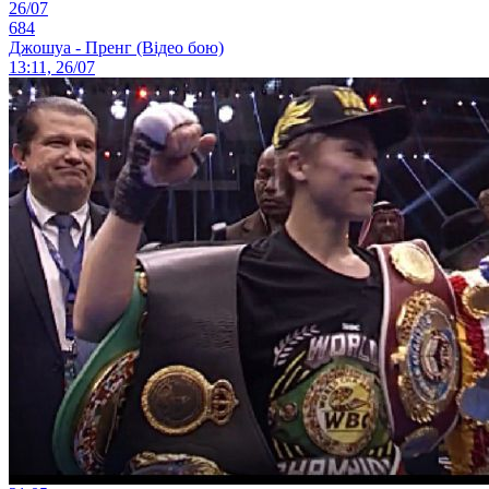
26/07
684
Джошуа - Пренг (Відео бою)
13:11, 26/07