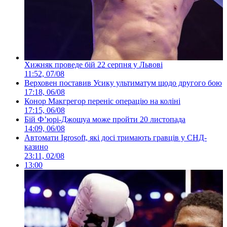
Хижняк проведе бій 22 серпня у Львові
11:52, 07/08
Верховен поставив Усику ультиматум щодо другого бою
17:18, 06/08
Конор Макгрегор переніс операцію на коліні
17:15, 06/08
Бій Ф’юрі-Джошуа може пройти 20 листопада
14:09, 06/08
Автомати Igrosoft, які досі тримають гравців у СНД-
казино
23:11, 02/08
13:00