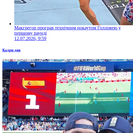
Макгрегор програв технічним нокаутом Голловею у
першому раунді
12.07.2026, 9:59
Кадри дня