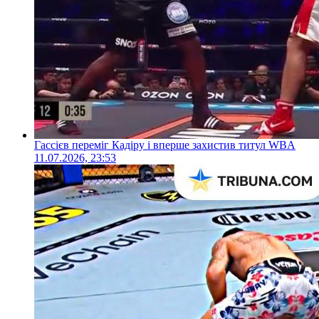
Гассієв переміг Кадіру і вперше захистив титул WBA
11.07.2026, 23:53