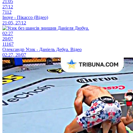
21:05
27/12
7112
Іноуе - Пікассо (Відео)
21:05, 27/12
02:27
20/07
11167
Олександр Усик - Даніель Дебуа. Відео
02:27, 20/07