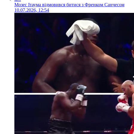
Мозес Ітаума відмовився битися з Френком Санчесом
10.07.2026, 12:54