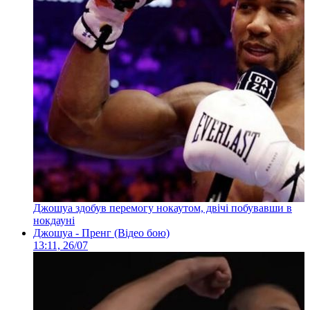
Джошуа здобув перемогу нокаутом, двічі побувавши в
нокдауні
Джошуа - Пренг (Відео бою)
13:11, 26/07