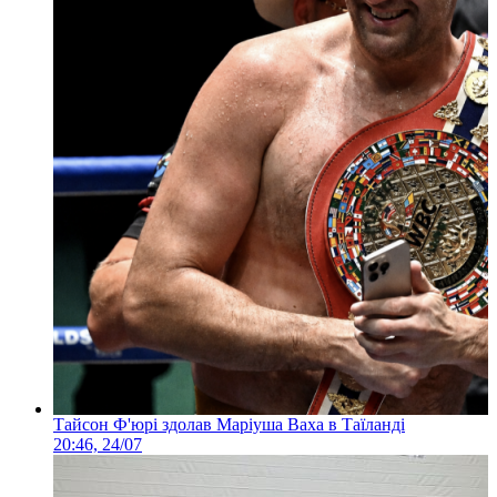
Тайсон Ф'юрі здолав Маріуша Ваха в Таїланді
20:46, 24/07