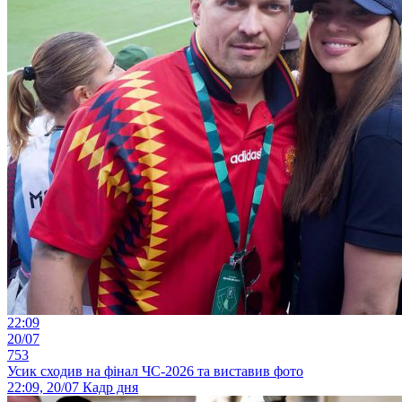
22:09
20/07
753
Усик сходив на фінал ЧС-2026 та виставив фото
22:09, 20/07
Кадр дня