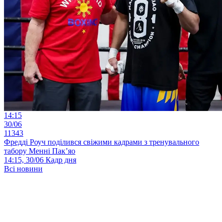
14:15
30/06
11343
Фредді Роуч поділився свіжими кадрами з тренувального
табору Менні Пак’яо
14:15, 30/06
Кадр дня
Всі новини