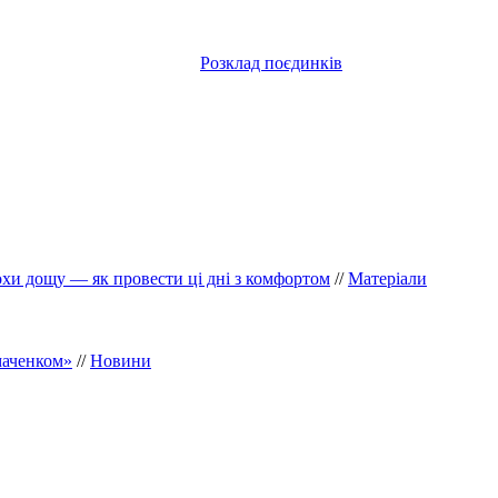
Розклад поєдинків
рохи дощу — як провести ці дні з комфортом
//
Матеріали
маченком»
//
Новини