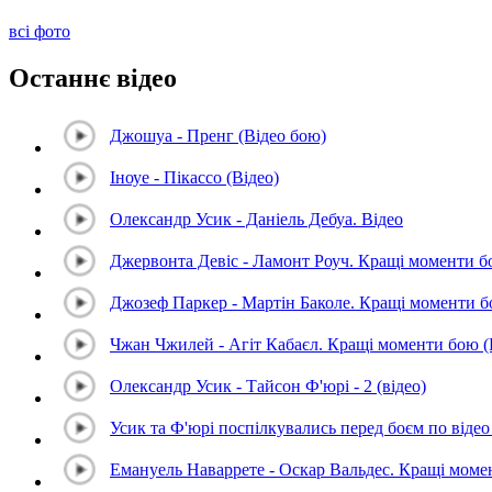
всі фото
Останнє відео
Джошуа - Пренг (Відео бою)
Іноуе - Пікассо (Відео)
Олександр Усик - Даніель Дебуа. Відео
Джервонта Девіс - Ламонт Роуч. Кращі моменти 
Джозеф Паркер - Мартін Баколе. Кращі моменти 
Чжан Чжилей - Агіт Кабаєл. Кращі моменти бою 
Олександр Усик - Тайсон Ф'юрі - 2 (відео)
Усик та Ф'юрі поспілкувались перед боєм по відео 
Емануель Наваррете - Оскар Вальдес. Кращі мом