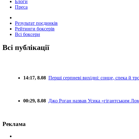
Блоги
Преса
Результат поєдинків
Рейтинги боксерів
Всі боксери
Всі публікації
14:17, 8.08
Перші серпневі вихідні: сонце, спека й т
00:29, 8.08
Джо Роган назвав Усика «гігантським Ло
Реклама