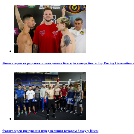
Фотогалерея та результати зважування боксерів вечора боксу Top Boxing Generation 
Фотогалерея тренування перед великим вечором боксу у Києві