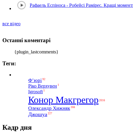
Рафаель Еспіноса - Робейсі Рамірес. Кращі момен
все відео
Останні коментарі
{plugin_lastcomments}
Теги:
Ф’юрі
92
1
Ріко Верхувен
1
Igrosoft
Конор Макгрегор
2016
Олександр Хижняк
166
Джошуа
227
Кадр дня