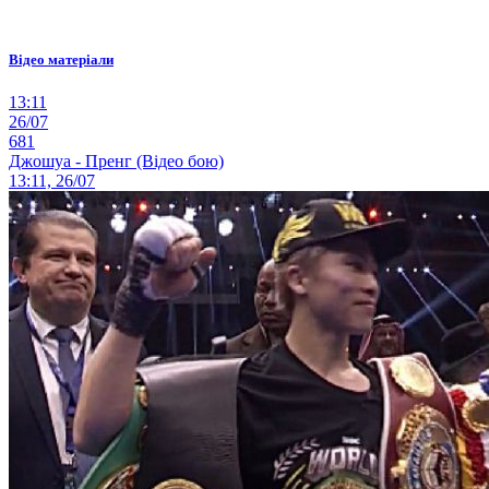
Відео матеріали
13:11
26/07
681
Джошуа - Пренг (Відео бою)
13:11, 26/07