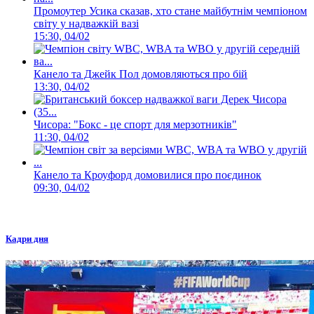
Промоутер Усика сказав, хто стане майбутнім чемпіоном
світу у надважкій вазі
15:30, 04/02
Канело та Джейк Пол домовляються про бій
13:30, 04/02
Чисора: "Бокс - це спорт для мерзотників"
11:30, 04/02
Канело та Кроуфорд домовилися про поєдинок
09:30, 04/02
Кадри дня