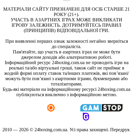
МАТЕРІАЛИ САЙТУ ПРИЗНАЧЕНІ ДЛЯ ОСІБ СТАРШЕ 21
РОКУ (21+).
УЧАСТЬ В АЗАРТНИХ ІГРАХ МОЖЕ ВИКЛИКАТИ
ІГРОВУ ЗАЛЕЖНІСТЬ. ДОТРИМУЙТЕСЬ ПРАВИЛ
(ПРИНЦИПІВ) ВІДПОВІДАЛЬНОЇ ГРИ.
При виявленні перших ознак залежності негайно зверніться
до спеціаліста.
Пам'ятайте, що участь в азартних іграх не може бути
джерелом доходів або альтернативою роботі.
Інформаційний ресурс 24boxing.com.ua не проводить ігри на
реальні та/або віртуальні гроші, також сайт не приймає в
жодній формі оплату ставок та/інших платежів, які пов’язані/
можуть бути пов’язані з азартними іграми, букмекерами або
тоталізаторами.
Будь-які матеріали на інформаційному ресурсі 24boxing.com.ua
публікуються виключно з інформаційною метою.
2010 — 2026 ©
24boxing.com.ua.
Усi права захищенi. Передрук