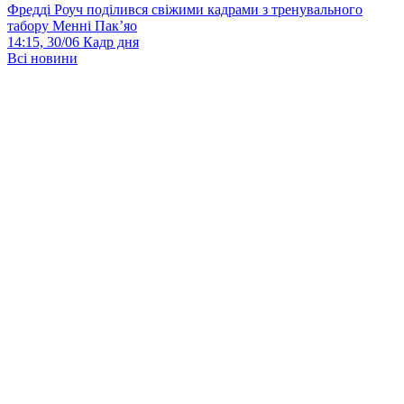
Фредді Роуч поділився свіжими кадрами з тренувального
табору Менні Пак’яо
14:15, 30/06
Кадр дня
Всі новини