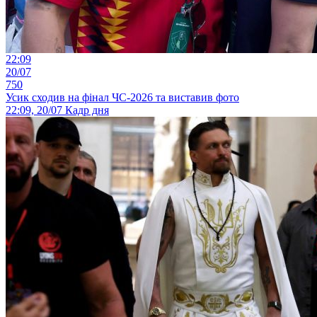
22:09
20/07
750
Усик сходив на фінал ЧС-2026 та виставив фото
22:09, 20/07
Кадр дня