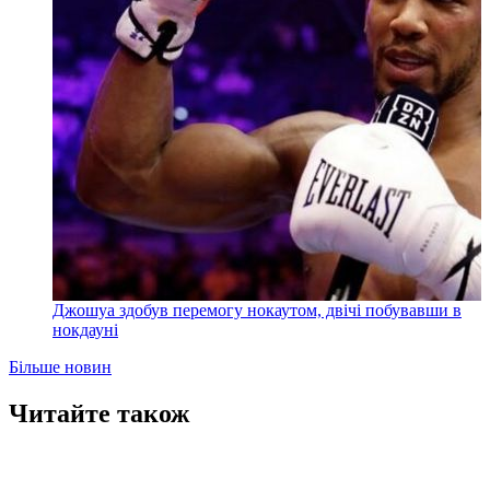
Джошуа здобув перемогу нокаутом, двічі побувавши в
нокдауні
Більше новин
Читайте також