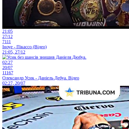
21:05
27/12
7111
Іноуе - Пікассо (Відео)
21:05, 27/12
02:27
20/07
11167
Олександр Усик - Даніель Дебуа. Відео
02:27, 20/07