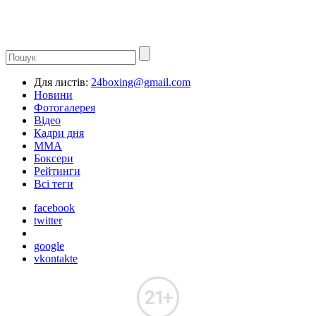
Для листів:
24boxing@gmail.com
Новини
Фотогалерея
Відео
Кадри дня
ММА
Боксери
Рейтинги
Всі теги
facebook
twitter
google
vkontakte