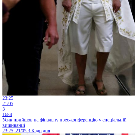
23:25
21/05
3
1684
Усик прийшов на фінальну прес-конференцію у спеціальній
вишиванці
23:25, 21/05
3
Кадр дня