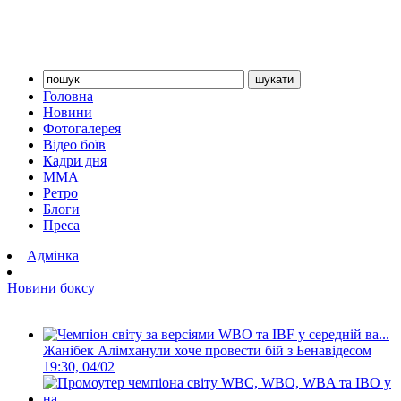
Головна
Новини
Фотогалерея
Відео боїв
Кадри дня
ММА
Ретро
Блоги
Преса
Адмінка
Новини боксу
Жанібек Алімханули хоче провести бій з Бенавідесом
19:30, 04/02