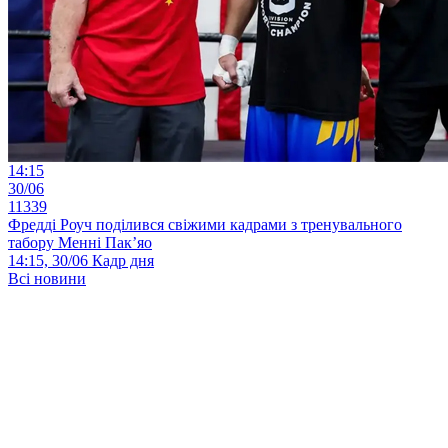
14:15
30/06
11339
Фредді Роуч поділився свіжими кадрами з тренувального
табору Менні Пак’яо
14:15, 30/06
Кадр дня
Всі новини