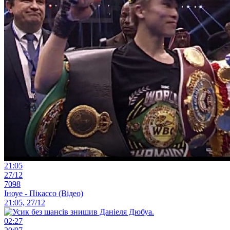
21:05
27/12
7098
Іноуе - Пікассо (Відео)
21:05, 27/12
02:27