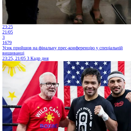
23:25
21/05
3
1679
Усик прийшов на фінальну прес-конференцію у спеціальній
вишиванці
23:25, 21/05
3
Кадр дня