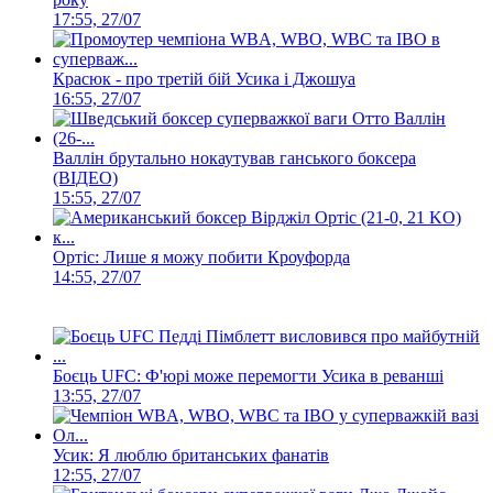
17:55, 27/07
Красюк - про третій бій Усика і Джошуа
16:55, 27/07
Валлін брутально нокаутував ганського боксера
(ВІДЕО)
15:55, 27/07
Ортіс: Лише я можу побити Кроуфорда
14:55, 27/07
Боєць UFC: Ф'юрі може перемогти Усика в реванші
13:55, 27/07
Усик: Я люблю британських фанатів
12:55, 27/07