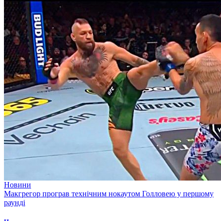
Новини
Макгрегор програв технічним нокаутом Голловею у першому
раунді