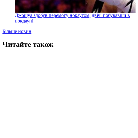
Джошуа здобув перемогу нокаутом, двічі побувавши в
нокдауні
Більше новин
Читайте також