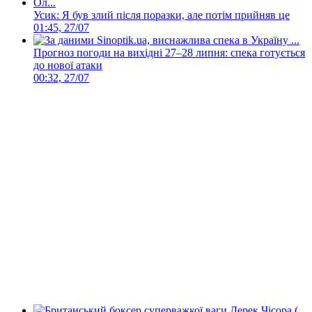
Усик: Я був злий після поразки, але потім прийняв це
01:45, 27/07
Прогноз погоди на вихідні 27–28 липня: спека готується
до нової атаки
00:32, 27/07