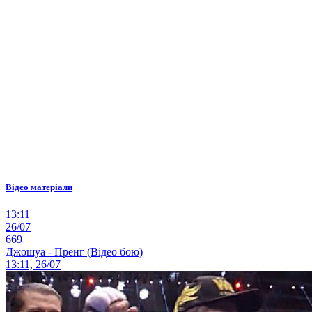
Відео матеріали
13:11
26/07
669
Джошуа - Пренг (Відео бою)
13:11, 26/07