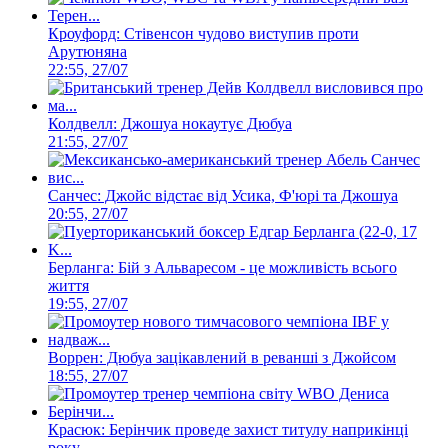
Кроуфорд: Стівенсон чудово виступив проти
Арутюняна
22:55, 27/07
Колдвелл: Джошуа нокаутує Дюбуа
21:55, 27/07
Санчес: Джойс відстає від Усика, Ф'юрі та Джошуа
20:55, 27/07
Берланга: Бій з Альваресом - це можливість всього
життя
19:55, 27/07
Воррен: Дюбуа зацікавлений в реванші з Джойсом
18:55, 27/07
Красюк: Берінчик проведе захист титулу наприкінці
року