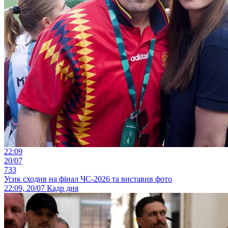
22:09
20/07
733
Усик сходив на фінал ЧС-2026 та виставив фото
22:09, 20/07
Кадр дня