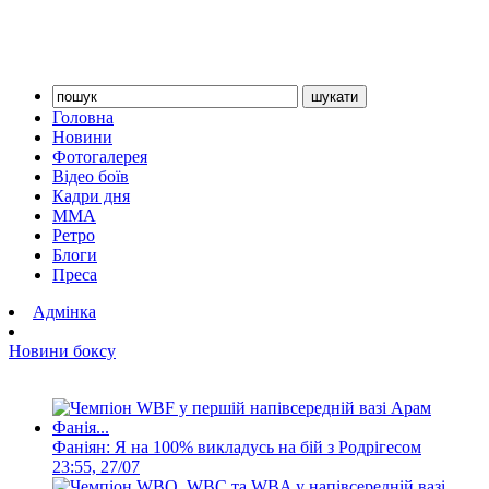
Головна
Новини
Фотогалерея
Відео боїв
Кадри дня
ММА
Ретро
Блоги
Преса
Адмінка
Новини боксу
Фаніян: Я на 100% викладусь на бій з Родрігесом
23:55, 27/07