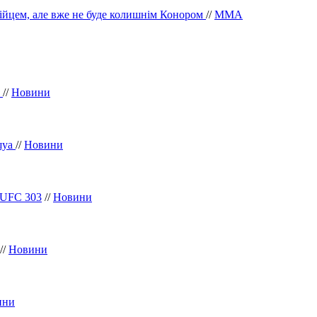
ійцем, але вже не буде колишнім Конором
//
ММА
о
//
Новини
ошуа
//
Новини
 UFC 303
//
Новини
//
Новини
ини