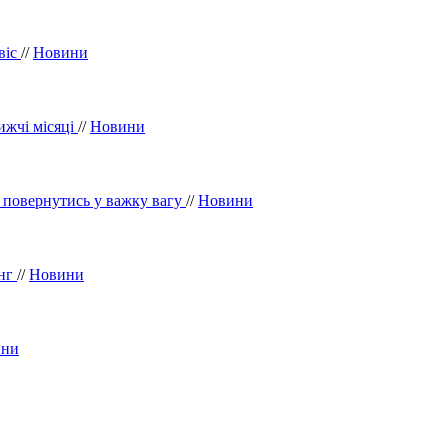
віс
//
Новини
ижчі місяці
//
Новини
 повернутись у важку вагу
//
Новини
инг
//
Новини
ини