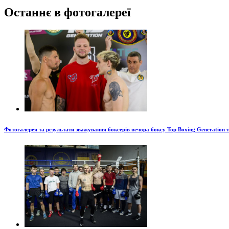
Останнє в фотогалереї
Фотогалерея та результати зважування боксерів вечора боксу Top Boxing Generation 