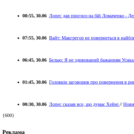
08:55, 30.06
Лопес дав прогноз на бій Ломаченко - Де
07:55, 30.06
Вайт: Макгрегор не повернеться в найбл
06:45, 30.06
Белью: Я не здивований бажанням Усика
01:45, 30.06
Головкін заговорив про повернення в р
00:30, 30.06
Лопес сказав все, що думає Хейні
//
Нов
{600}
Реклама