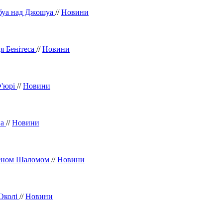
юбуа над Джошуа
//
Новини
я Бенітеса
//
Новини
Ф'юрі
//
Новини
на
//
Новини
 Беном Шаломом
//
Новини
 Околі
//
Новини