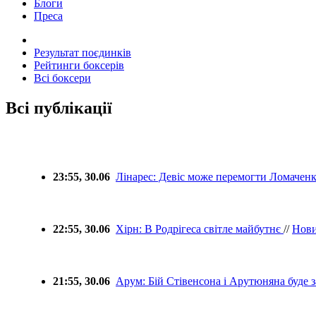
Блоги
Преса
Результат поєдинків
Рейтинги боксерів
Всі боксери
Всі публікації
23:55, 30.06
Лінарес: Девіс може перемогти Ломачен
22:55, 30.06
Хірн: В Родрігеса світле майбутнє
//
Нов
21:55, 30.06
Арум: Бій Стівенсона і Арутюняна буде