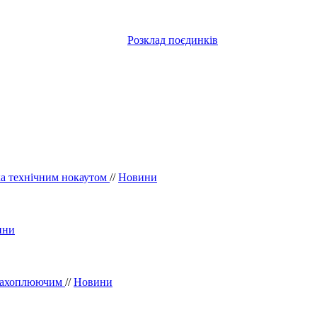
Розклад поєдинків
ка технічним нокаутом
//
Новини
ини
 захоплюючим
//
Новини