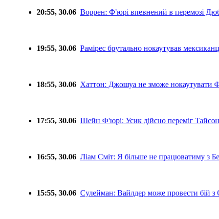
20:55, 30.06
Воррен: Ф'юрі впевнений в перемозі Д
19:55, 30.06
Рамірес брутально нокаутував мексиканц
18:55, 30.06
Хаттон: Джошуа не зможе нокаутувати 
17:55, 30.06
Шейн Ф'юрі: Усик дійсно переміг Тайсо
16:55, 30.06
Ліам Сміт: Я більше не працюватиму з
15:55, 30.06
Сулейман: Вайлдер може провести бій з