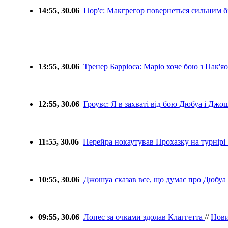
14:55, 30.06
Пор'є: Макгрегор повернеться сильним б
13:55, 30.06
Тренер Барріоса: Маріо хоче бою з Пак'я
12:55, 30.06
Гроувс: Я в захваті від бою Дюбуа і Дж
11:55, 30.06
Перейра нокаутував Прохазку на турнірі
10:55, 30.06
Джошуа сказав все, що думає про Дюбуа
09:55, 30.06
Лопес за очками здолав Клаггетта
//
Нов