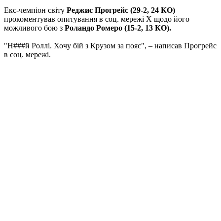
Екс-чемпіон світу
Реджис Прогрейс (29-2, 24 КО)
прокоментував опитування в соц. мережі Х щодо його
можливого бою з
Роландо Ромеро (15-2, 13 КО).
"Н###й Роллі. Хочу бій з Крузом за пояс", – написав Прогрейс
в соц. мережі.