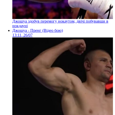
Джошуа здобув перемогу нокаутом, двічі побувавши в
нокдауні
Джошуа - Пренг (Відео бою)
13:11, 26/07