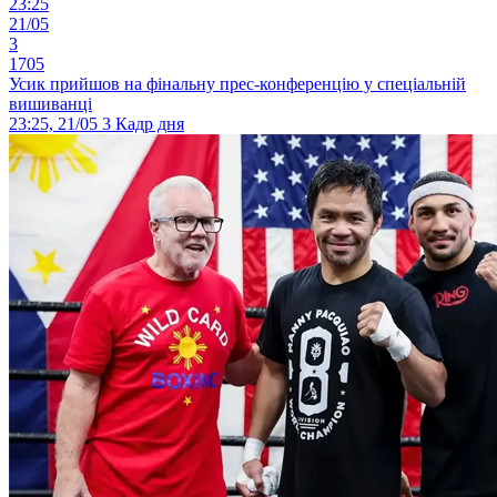
23:25
21/05
3
1705
Усик прийшов на фінальну прес-конференцію у спеціальній
вишиванці
23:25, 21/05
3
Кадр дня