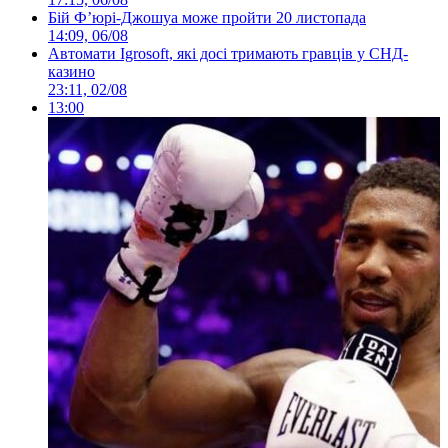
Бій Ф’юрі-Джошуа може пройти 20 листопада
14:09, 06/08
Автомати Igrosoft, які досі тримають гравців у СНД-
казино
23:11, 02/08
13:00