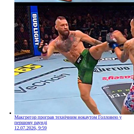
Макгрегор програв технічним нокаутом Голловею у
першому раунді
12.07.2026, 9:59