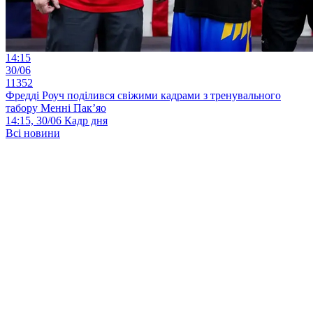
14:15
30/06
11352
Фредді Роуч поділився свіжими кадрами з тренувального
табору Менні Пак’яо
14:15, 30/06
Кадр дня
Всі новини