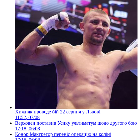
Хижняк проведе бій 22 серпня у Львові
11:52, 07/08
Верховен поставив Усику ультиматум щодо другого бою
17:18, 06/08
Конор Макгрегор переніс операцію на коліні
17:15, 06/08