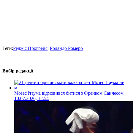
Теги:
Реджіс Прогрейс
,
Роландо Ромеро
Вибір редакції
Мозес Ітаума відмовився битися з Френком Санчесом
10.07.2026, 12:54