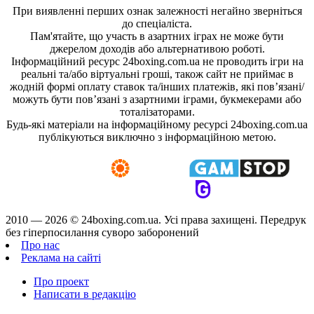
При виявленні перших ознак залежності негайно зверніться
до спеціаліста.
Пам'ятайте, що участь в азартних іграх не може бути
джерелом доходів або альтернативою роботі.
Інформаційний ресурс 24boxing.com.ua не проводить ігри на
реальні та/або віртуальні гроші, також сайт не приймає в
жодній формі оплату ставок та/інших платежів, які пов’язані/
можуть бути пов’язані з азартними іграми, букмекерами або
тоталізаторами.
Будь-які матеріали на інформаційному ресурсі 24boxing.com.ua
публікуються виключно з інформаційною метою.
2010 — 2026 ©
24boxing.com.ua.
Усi права захищенi. Передрук
без гіперпосилання суворо заборонений
Про нас
Реклама на сайті
Про проект
Написати в редакцію