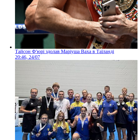
Тайсон Ф'юрі здолав Маріуша Ваха в Таїланді
20:46, 24/07