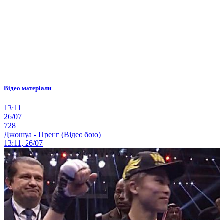
Відео матеріали
13:11
26/07
728
Джошуа - Пренг (Відео бою)
13:11, 26/07