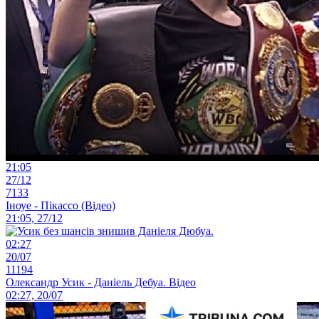
21:05
27/12
7133
Іноуе - Пікассо (Відео)
21:05, 27/12
02:27
20/07
11194
Олександр Усик - Даніель Дебуа. Відео
02:27, 20/07